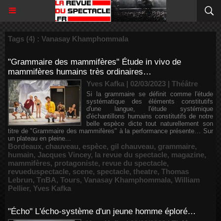
Tags (4) : Vanasay Khamphommala
"Grammaire des mammifères" Étude in vivo de
mammifères humains très ordinaires…
Yves Kafka | 02/03/2023
|
Théâtre
Si la grammaire se définit comme l'étude
systématique des éléments constitutifs
d'une langue, l'étude systémique
d'échantillons humains constitutifs de notre
belle espèce dicte tout naturellement son
titre de "Grammaire des mammifères" à la performance présente… Sur
un plateau en pleine...
Bordeaux
,
chauveau
,
espèce
,
gil chauveau
,
grammaire
,
humain
,
Jacques Vincey
,
la revue du spectacle
,
magazine
,
mammifères
,
protagoniste
,
revue du spectacle
,
revueduspectacle
,
scene
,
spectacle
,
theatre
,
Thomas
Lebrun
,
TnBA
,
Tours
,
Vanasay Khamphommala
,
William
Pellier
,
Yves Kafka
"Écho" L'écho-système d'un jeune homme éploré…