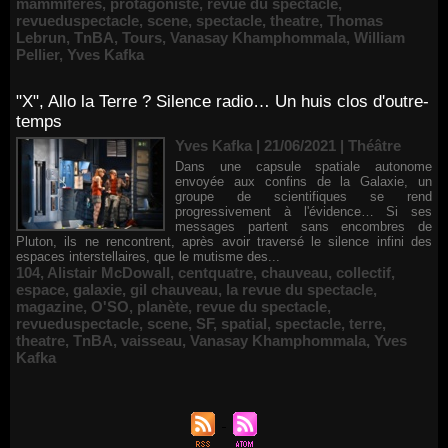
mammifères
,
protagoniste
,
revue du spectacle
,
revueduspectacle
,
scene
,
spectacle
,
theatre
,
Thomas
Lebrun
,
TnBA
,
Tours
,
Vanasay Khamphommala
,
William
Pellier
,
Yves Kafka
"X", Allo la Terre ? Silence radio… Un huis clos d'outre-
temps
Yves Kafka | 21/06/2021
|
Théâtre
Dans une capsule spatiale autonome
envoyée aux confins de la Galaxie, un
groupe de scientifiques se rend
progressivement à l'évidence… Si ses
messages partent sans encombres de
Pluton, ils ne rencontrent, après avoir traversé le silence infini des
espaces interstellaires, que le mutisme des...
104
,
Alistair McDowall
,
centquatre
,
chauveau
,
collectif
,
espace
,
galaxie
,
gil chauveau
,
la revue du spectacle
,
magazine
,
O'SO
,
planète
,
revue du spectacle
,
revueduspectacle
,
scene
,
SF
,
spatial
,
spectacle
,
terre
,
theatre
,
TnBA
,
vaisseau
,
Vanasay Khamphommala
,
Yves
Kafka