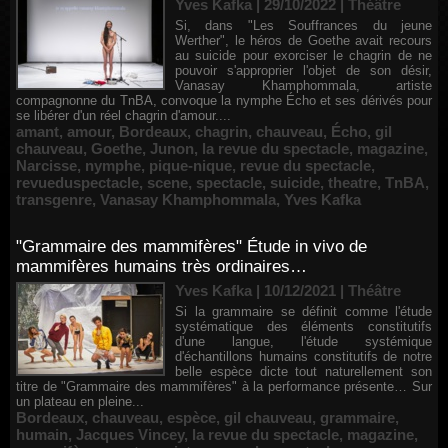
Yves Kafka | 29/10/2022
|
Théâtre
Si, dans "Les Souffrances du jeune
Werther", le héros de Goethe avait recours
au suicide pour exorciser le chagrin de ne
pouvoir s'approprier l'objet de son désir,
Vanasay Khamphommala, artiste
compagnonne du TnBA, convoque la nymphe Écho et ses dérivés pour
se libérer d'un réel chagrin d'amour....
amant
,
amour
,
Bordeaux
,
chagrin
,
chauveau
,
Écho
,
gil
chauveau
,
Goethe
,
Junon
,
la revue du spectacle
,
magazine
,
Narcisse
,
nymphe
,
pique-nique
,
revue du spectacle
,
revueduspectacle
,
scene
,
spectacle
,
suicide
,
theatre
,
TnBA
,
transgenre
,
Vanasay Khamphommala
,
Yves Kafka
"Grammaire des mammifères" Étude in vivo de
mammifères humains très ordinaires…
Yves Kafka | 10/12/2021
|
Théâtre
Si la grammaire se définit comme l'étude
systématique des éléments constitutifs
d'une langue, l'étude systémique
d'échantillons humains constitutifs de notre
belle espèce dicte tout naturellement son
titre de "Grammaire des mammifères" à la performance présente… Sur
un plateau en pleine...
Bordeaux
,
chauveau
,
espèce
,
gil chauveau
,
grammaire
,
humain
,
Jacques Vincey
,
la revue du spectacle
,
magazine
,