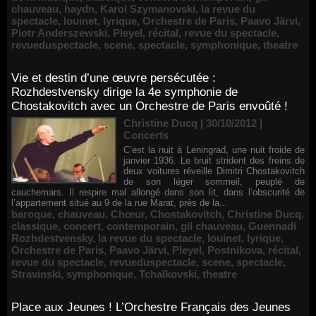
chauveau
,
haydn
,
Karol Szymanovski
,
la revue du
spectacle
,
louinet
,
lyrique
,
Orchestre de Paris
,
Paavo Järvi
,
Piotr Anderszewski
,
Pleyel
,
récital
,
revue du spectacle
,
revueduspectacle
,
scene
,
spectacle
,
symphonique
,
theatre
Vie et destin d’une œuvre persécutée :
Rozhdestvensky dirige la 4e symphonie de
Chostakovitch avec un Orchestre de Paris envoûté !
Christine Ducq | 30/10/2012
|
Concerts
C’est la nuit à Leningrad, une nuit froide de
janvier 1936. Le bruit strident des freins de
deux voitures réveille Dimitri Chostakovitch
de son léger sommeil, peuplé de
cauchemars. Il respire mal allongé dans son lit, dans l’obscurité de
l’appartement situé au 9 de la rue Marat, près de la...
baroque
,
chauveau
,
Chœur
,
Chostakovitch
,
Christine Ducq
,
classique
,
concert
,
contemporain
,
gil chauveau
,
Guennadi
Rozhdestvensky
,
la revue du spectacle
,
louinet
,
lyrique
,
Orchestre de Paris
,
Paavo Järvi
,
Pleyel
,
Postnikova
,
récital
,
revue du spectacle
,
revueduspectacle
,
scene
,
spectacle
,
Stravinski
,
symphonique
,
Tchaïkovski
,
theatre
Place aux Jeunes ! L’Orchestre Français des Jeunes