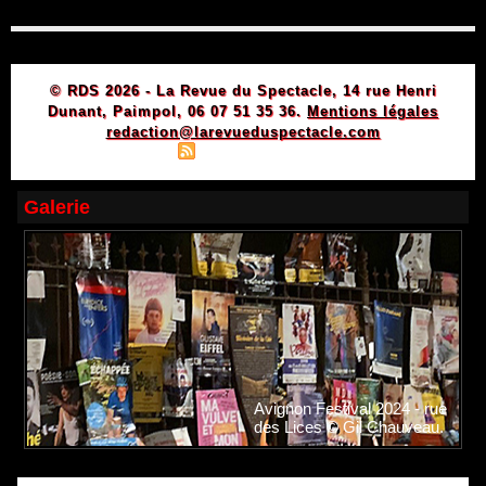
© RDS 2026 - La Revue du Spectacle, 14 rue Henri
Dunant, Paimpol, 06 07 51 35 36.
Mentions légales
redaction@larevueduspectacle.com
|
|
Plan du site
Syndication
Powered by WM
Galerie
Avignon Festival 2024 - rue
des Lices © Gil Chauveau.