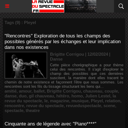
Tags (9) : Pleyel
"Rencontres" Exploration de tous les champs des
possibles générés par les échanges et leur implication
dans nos existences
Brigitte Corrigou | 12/02/2024
|
Danse
Cette pièce chorégraphique a pour thème
celui des rencontres. Il s'agit d'explorer le
champ des possibles que ces dernières
suscitent, la manière dont elles tracent le
chemin de notre existence et façonnent l'être que nous sommes. Les
rencontres sont les fils du tissage structurant les liens qui...
amitié
,
amour
,
ballet
,
Brigitte Corrigou
,
chauveau
,
couple
,
danse
,
duo
,
gil chauveau
,
hétéro
,
homo
,
Julien Lestel
,
la
revue du spectacle
,
le
,
magazine
,
musique
,
Pleyel
,
relation
,
rencontre
,
revue du spectacle
,
revueduspectacle
,
scene
,
spectacle
,
theatre
Cinquante ans de légende avec "Piano****"