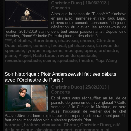
Christine Ducq | 10/06/2018
|
Concerts
Alors que la saison de "Piano****" s'achève
en juin avec l'immense et rare Radu Lupu,
et avec deux concerts consacrés à la jeune
génération du clavier, les rendez-vous de
l'édition 2018-2019 s'annoncent tout aussi passionnants. Depuis cinq
décades, Piano**** invite l'élite du piano et des chefs à...
****
,
4 étoiles
,
Barenboim
,
chauveau
,
choeur
,
Christine
Ducq
,
clavier
,
concert
,
festival
,
gil chauveau
,
la revue du
spectacle
,
lyrique
,
magazine
,
musique
,
opéra
,
orchestre
,
piano
,
Pleyel
,
Radu Lupu
,
revue du spectacle
,
revueduspectacle
,
scene
,
spectacle
,
theatre
,
Yuja Wang
Soir historique : Piotr Anderszewski fait ses débuts
avec l’Orchestre de Paris !
Christine Ducq | 25/02/2013
|
Concerts
Et si vous vous réchauffiez au feu de ce
pianiste de génie en cet hiver glacial ? Cette
semaine, à la Cité de la Musique, ce sera
aussi l’occasion de vérifier que le chef
Paavo Järvi est bien l’explorateur d’un répertoire trop rarement joué ! Il
faut absolument découvrir le pianiste polonais Piotr...
baroque
,
brahms
,
chauveau
,
Chœur
,
Christine Ducq
,
cité
de la musique
,
classique
,
concert
,
contemporain
,
gil