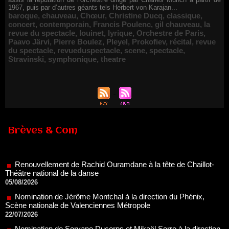
1967, puis par d’autres géants tels Herbert von Karajan...
baroque
,
chauveau
,
Chœur
,
Christine Ducq
,
classique
,
concert
,
contemporain
,
Francis Poulenc
,
gil chauveau
,
la
revue du spectacle
,
louinet
,
lyrique
,
Orchestre de Paris
,
Paavo Järvi
,
Pierre Boulez
,
Pleyel
,
Prokofiev
,
récital
,
revue
du spectacle
,
revueduspectacle
,
scene
,
spectacle
,
Stravinski
,
symphonique
,
theatre
Brèves & Com
Renouvellement de Rachid Ouramdane à la tête de Chaillot-
Théâtre national de la danse
05/08/2026
Nomination de Jérôme Montchal à la direction du Phénix,
Scène nationale de Valenciennes Métropole
22/07/2026
Nomination de Servane Ducorps et Mikaël Serre à la direction
de la Comédie de Colmar - Centre Dramatique National Grand
Est Alsace