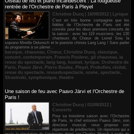
Oiseau de feu et piano incandescent : La fougueuse
rentrée de l'Orchestre de Paris à Pleyel
Christine Ducq | 16/09/2012
|
Lyrique
C’est en très bonne compagnie que les
fidèles de l’Orchestre de Paris ont été
conviés pour les deux premiers concerts de
la saison : avec les 119 musiciens, les 130
chanteurs du Chœur de Lionel Sow, la
soprano Mireille Delunsch et le pianiste chinois Lang Lang ! Sans parler
du programme à se pâmer...
baroque
,
chauveau
,
Chœur
,
Christine Ducq
,
classique
,
concert
,
contemporain
,
Francis Poulenc
,
gil chauveau
,
la
revue du spectacle
,
lang lang
,
louinet
,
lyrique
,
Orchestre de
Paris
,
Paavo Järvi
,
Pierre Boulez
,
Pleyel
,
Prokofiev
,
récital
,
revue du spectacle
,
revueduspectacle
,
scene
,
spectacle
,
Stravinski
,
symphonique
,
theatre
Une saison de feu avec Paavo Järvi et l'Orchestre de
Paris !
Christine Ducq | 01/09/2012
|
Concerts
Pour sa troisième saison avec l’Orchestre
de Paris, le chef estonien Paavo Järvi, son
directeur musical, nous propose son
répertoire de prédilection. Un répertoire qui a
assis la réputation de l’orchestre dirigé par Charles Munch à partir de