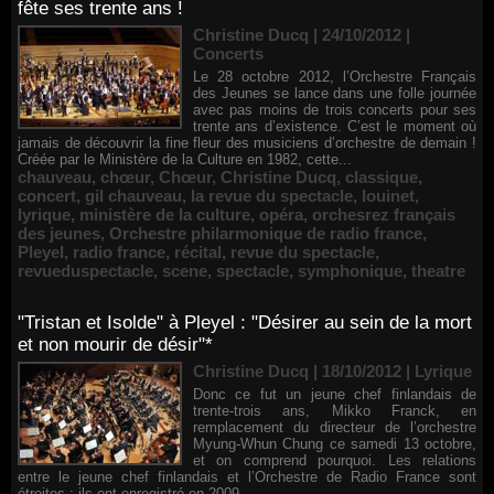
fête ses trente ans !
Christine Ducq | 24/10/2012
|
Concerts
Le 28 octobre 2012, l’Orchestre Français
des Jeunes se lance dans une folle journée
avec pas moins de trois concerts pour ses
trente ans d’existence. C’est le moment où
jamais de découvrir la fine fleur des musiciens d’orchestre de demain !
Créée par le Ministère de la Culture en 1982, cette...
chauveau
,
chœur
,
Chœur
,
Christine Ducq
,
classique
,
concert
,
gil chauveau
,
la revue du spectacle
,
louinet
,
lyrique
,
ministère de la culture
,
opéra
,
orchesrez français
des jeunes
,
Orchestre philarmonique de radio france
,
Pleyel
,
radio france
,
récital
,
revue du spectacle
,
revueduspectacle
,
scene
,
spectacle
,
symphonique
,
theatre
"Tristan et Isolde" à Pleyel : "Désirer au sein de la mort
et non mourir de désir"*
Christine Ducq | 18/10/2012
|
Lyrique
Donc ce fut un jeune chef finlandais de
trente-trois ans, Mikko Franck, en
remplacement du directeur de l’orchestre
Myung-Whun Chung ce samedi 13 octobre,
et on comprend pourquoi. Les relations
entre le jeune chef finlandais et l’Orchestre de Radio France sont
étroites : ils ont enregistré en 2009...