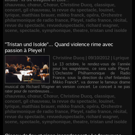
chauveau
,
chœur
,
Chœur
,
Christine Ducq
,
classique
,
concert
,
gil chauveau
,
la revue du spectacle
,
louinet
,
lyrique
,
matthias brauer
,
mikko franck
,
opéra
,
Orchestre
philarmonique de radio france
,
Pleyel
,
radio france
,
récital
,
revue du spectacle
,
revueduspectacle
,
richard wagner
,
scene
,
spectacle
,
symphonique
,
theatre
,
tristan und isolde
"Tristan und Isolde"... Quand violence rime avec
passion à Pleyel !
Christine Ducq | 09/10/2012
|
Lyrique
Le 13 octobre, le rendez-vous de l’année
pour les wagnériens, ce sera salle Pleyel.
L’Orchestre Philharmonique de Radio
France, sous la direction du chef finlandais
Mikko Franck*, va donner le fameux drame
musical de Richard Wagner en version concert. Le concert à ne pas
rater pour de nombreuses...
chauveau
,
chœur
,
Chœur
,
Christine Ducq
,
classique
,
concert
,
gil chauveau
,
la revue du spectacle
,
louinet
,
lyrique
,
matthias brauer
,
mikko franck
,
opéra
,
Orchestre
philarmonique de radio france
,
Pleyel
,
radio france
,
récital
,
revue du spectacle
,
revueduspectacle
,
richard wagner
,
scene
,
spectacle
,
symphonique
,
theatre
,
tristan und isolde