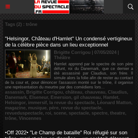
Tags (2) : trône
"Helsingor, Château d'Hamlet" Un condensé vertigineux
de la célèbre pièce dans un lieu exceptionnel
Brigitte Corrigou | 07/05/2024
|
Théâtre
Hamlet apprend par le spectre de son père
défunt, roi du Danemark, que ce dernier a
été assassiné par Claudius, son frère. Il
simule alors la folie afin de rester au contact
de la cour et, pour dénoncer l'assassin monté sur le trône, il organise
une représentation du meurtre par des comédiens lors...
assassin
,
Brigitte Corrigou
,
château
,
chauveau
,
Claudius
,
Danemark
,
Elseneur
,
Emersion
,
gil chauveau
,
Hamlet
,
Helsingor
,
immersif
,
la revue du spectacle
,
Léonard Matton
,
magazine
,
musique
,
père
,
revue du spectacle
,
revueduspectacle
,
roi
,
scene
,
spectacle
,
spectre
,
theatre
,
trône
,
Vincennes
•Off 2022• "Le Champ de bataille" Roi réfugié sur son