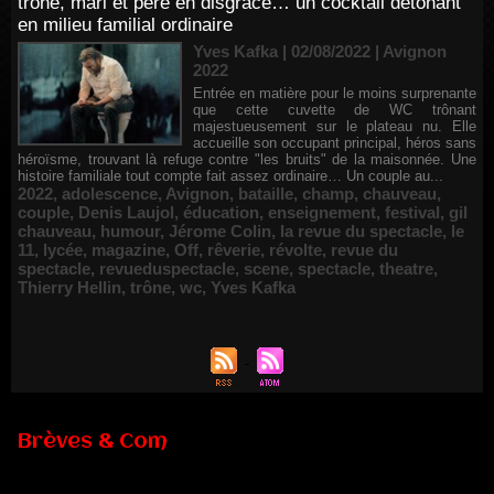
trône, mari et père en disgrâce… un cocktail détonant
en milieu familial ordinaire
Yves Kafka | 02/08/2022
|
Avignon
2022
Entrée en matière pour le moins surprenante
que cette cuvette de WC trônant
majestueusement sur le plateau nu. Elle
accueille son occupant principal, héros sans
héroïsme, trouvant là refuge contre "les bruits" de la maisonnée. Une
histoire familiale tout compte fait assez ordinaire… Un couple au...
2022
,
adolescence
,
Avignon
,
bataille
,
champ
,
chauveau
,
couple
,
Denis Laujol
,
éducation
,
enseignement
,
festival
,
gil
chauveau
,
humour
,
Jérome Colin
,
la revue du spectacle
,
le
11
,
lycée
,
magazine
,
Off
,
rêverie
,
révolte
,
revue du
spectacle
,
revueduspectacle
,
scene
,
spectacle
,
theatre
,
Thierry Hellin
,
trône
,
wc
,
Yves Kafka
Brèves & Com