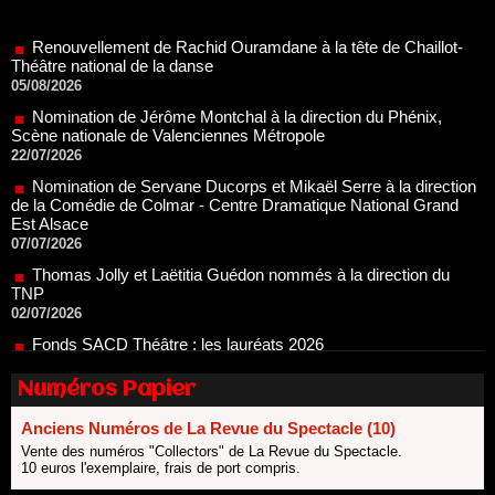
Renouvellement de Rachid Ouramdane à la tête de Chaillot-
Théâtre national de la danse
05/08/2026
Nomination de Jérôme Montchal à la direction du Phénix,
Scène nationale de Valenciennes Métropole
22/07/2026
Nomination de Servane Ducorps et Mikaël Serre à la direction
de la Comédie de Colmar - Centre Dramatique National Grand
Est Alsace
07/07/2026
Thomas Jolly et Laëtitia Guédon nommés à la direction du
TNP
02/07/2026
Fonds SACD Théâtre : les lauréats 2026
23/06/2026
Dispositif ARTCENA Écrire pour le cirque, les lauréats 2026 !
20/06/2026
Numéros Papier
Le palmarès des prix SACD 2026
18/06/2026
Anciens Numéros de La Revue du Spectacle (10)
Vente des numéros "Collectors" de La Revue du Spectacle.
Les 10 lauréats du Fonds Grandes Formes Théâtre 2026
10 euros l'exemplaire, frais de port compris.
SACD
13/06/2026