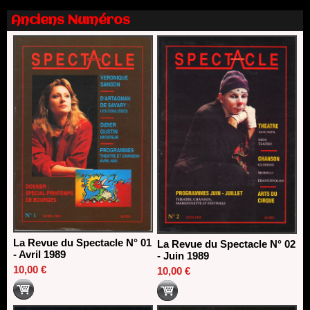
Nomination de Nathalie Garraud et Olivier Saccomano à la
Anciens Numéros
direction du Théâtre de Gennevilliers - CDN
13/06/2026
Dispositif SACD Auteurs d'espaces : les lauréats 2026
18/03/2026
La Revue du Spectacle N° 01
La Revue du Spectacle N° 02
- Avril 1989
- Juin 1989
10,00 €
10,00 €