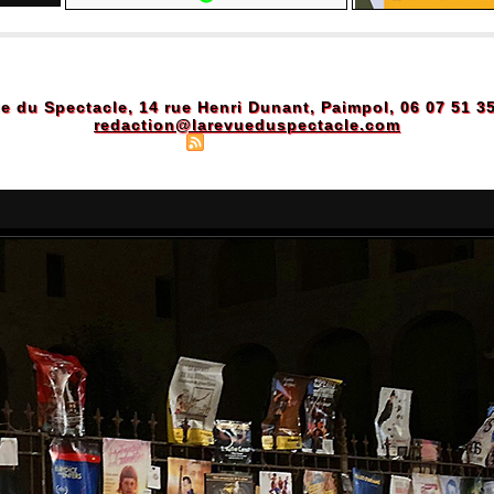
e du Spectacle, 14 rue Henri Dunant, Paimpol, 06 07 51 3
redaction@larevueduspectacle.com
Plan du site
|
Syndication
|
Powered by WM