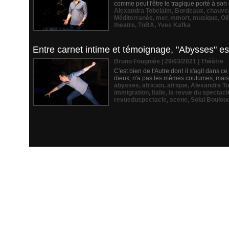
comme peut l'être le tragique porté à son
Alexandra Tobelaim
,
Bordeaux
,
chauve
Méditerranée
,
mer
,
mmort
,
musique
,
Ol
theatre
,
TnBA
,
Yves Kafka
Entre carnet intime et témoignage, "Abysses" e
Bruno Fougniès | 29/03/2021
|
Théâtre
C'est bien de l'Autre dont il s'agit dans c
dieux, n'a pas les mêmes coutumes, mais qui
abysses
,
africain
,
afrique
,
Alexandra T
immigration
,
Italie
,
la revue du spectacl
revueduspectacle
,
scene
,
Solal Boulou