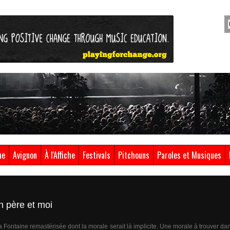
ue
Avignon
À l'Affiche
Festivals
Pitchouns
Paroles et Musiques
 père et moi
 La Fontaine remastérisée dont la morale serait là implicite. Une morale à trouver dan