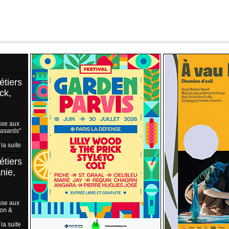
étiers
ck,
sse aux
Hasards"
 la suite
étiers
nie,
sse aux
ion &
 la suite