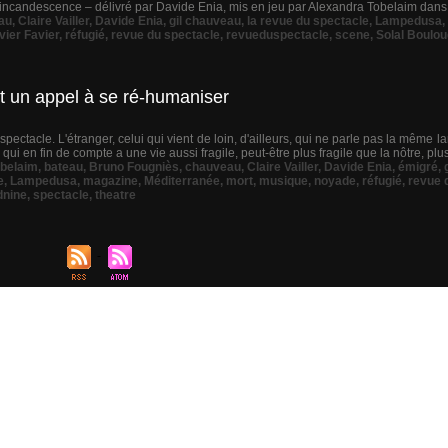
 incandescence – délivré par Davide Enia, mis en jeu par Alexandra Tobelaim dans un
au
,
Claire Vailler
,
Davide Enia
,
gil chauveau
,
la revue du spectacle
,
Lampedusa
,
ivier Favier
,
réfugié
,
revue du spectacle
,
revueduspectacle
,
scene
,
Solal Boulou
st un appel à se ré-humaniser
e spectacle. L'étranger, celui qui vient de loin, d'ailleurs, qui ne parle pas la même
 en fin de compte a une vie aussi fragile, peut-être plus fragile que la nôtre, plus 
obelaim
,
bateau
,
Bruno Fougniès
,
chauveau
,
Claire Vailler
,
Davide Enia
,
émigré
,
e
,
Lampedusa
,
magazine
,
Méditerranée
,
mort
,
musique
,
noyade
,
réfugié
,
revue 
dnine
,
spectacle
,
theatre