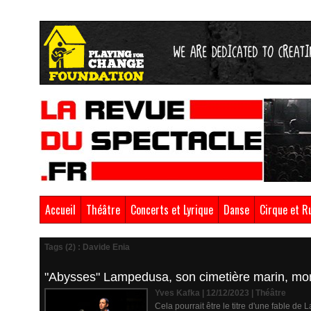
Accueil
Théâtre
Concerts et Lyrique
Danse
Cirque et R
Tags (2) : Davide Enia
"Abysses" Lampedusa, son cimetière marin, mon
Yves Kafka | 12/12/2023
|
Théâtre
Cela pourrait être le titre d'une fable de