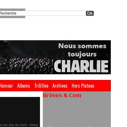
Humour
Albums
Trib'Une
Archives
Hors Plateau
Brèves & Com
Renouvellement de Rachid
Ouramdane à la tête de Chaillot-
Théâtre national de la danse
s les plis du récit – beau
05/08/2026