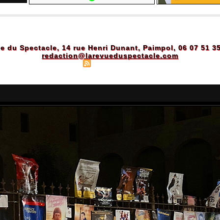
e du Spectacle, 14 rue Henri Dunant, Paimpol, 06 07 51 3
redaction@larevueduspectacle.com
Plan du site
|
Syndication
|
Powered by WM