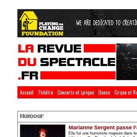
Accueil
Théâtre
Concerts et Lyrique
Danse
Cirque et R
Accueil
>
Humour
Humour
Marianne Sergent passe l‘a
Elle fut une humoriste majeure dans le