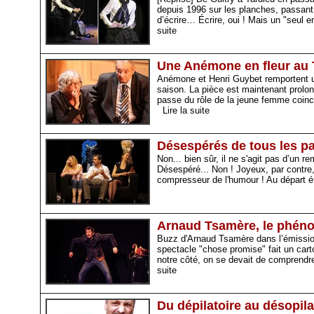
depuis 1996 sur les planches, passant 
d’écrire… Écrire, oui ! Mais un "seul 
suite
Une Anémone en fleur au
Anémone et Henri Guybet remportent un
saison. La pièce est maintenant prolo
passe du rôle de la jeune femme coinc
Lire la suite
Désespérés de tous les pa
Non... bien sûr, il ne s'agit pas d’un 
Désespéré... Non ! Joyeux, par contre,
compresseur de l'humour ! Au départ ét
Arnaud Tsamère, le phén
Buzz d'Arnaud Tsamère dans l’émissio
spectacle "chose promise" fait un carton
notre côté, on se devait de comprendr
suite
Du dépilatoire au désopil