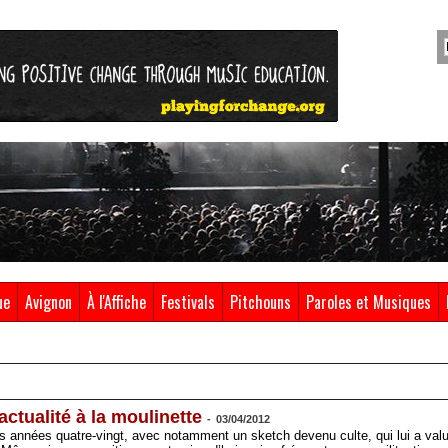
ue
Avignon
À l'Affiche
Festivals
Pitchouns
Paroles et Musiques
ctualité à la moulinette
-
03/04/2012
s années quatre-vingt, avec notamment un sketch devenu culte, qui lui a valu d