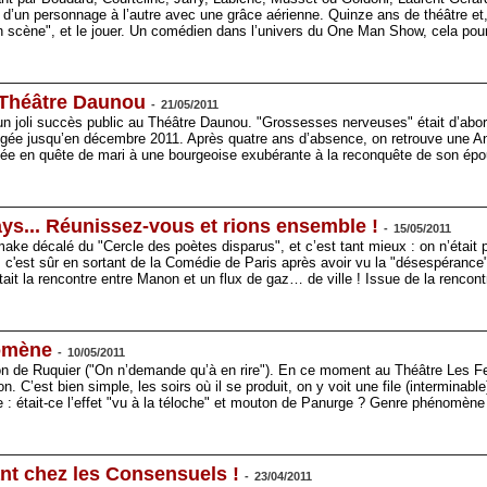
d’un personnage à l’autre avec une grâce aérienne. Quinze ans de théâtre et, 
en scène", et le jouer. Un comédien dans l’univers du One Man Show, cela pour
 Théâtre Daunou
-
21/05/2011
 joli succès public au Théâtre Daunou. "Grossesses nerveuses" était d’abord
ngée jusqu’en décembre 2011. Après quatre ans d’absence, on retrouve une An
ée en quête de mari à une bourgeoise exubérante à la reconquête de son épo
ys... Réunissez-vous et rions ensemble !
-
15/05/2011
remake décalé du "Cercle des poètes disparus", et c’est tant mieux : on n’était
 c'est sûr en sortant de la Comédie de Paris après avoir vu la "désespérance
ait la rencontre entre Manon et un flux de gaz… de ville ! Issue de la rencon
omène
-
10/05/2011
n de Ruquier ("On n’demande qu’à en rire"). En ce moment au Théâtre Les F
. C’est bien simple, les soirs où il se produit, on y voit une file (interminabl
e : était-ce l’effet "vu à la téloche" et mouton de Panurge ? Genre phénomè
ant chez les Consensuels !
-
23/04/2011