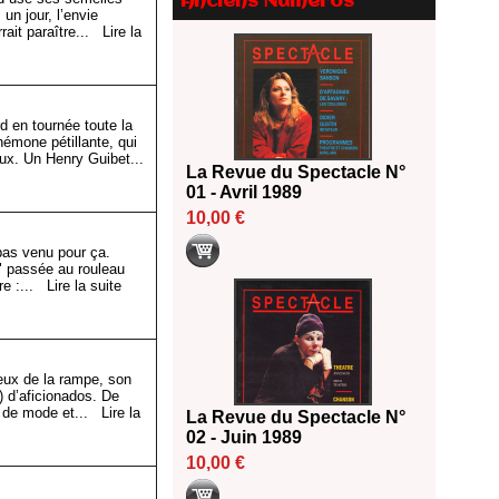
Anciens Numéros
Le palmarès des prix SACD
un jour, l’envie
2026
rait paraître...
Lire la
18/06/2026
Les 10 lauréats du Fonds
Grandes Formes Théâtre 2026
SACD
 en tournée toute la
émone pétillante, qui
13/06/2026
ux. Un Henry Guibet...
La Revue du Spectacle N°
Nomination de Nathalie
01 - Avril 1989
Garraud et Olivier Saccomano à
la direction du Théâtre de
10,00 €
Gennevilliers - CDN
 pas venu pour ça.
13/06/2026
" passée au rouleau
tre :...
Lire la suite
Dispositif SACD Auteurs
d'espaces : les lauréats 2026
18/03/2026
eux de la rampe, son
e) d’aficionados. De
ne de mode et...
Lire la
La Revue du Spectacle N°
02 - Juin 1989
10,00 €