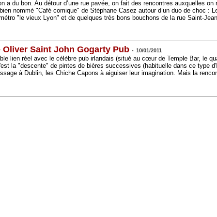
yon a du bon. Au détour d’une rue pavée, on fait des rencontres auxquelles on 
le bien nommé "Café comique" de Stéphane Casez autour d’un duo de choc : L
 métro "le vieux Lyon" et de quelques très bons bouchons de la rue Saint-Jea
he Oliver Saint John Gogarty Pub
-
10/01/2011
ble lien réel avec le célèbre pub irlandais (situé au cœur de Temple Bar, le q
 n'est la "descente" de pintes de bières successives (habituelle dans ce type d'I
assage à Dublin, les Chiche Capons à aiguiser leur imagination. Mais la renc