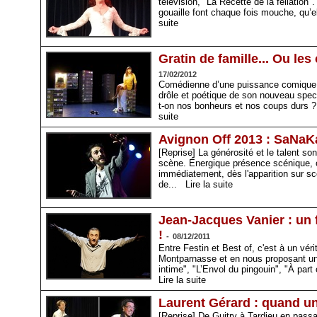
télévision, "La Recette de la fellation
gouaille font chaque fois mouche, qu’
suite
Gratin de famille... Ou les
17/02/2012
Comédienne d’une puissance comique in
drôle et poétique de son nouveau specta
t-on nos bonheurs et nos coups durs 
suite
Avignon Off 2013 : SaNaKa,
[Reprise] La générosité et le talent s
scène. Énergique présence scénique, c
immédiatement, dès l'apparition sur s
de...
Lire la suite
Jean-Jacques Vanier : un f
!
-
08/12/2011
Entre Festin et Best of, c'est à un vé
Montparnasse et en nous proposant un
intime", "L’Envol du pingouin", "À part 
Lire la suite
Laurent Gérard : quand u
[Reprise] De Guitry à Tardieu en pass