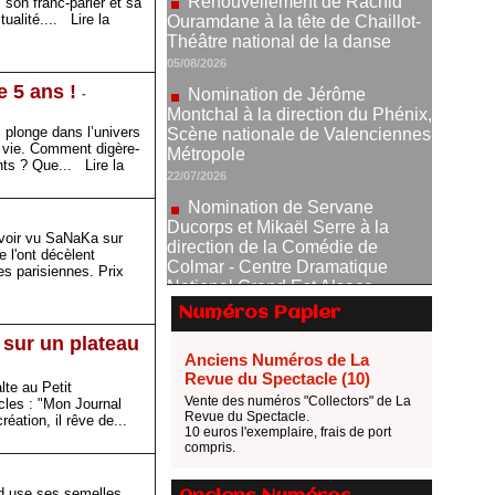
 son franc-parler et sa
tualité....
Lire la
Nomination de Jérôme
Montchal à la direction du Phénix,
Scène nationale de Valenciennes
Métropole
e 5 ans !
-
22/07/2026
plonge dans l’univers
Nomination de Servane
a vie. Comment digère-
Ducorps et Mikaël Serre à la
ents ? Que...
Lire la
direction de la Comédie de
Colmar - Centre Dramatique
National Grand Est Alsace
07/07/2026
avoir vu SaNaKa sur
 l'ont décèlent
Thomas Jolly et Laëtitia
s parisiennes. Prix
Guédon nommés à la direction du
TNP
Numéros Papier
02/07/2026
 sur un plateau
Anciens Numéros de La
Fonds SACD Théâtre : les
Revue du Spectacle (10)
lauréats 2026
lte au Petit
Vente des numéros "Collectors" de La
23/06/2026
les : "Mon Journal
Revue du Spectacle.
création, il rêve de...
Dispositif ARTCENA Écrire
10 euros l'exemplaire, frais de port
compris.
pour le cirque, les lauréats 2026 !
20/06/2026
rd use ses semelles