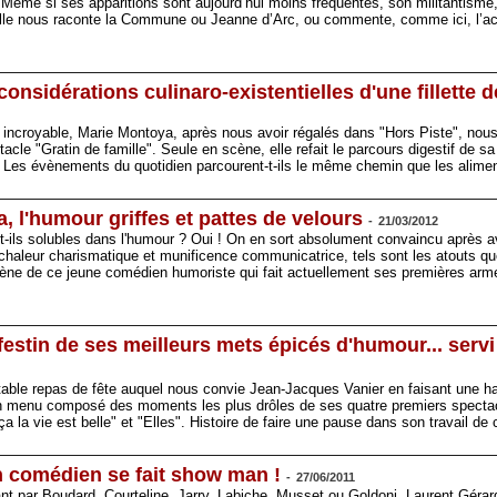
". Même si ses apparitions sont aujourd’hui moins fréquentes, son militantisme,
elle nous raconte la Commune ou Jeanne d’Arc, ou commente, comme ici, l’ac
 considérations culinaro-existentielles d'une fillette d
croyable, Marie Montoya, après nous avoir régalés dans "Hors Piste", nous 
cle "Gratin de famille". Seule en scène, elle refait le parcours digestif de s
? Les évènements du quotidien parcourent-t-ils le même chemin que les alim
 l'humour griffes et pattes de velours
-
21/03/2012
ont-ils solubles dans l'humour ? Oui ! On en sort absolument convaincu après 
haleur charismatique et munificence communicatrice, tels sont les atouts que
cène de ce jeune comédien humoriste qui fait actuellement ses premières arme
estin de ses meilleurs mets épicés d'humour... servi
ritable repas de fête auquel nous convie Jean-Jacques Vanier en faisant une ha
 menu composé des moments les plus drôles de ses quatre premiers spectac
ça la vie est belle" et "Elles". Histoire de faire une pause dans son travail de 
n comédien se fait show man !
-
27/06/2011
ant par Boudard, Courteline, Jarry, Labiche, Musset ou Goldoni, Laurent Géra