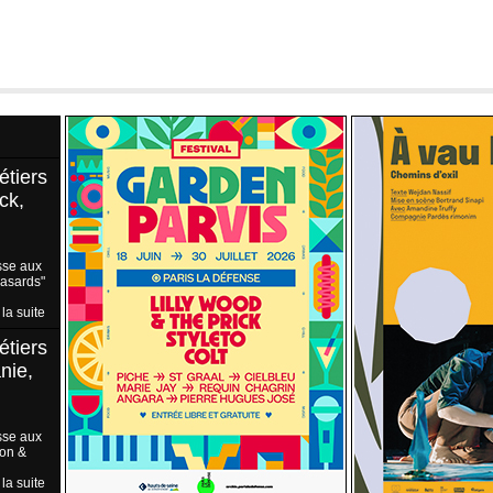
étiers
ck,
sse aux
Hasards"
 la suite
étiers
nie,
sse aux
ion &
 la suite