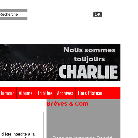
Humour
Albums
Trib'Une
Archives
Hors Plateau
Brèves & Com
Renouvellement de Rachid
Ouramdane à la tête de Chaillot-
Théâtre national de la danse
’être interdite à la
05/08/2026