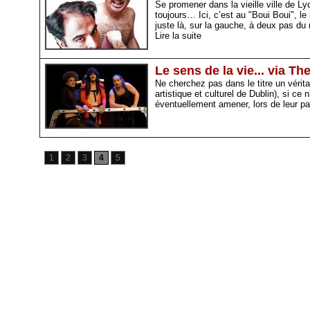
Se promener dans la vieille ville de L
toujours… Ici, c’est au "Boui Boui", 
juste là, sur la gauche, à deux pas du
Lire la suite
Le sens de la vie... via T
Ne cherchez pas dans le titre un vérita
artistique et culturel de Dublin), si ce
éventuellement amener, lors de leur p
1
2
3
4
5