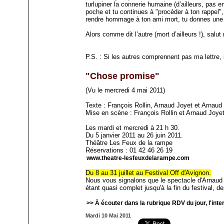
turlupiner la connerie humaine (d’ailleurs, pas e
poche et tu continues à "procéder à ton rappel",
rendre hommage à ton ami mort, tu donnes une 
Alors comme dit l’autre (mort d’ailleurs !), salu
P.S. : Si les autres comprennent pas ma lettre, i
"Chose promise"
(Vu le mercredi 4 mai 2011)
Texte : François Rollin, Arnaud Joyet et Arnau
Mise en scène : François Rollin et Arnaud Joyet
Les mardi et mercredi à 21 h 30.
Du 5 janvier 2011 au 26 juin 2011.
Théâtre Les Feux de la rampe
Réservations : 01 42 46 26 19
www.theatre-lesfeuxdelarampe.com
Du 8 au 31 juillet au Festival Off d'Avignon.
Nous vous signalons que le spectacle d'Arnau
étant quasi complet jusqu'à la fin du festival, 
>> À écouter dans la rubrique RDV du jour, l'int
Mardi 10 Mai 2011