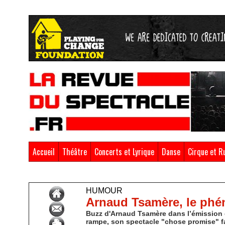
Accueil
Théâtre
Concerts et Lyrique
Danse
Cirque et R
Accueil
>
Humour
HUMOUR
Arnaud Tsamère, le ph
Buzz d'Arnaud Tsamère dans l’émission 
rampe, son spectacle "chose promise" fait