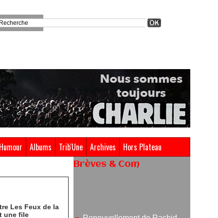
Humour
Albums
Trib'Une
Archives
Hors Plateau
Brèves & Com
Renouvellement de Rachid
Ouramdane à la tête de Chaillot-
Théâtre national de la danse
re Les Feux de la
05/08/2026
 une file