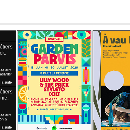
étiers
ck,
sse aux
Hasards"
 la suite
étiers
nie,
sse aux
ion &
 la suite