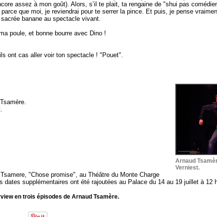
ncore assez à mon goût). Alors, s’il te plait, ta rengaine de "shui pas comédien
 parce que moi, je reviendrai pour te serrer la pince. Et puis, je pense vraime
sacrée banane au spectacle vivant.
t ma poule, et bonne bourre avec Dino !
ls ont cas aller voir ton spectacle ! "Pouet".
d Tsamère.
.
Arnaud Tsamèr
Verniest.
d Tsamere, "Chose promise", au Théâtre du Monte Charge
des dates supplémentaires ont été rajoutées au Palace du 14 au 19 juillet à 12 
erview en trois épisodes de Arnaud Tsamère.