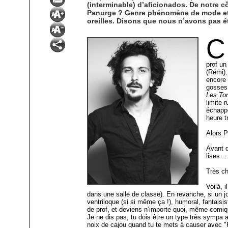
(interminable) d’aficionados. De notre cô
Panurge ? Genre phénomène de mode et au
oreilles. Disons que nous n’avons pas été
C
prof un
(Rémi),
encore 
gosses 
Les Ton
limite r
échappe
heure t
Alors P
Avant d
lises… 
Très ch
Voilà, 
dans une salle de classe). En revanche, si un jou
ventriloque (si si même ça !), humoral, fantaisi
de prof, et deviens n’importe quoi, même comiq
Je ne dis pas, tu dois être un type très sympa 
noix de cajou quand tu te mets à causer avec "F