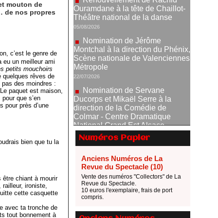
 et mouton de
Nomination de Jérôme
r… de nos propres
Montchal à la direction du Phénix,
Scène nationale de Valenciennes
Métropole
22/07/2026
n, c’est le genre de
Nomination de Servane
 a eu un meilleur ami
Ducorps et Mikaël Serre à la
s petits mouchoirs
direction de la Comédie de
llé quelques rêves de
t pas des moindres :
Colmar - Centre Dramatique
 Le paquet est maison,
National Grand Est Alsace
us pour que s’en
07/07/2026
s pour près d’une
Thomas Jolly et Laëtitia
Guédon nommés à la direction du
TNP
Numéros Papier
oudrais bien que tu la
02/07/2026
Fonds SACD Théâtre : les
Anciens Numéros de La
lauréats 2026
Revue du Spectacle (10)
23/06/2026
Vente des numéros "Collectors" de La
s être chiant à mourir
Revue du Spectacle.
ailleur, ironiste,
Dispositif ARTCENA Écrire
10 euros l'exemplaire, frais de port
uitte cette casquette
compris.
pour le cirque, les lauréats 2026 !
re avec ta tronche de
20/06/2026
ets tout bonnement à