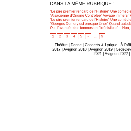
DANS LA MÊME RUBRIQUE :
"Le pire premier rencard de l'Histoire" Une comédi
"Alsacienne d'Origine Contrôlée" Voyage immersif A
"Le pire premier rencard de l'Histoire" Une comédi
"Georges Demory est presque ténor" Quand autodér
Oui, l'avancée des femmes est "Irrésistible"… Non, 
1
2
3
4
5
»
...
9
Théâtre
|
Danse
|
Concerts & Lyrique
|
À l'af
2017
|
Avignon 2018
|
Avignon 2019
|
CédéDév
2021
|
Avignon 2022
|