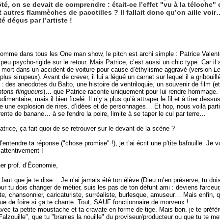
té, on se devait de comprendre : était-ce l’effet "vu à la téloche"
tres flammèches de pacotilles ? Il fallait donc qu’on aille voi
 déçus par l’artiste !
omme dans tous les One man show, le pitch est archi simple : Patrice Valento
 peu psycho-rigide sur le retour. Mais Patrice, c’est aussi un chic type. Car il
 mort dans un accident de voiture pour cause d’éthylisme aggravé (version
Le
plus sirupeux). Avant de crever, il lui a légué un carnet sur lequel il a griboui
: des anecdotes du Balto, une histoire de ventriloquie, un souvenir de film (e
tons flingueurs
)… que Patrice raconte uniquement pour lui rendre hommage.
udimentaire, mais il bien ficelé. Il n’y a plus qu’à attraper le fil et à tirer dess
 une explosion de rires, d’idées et de personnages… Et hop, nous voilà parti
rente de banane… à se fendre la poire, limite à se taper le cul par terre…
atrice, ça fait quoi de se retrouver sur le devant de la scène ?
’entendre ta réponse ("chose promise" !), je t’ai écrit une p’tite bafouille. Je v
attentivement !
er prof. d’Économie,
il faut que je te dise… Je n’ai jamais été ton élève (Dieu m’en préserve, tu doi
r tu dois changer de métier, suis les pas de ton défunt ami : deviens farceur, r
ste, chansonnier, caricaturiste, surréaliste, burlesque, amuseur… Mais enfin, q
ue de foire si ça te chante. Tout, SAUF fonctionnaire de morveux !
avec ta petite moustache et ta cravate en forme de tige. Mais bon, je te préfè
alzouille", que tu "branles la nouille" du proviseur/producteur ou que tu te m