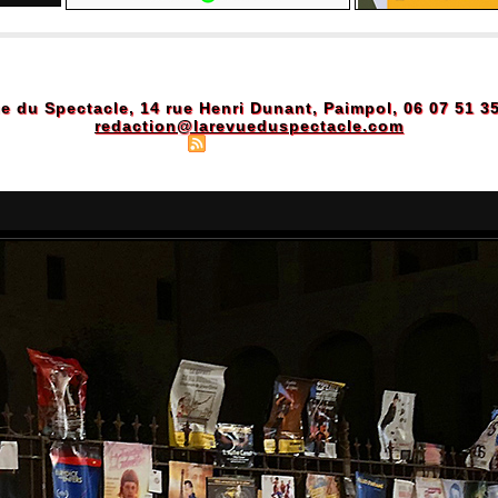
e du Spectacle, 14 rue Henri Dunant, Paimpol, 06 07 51 3
redaction@larevueduspectacle.com
Plan du site
|
Syndication
|
Powered by WM