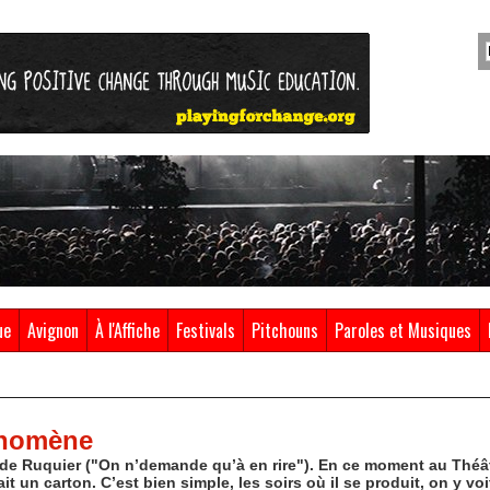
ue
Avignon
À l'Affiche
Festivals
Pitchouns
Paroles et Musiques
énomène
de Ruquier ("On n’demande qu’à en rire"). En ce moment au Théât
 un carton. C’est bien simple, les soirs où il se produit, on y voit