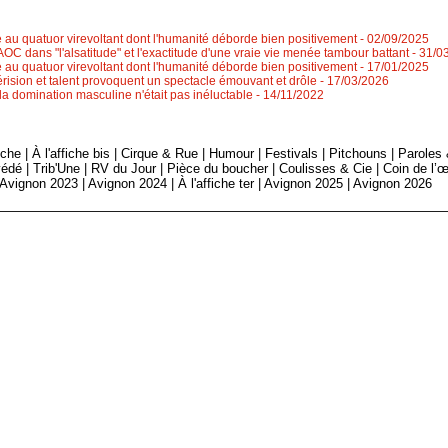
e au quatuor virevoltant dont l'humanité déborde bien positivement
- 02/09/2025
OC dans "l'alsatitude" et l'exactitude d'une vraie vie menée tambour battant
- 31/0
e au quatuor virevoltant dont l'humanité déborde bien positivement
- 17/01/2025
ision et talent provoquent un spectacle émouvant et drôle
- 17/03/2026
la domination masculine n'était pas inéluctable
- 14/11/2022
fiche
|
À l'affiche bis
|
Cirque & Rue
|
Humour
|
Festivals
|
Pitchouns
|
Paroles
édé
|
Trib'Une
|
RV du Jour
|
Pièce du boucher
|
Coulisses & Cie
|
Coin de l’œ
Avignon 2023
|
Avignon 2024
|
À l'affiche ter
|
Avignon 2025
|
Avignon 2026