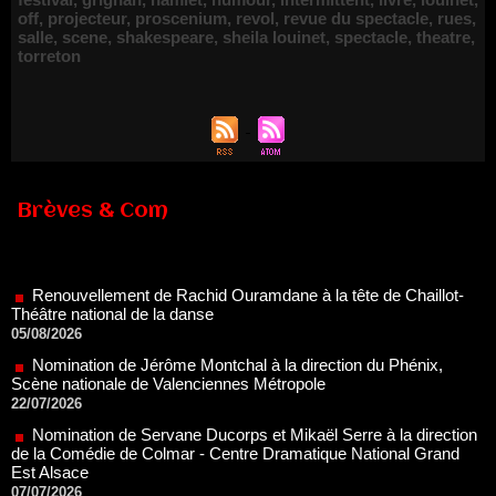
off
,
projecteur
,
proscenium
,
revol
,
revue du spectacle
,
rues
,
salle
,
scene
,
shakespeare
,
sheila louinet
,
spectacle
,
theatre
,
torreton
Brèves & Com
Renouvellement de Rachid Ouramdane à la tête de Chaillot-
Théâtre national de la danse
05/08/2026
Nomination de Jérôme Montchal à la direction du Phénix,
Scène nationale de Valenciennes Métropole
22/07/2026
Nomination de Servane Ducorps et Mikaël Serre à la direction
de la Comédie de Colmar - Centre Dramatique National Grand
Est Alsace
07/07/2026
Thomas Jolly et Laëtitia Guédon nommés à la direction du
TNP