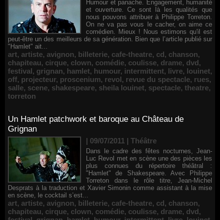
Humour et panache. Engagement, humanité
et ouverture. Ce sont là les qualités que
nous pouvons attribuer à Philippe Torreton.
On ne va pas vous le cacher, on aime ce
comédien. Mieux ! Nous estimons qu'il est
peut-être un des meilleurs de sa génération. Bien que l’article publié sur
"Hamlet" ait...
art
,
artiste
,
avignon
,
billeterie
,
cafe-theatre
,
cd
,
chanson
,
chapiteau
,
cirque
,
clown
,
comédie
,
coulisse
,
drame
,
dvd
,
festival
,
grignan
,
hamlet
,
humour
,
intermittent
,
livre
,
louinet
,
off
,
projecteur
,
proscenium
,
revol
,
revue du spectacle
,
rues
,
salle
,
scene
,
shakespeare
,
sheila louinet
,
spectacle
,
theatre
,
torreton
Un Hamlet patchwork et baroque au Château de
Grignan
| 09/07/2011
|
Théâtre
Dans le cadre des fêtes nocturnes, Jean-
Luc Revol met en scène une des pièces les
plus connues du répertoire théâtral :
"Hamlet" de Shakespeare. Avec Philippe
Torreton dans le rôle titre, Jean-Michel
Desprats à la traduction et Xavier Simonin comme assistant à la mise
en scène, le cocktail s’est...
art
,
artiste
,
avignon
,
billeterie
,
cafe-theatre
,
cd
,
chanson
,
chapiteau
,
cirque
,
clown
,
comédie
,
coulisse
,
drame
,
dvd
,
festival
,
grignan
,
hamlet
,
humour
,
intermittent
,
livre
,
louinet
,