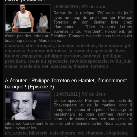
| 08/04/2015
|
RV du Jour
Retour de la rubrique "RV vous du jour"
avec un coup de projecteur sur Philippe
Torreton et son dernier livre chez
Flammarion : "Cher François Lettres
ouvertes à toi, Président". Forcément, on
n’écrit pas des lettres au Président François Hollande sans faire couler
beaucoup d’encre. Mais cela va...
chanson
,
cher françois
,
comédie
,
entretien
,
flammarion
,
gil
chauveau
,
humour
,
interview
,
la revue du spectacle
,
livre
,
louinet
,
magazine
,
philippe torreton
,
podcast
,
politique
,
président
,
revue du spectacle
,
revueduspectacle
,
rv du jour
,
scene
,
sheila louinet
,
spectacle
,
theatre
,
torreton
À écouter : Philippe Torreton en Hamlet, éminemment
baroque ! (Épisode 3)
| 14/07/2011
|
RV du Jour
Dernier épisode. Philippe Torreton parle de
Shakespeare et de la manière dont il
comprend l’auteur et la pièce. L’échange fut
passionnant et nous sommes vraiment
heureux de pouvoir vous faire partager cette
interview. Concernant le son de cette dernière partie. Nous avons eu
beau invoquer les...
art
,
artiste
,
billeterie
,
cafe-theatre
,
cd
,
chanson
,
chapiteau
,