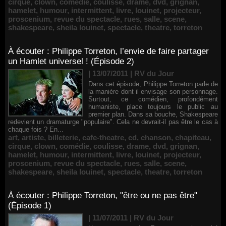
cirque
,
clown
,
comédie
,
coulisse
,
drame
,
dvd
,
grignan
,
hamelet
,
humour
,
intermittent
,
livre
,
louinet
,
projecteur
,
proscenium
,
revue du spectacle
,
rues
,
salle
,
scene
,
shakespeare
,
sheila louinet
,
spectacle
,
theatre
,
torreton
À écouter : Philippe Torreton, l’envie de faire partager
un Hamlet universel ! (Épisode 2)
| 13/07/2011
|
RV du Jour
Dans cet épisode, Philippe Torreton parle de
la manière dont il envisage son personnage.
Surtout, ce comédien, profondément
humaniste, place toujours le public au
premier plan. Dans sa bouche, Shakespeare
redevient un dramaturge "populaire". Cela ne devrait-il pas être le cas à
chaque fois ? En...
art
,
artiste
,
billeterie
,
cafe-theatre
,
cd
,
chanson
,
chapiteau
,
cirque
,
clown
,
comédie
,
coulisse
,
drame
,
dvd
,
grignan
,
hamelet
,
humour
,
intermittent
,
livre
,
louinet
,
projecteur
,
proscenium
,
revue du spectacle
,
rues
,
salle
,
scene
,
shakespeare
,
sheila louinet
,
spectacle
,
theatre
,
torreton
À écouter : Philippe Torreton, "être ou ne pas être"
(Épisode 1)
| 11/07/2011
|
RV du Jour