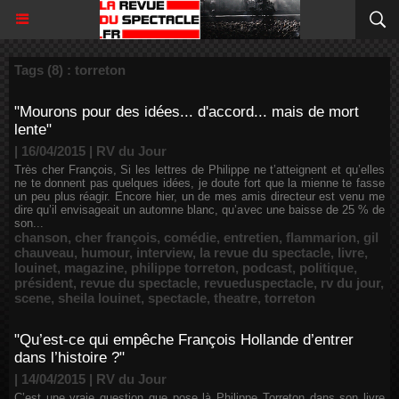
Tags (8) : torreton
"Mourons pour des idées... d'accord... mais de mort
lente"
| 16/04/2015
|
RV du Jour
Très cher François, Si les lettres de Philippe ne t’atteignent et qu’elles
ne te donnent pas quelques idées, je doute fort que la mienne te fasse
un peu plus réagir. Encore hier, un de mes amis directeur est venu me
dire qu’il envisageait un automne blanc, qu’avec une baisse de 25 % de
son...
chanson
,
cher françois
,
comédie
,
entretien
,
flammarion
,
gil
chauveau
,
humour
,
interview
,
la revue du spectacle
,
livre
,
louinet
,
magazine
,
philippe torreton
,
podcast
,
politique
,
président
,
revue du spectacle
,
revueduspectacle
,
rv du jour
,
scene
,
sheila louinet
,
spectacle
,
theatre
,
torreton
"Qu’est-ce qui empêche François Hollande d’entrer
dans l’histoire ?"
| 14/04/2015
|
RV du Jour
C’est une vraie question que pose là Philippe Torreton dans son livre