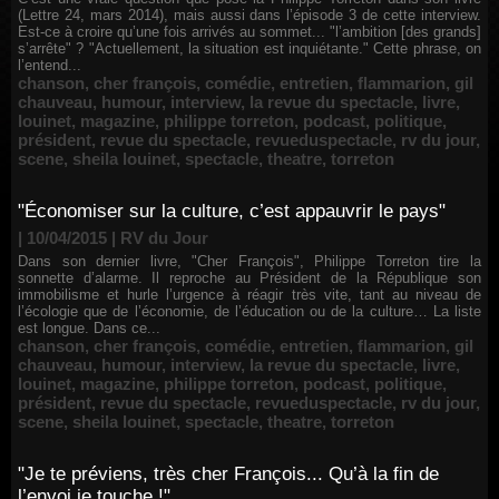
(Lettre 24, mars 2014), mais aussi dans l’épisode 3 de cette interview.
Est-ce à croire qu’une fois arrivés au sommet... "l’ambition [des grands]
s’arrête" ? "Actuellement, la situation est inquiétante." Cette phrase, on
l’entend...
chanson
,
cher françois
,
comédie
,
entretien
,
flammarion
,
gil
chauveau
,
humour
,
interview
,
la revue du spectacle
,
livre
,
louinet
,
magazine
,
philippe torreton
,
podcast
,
politique
,
président
,
revue du spectacle
,
revueduspectacle
,
rv du jour
,
scene
,
sheila louinet
,
spectacle
,
theatre
,
torreton
"Économiser sur la culture, c’est appauvrir le pays"
| 10/04/2015
|
RV du Jour
Dans son dernier livre, "Cher François", Philippe Torreton tire la
sonnette d’alarme. Il reproche au Président de la République son
immobilisme et hurle l’urgence à réagir très vite, tant au niveau de
l’écologie que de l’économie, de l’éducation ou de la culture… La liste
est longue. Dans ce...
chanson
,
cher françois
,
comédie
,
entretien
,
flammarion
,
gil
chauveau
,
humour
,
interview
,
la revue du spectacle
,
livre
,
louinet
,
magazine
,
philippe torreton
,
podcast
,
politique
,
président
,
revue du spectacle
,
revueduspectacle
,
rv du jour
,
scene
,
sheila louinet
,
spectacle
,
theatre
,
torreton
"Je te préviens, très cher François... Qu’à la fin de
l’envoi je touche !"