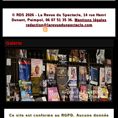
© RDS 2026 - La Revue du Spectacle, 14 rue Henri
Dunant, Paimpol, 06 07 51 35 36.
Mentions légales
redaction@larevueduspectacle.com
|
|
Plan du site
Syndication
Powered by WM
Galerie
Avignon Festival 2024 - rue
des Lices © Gil Chauveau.
Ce site est conforme au RGPD. Aucune donnée