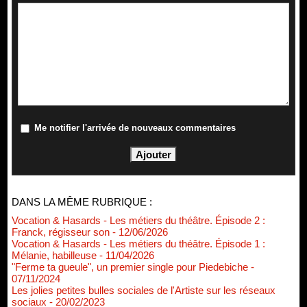
Me notifier l'arrivée de nouveaux commentaires
DANS LA MÊME RUBRIQUE :
Vocation & Hasards - Les métiers du théâtre. Épisode 2 :
Franck, régisseur son
- 12/06/2026
Vocation & Hasards - Les métiers du théâtre. Épisode 1 :
Mélanie, habilleuse
- 11/04/2026
"Ferme ta gueule", un premier single pour Piedebiche
-
07/11/2024
Les jolies petites bulles sociales de l'Artiste sur les réseaux
sociaux
- 20/02/2023