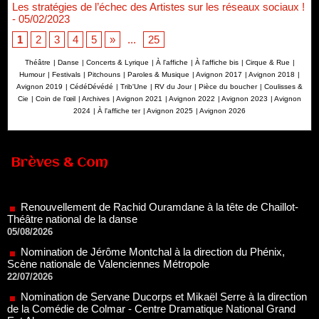
Les stratégies de l’échec des Artistes sur les réseaux sociaux !
- 05/02/2023
1
2
3
4
5
»
...
25
Théâtre
|
Danse
|
Concerts & Lyrique
|
À l'affiche
|
À l'affiche bis
|
Cirque & Rue
|
Humour
|
Festivals
|
Pitchouns
|
Paroles & Musique
|
Avignon 2017
|
Avignon 2018
|
Avignon 2019
|
CédéDévédé
|
Trib'Une
|
RV du Jour
|
Pièce du boucher
|
Coulisses &
Cie
|
Coin de l’œil
|
Archives
|
Avignon 2021
|
Avignon 2022
|
Avignon 2023
|
Avignon
2024
|
À l'affiche ter
|
Avignon 2025
|
Avignon 2026
Brèves & Com
Renouvellement de Rachid Ouramdane à la tête de Chaillot-
Théâtre national de la danse
05/08/2026
Nomination de Jérôme Montchal à la direction du Phénix,
Scène nationale de Valenciennes Métropole
22/07/2026
Nomination de Servane Ducorps et Mikaël Serre à la direction
de la Comédie de Colmar - Centre Dramatique National Grand
Est Alsace
07/07/2026