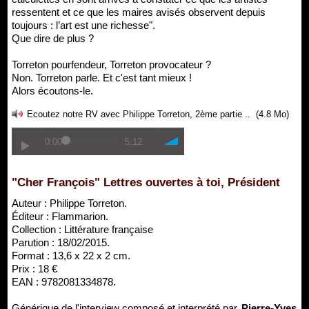
ressentent et ce que les maires avisés observent depuis
toujours : l’art est une richesse".
Que dire de plus ?
Torreton pourfendeur, Torreton provocateur ?
Non. Torreton parle. Et c'est tant mieux !
Alors écoutons-le.
Ecoutez notre RV avec Philippe Torreton, 2ème partie ..
(4.8 Mo)
0:00
5:12
"Cher François" Lettres ouvertes à toi, Président
Auteur : Philippe Torreton.
Éditeur : Flammarion.
Collection : Littérature française
Parution : 18/02/2015.
Format : 13,6 x 22 x 2 cm.
Prix : 18 €
EAN : 9782081334878.
Générique de l'interview composé et interprété par
Pierre-Yves