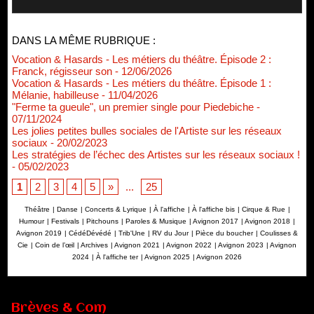
DANS LA MÊME RUBRIQUE :
Vocation & Hasards - Les métiers du théâtre. Épisode 2 :
Franck, régisseur son
- 12/06/2026
Vocation & Hasards - Les métiers du théâtre. Épisode 1 :
Mélanie, habilleuse
- 11/04/2026
"Ferme ta gueule", un premier single pour Piedebiche
-
07/11/2024
Les jolies petites bulles sociales de l'Artiste sur les réseaux
sociaux
- 20/02/2023
Les stratégies de l’échec des Artistes sur les réseaux sociaux !
- 05/02/2023
1
2
3
4
5
»
...
25
Théâtre
|
Danse
|
Concerts & Lyrique
|
À l'affiche
|
À l'affiche bis
|
Cirque & Rue
|
Humour
|
Festivals
|
Pitchouns
|
Paroles & Musique
|
Avignon 2017
|
Avignon 2018
|
Avignon 2019
|
CédéDévédé
|
Trib'Une
|
RV du Jour
|
Pièce du boucher
|
Coulisses &
Cie
|
Coin de l’œil
|
Archives
|
Avignon 2021
|
Avignon 2022
|
Avignon 2023
|
Avignon
2024
|
À l'affiche ter
|
Avignon 2025
|
Avignon 2026
Brèves & Com
Renouvellement de Rachid Ouramdane à la tête de Chaillot-