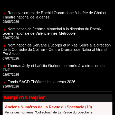
Théâtre national de la danse
05/08/2026
Nomination de Jérôme Montchal à la direction du Phénix,
Scène nationale de Valenciennes Métropole
22/07/2026
Nomination de Servane Ducorps et Mikaël Serre à la direction
de la Comédie de Colmar - Centre Dramatique National Grand
Est Alsace
07/07/2026
Thomas Jolly et Laëtitia Guédon nommés à la direction du
TNP
02/07/2026
Fonds SACD Théâtre : les lauréats 2026
23/06/2026
Dispositif ARTCENA Écrire pour le cirque, les lauréats 2026 !
20/06/2026
Le palmarès des prix SACD 2026
18/06/2026
Numéros Papier
Les 10 lauréats du Fonds Grandes Formes Théâtre 2026
Anciens Numéros de La Revue du Spectacle (10)
SACD
Vente des numéros "Collectors" de La Revue du Spectacle.
13/06/2026