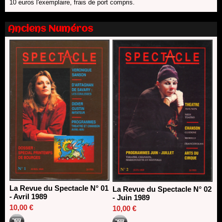
10 euros l'exemplaire, frais de port compris.
Nomination de Nathalie Garraud et Olivier Saccomano à la
direction du Théâtre de Gennevilliers - CDN
13/06/2026
Anciens Numéros
Dispositif SACD Auteurs d'espaces : les lauréats 2026
18/03/2026
La Revue du Spectacle N° 01
La Revue du Spectacle N° 02
- Avril 1989
- Juin 1989
10,00 €
10,00 €