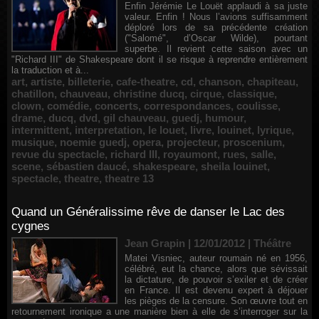
Enfin Jérémie Le Louët applaudi à sa juste
valeur. Enfin ! Nous l’avions suffisamment
déploré lors de sa précédente création
("Salomé", d’Oscar Wilde), pourtant
superbe. Il revient cette saison avec un
"Richard III" de Shakespeare dont il se risque à reprendre entièrement
la traduction et à...
art
,
artiste
,
billeterie
,
cafe-theatre
,
cd
,
chanson
,
chapiteau
,
chatillon
,
chauveau
,
christine ducq
,
cirque
,
classique
,
clown
,
comédie
,
concerts
,
correspondances
,
coulisse
,
drame
,
ducq
,
dvd
,
gil chauveau
,
guedj
,
humour
,
intermittent
,
interpretation
,
le louet
,
livre
,
louinet
,
lyrique
,
musique
,
noemie guedj
,
opera
,
projecteur
,
proscenium
,
revue du spectacle
,
richard III
,
royaumont
,
rues
,
salle
,
scene
,
sébastien daucé
,
shakespeare
,
sheila louinet
,
spectacle
,
theatre
,
theatre 13
Quand un Généralissime rêve de danser le Lac des
cygnes
Jean Grapin | 12/01/2012
|
Théâtre
Matei Visniec, auteur roumain né en 1956,
célébré, eut la chance, alors que sévissait
la dictature, de pouvoir s’exiler et de créer
en France. Il est devenu expert à déjouer
les pièges de la censure. Son œuvre tout en
retournement ironique a une manière bien à elle de s’interroger sur la