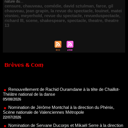
nature du...
censure
,
chauveau
,
comédie
,
david sztulman
,
farce
,
gil
chauveau
,
jean grapin
,
la revue du spectacle
,
louinet
,
matei
visniec
,
meyerhold
,
revue du spectacle
,
revueduspectacle
,
richard III
,
scene
,
shakespeare
,
spectacle
,
theatre
,
theatre
13
Brèves & Com
Renouvellement de Rachid Ouramdane à la tête de Chaillot-
Théâtre national de la danse
05/08/2026
Nomination de Jérôme Montchal à la direction du Phénix,
Scène nationale de Valenciennes Métropole
22/07/2026
Nomination de Servane Ducorps et Mikaël Serre à la direction
de la Comédie de Colmar - Centre Dramatique National Grand
Est Alsace