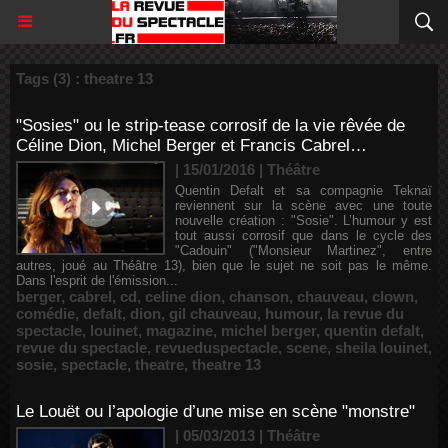
Tags (3) : theatre 13
"Sosies" ou le strip-tease corrosif de la vie rêvée de
Céline Dion, Michel Berger et Francis Cabrel…
| 15/01/2016
|
Théâtre
Quentin Defalt et sa compagnie Teknaï
reviennent sur la scène avec une toute
nouvelle création : "Sosie". L’humour y est
tout aussi corrosif que dans le cycle des
"Cadouin" ("Monsieur Martinez", entre
autres, joué au Théâtre 13), bien que le sujet ne soit pas le même.
Dans l'esprit de l'émission...
berger
,
cabrel
,
cd
,
celine dion
,
chanson
,
chauveau
,
clown
,
comédie
,
defalt
,
dion
,
gil chauveau
,
humour
,
la revue du
spectacle
,
louinet
,
magazine
,
michel berger
,
quentin defalt
,
revue du spectacle
,
revueduspectacle
,
scene
,
sheila louinet
,
sosie
,
spectacle
,
theatre
,
theatre 13
Le Louët ou l’apologie d’une mise en scène "monstre"
| 05/03/2013
|
Théâtre