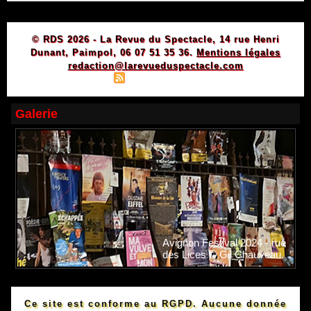
© RDS 2026 - La Revue du Spectacle, 14 rue Henri
Dunant, Paimpol, 06 07 51 35 36.
Mentions légales
redaction@larevueduspectacle.com
|
|
Plan du site
Syndication
Powered by WM
Galerie
Avignon Festival 2024 - rue
des Lices © Gil Chauveau.
Ce site est conforme au RGPD. Aucune donnée