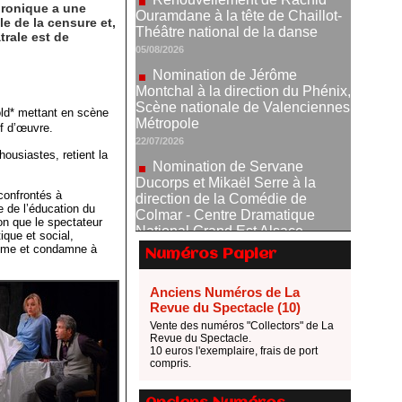
ironique a une
Nomination de Jérôme
le de la censure et,
Montchal à la direction du Phénix,
trale est de
Scène nationale de Valenciennes
Métropole
22/07/2026
Nomination de Servane
hold* mettant en scène
Ducorps et Mikaël Serre à la
ef d’œuvre.
direction de la Comédie de
ousiastes, retient la
Colmar - Centre Dramatique
National Grand Est Alsace
07/07/2026
confrontés à
 de l’éducation du
Thomas Jolly et Laëtitia
ion que le spectateur
Guédon nommés à la direction du
que et social,
TNP
ssime et condamne à
Numéros Papier
02/07/2026
Anciens Numéros de La
Fonds SACD Théâtre : les
Revue du Spectacle (10)
lauréats 2026
Vente des numéros "Collectors" de La
23/06/2026
Revue du Spectacle.
Dispositif ARTCENA Écrire
10 euros l'exemplaire, frais de port
compris.
pour le cirque, les lauréats 2026 !
20/06/2026