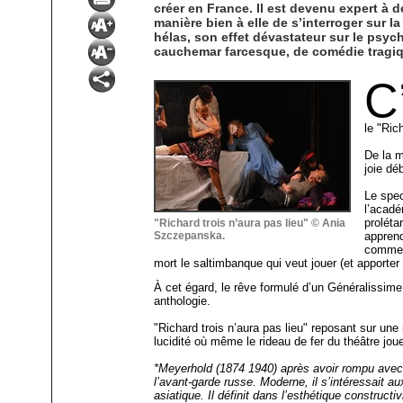
créer en France. Il est devenu expert à 
manière bien à elle de s’interroger sur la
hélas, son effet dévastateur sur le psyc
cauchemar farcesque, de comédie tragi
C
le "Ric
De la m
joie dé
Le spec
l’acadé
proléta
"Richard trois n’aura pas lieu" © Ania
Szczepanska.
apprend
comment
mort le saltimbanque qui veut jouer (et apporter 
À cet égard, le rêve formulé d’un Généralissim
anthologie.
"Richard trois n’aura pas lieu" reposant sur un
lucidité où même le rideau de fer du théâtre jou
*Meyerhold (1874 1940) après avoir rompu avec le
l’avant-garde russe. Moderne, il s’intéressait a
asiatique. Il définit dans l’esthétique constructi