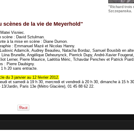
"Richard trois 
Szczepanska.
ou scènes de la vie de Meyerhold"
 Matei Visniec.
n scène : David Sztulman.
ante à la mise en scène : Diane Dumon.
raphie : Emmanuel Mazé et Nicolas Hanny.
 Ludovic Adamcik, Audrey Beaulieu, Natacha Bordaz, Samuel Bousbib en alt
 Liina Brunelle, Angélique Deheunynck, Pierrick Dupy, André-Xavier Fougerat
liot Lerner, Pierre Maurice, Laëtitia Méric, Tchavdar Penchev et Patrick Piard
s : Pierre Daubigny.
 1 h 20 sans entracte.
le du 3 janvier au 12 février 2012.
jeudi et samedi à 19 h 30, mercredi et vendredi à 20 h 30, dimanche à 15 h 30
 13/Jardin, Paris 13e (Métro Glacière), 01 45 88 62 22.