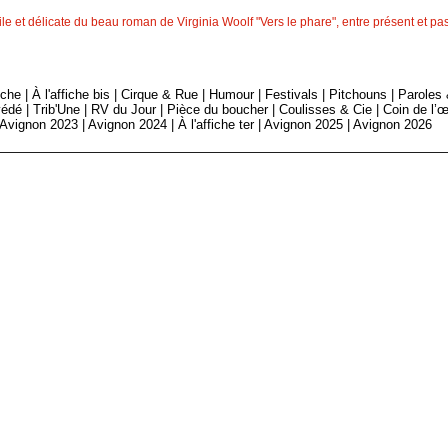
le et délicate du beau roman de Virginia Woolf "Vers le phare", entre présent et 
fiche
|
À l'affiche bis
|
Cirque & Rue
|
Humour
|
Festivals
|
Pitchouns
|
Paroles
édé
|
Trib'Une
|
RV du Jour
|
Pièce du boucher
|
Coulisses & Cie
|
Coin de l’œ
Avignon 2023
|
Avignon 2024
|
À l'affiche ter
|
Avignon 2025
|
Avignon 2026