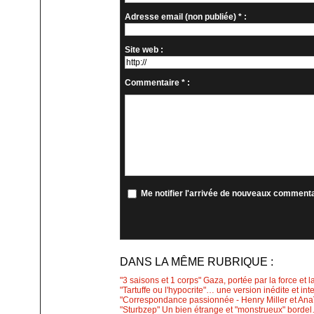
Adresse email (non publiée) * :
Site web :
Commentaire * :
Me notifier l'arrivée de nouveaux comment
DANS LA MÊME RUBRIQUE :
"3 saisons et 1 corps" Gaza, portée par la force et l
"Tartuffe ou l'hypocrite"… une version inédite et int
"Correspondance passionnée - Henry Miller et Anaïs
"Sturbzep" Un bien étrange et "monstrueux" bordel…