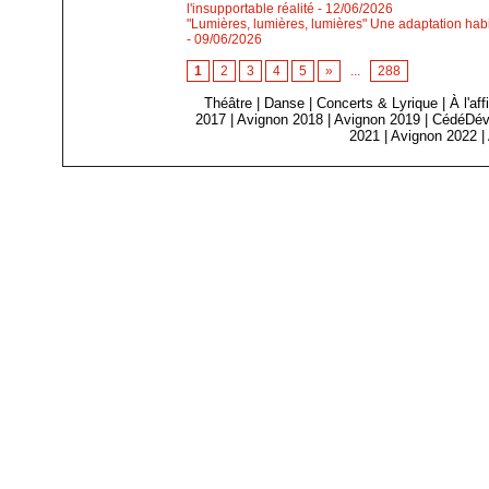
l'insupportable réalité
- 12/06/2026
"Lumières, lumières, lumières" Une adaptation habi
- 09/06/2026
1
2
3
4
5
»
...
288
Théâtre
|
Danse
|
Concerts & Lyrique
|
À l'af
2017
|
Avignon 2018
|
Avignon 2019
|
CédéDév
2021
|
Avignon 2022
|