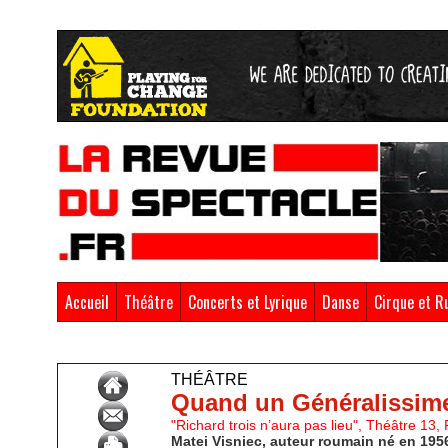
Accueil
Théâtre
Concerts et Lyrique
Danse
Cirque et R
Accueil
>
Théâtre
THÉÂTRE
Quand un Généralissime
"Richard trois n’aura pas lieu", Théâtre 13, 
Matei Visniec, auteur roumain né en 1956,