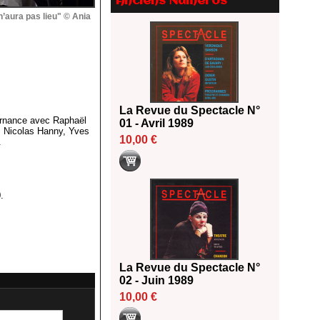
Anciens Numéros
Le palmarès des prix SACD
n’aura pas lieu" © Ania
2026
18/06/2026
Les 10 lauréats du Fonds
Grandes Formes Théâtre 2026
SACD
13/06/2026
La Revue du Spectacle N°
Nomination de Nathalie
ernance avec Raphaël
01 - Avril 1989
Garraud et Olivier Saccomano à
, Nicolas Hanny, Yves
la direction du Théâtre de
10,00 €
.
Gennevilliers - CDN
13/06/2026
Dispositif SACD Auteurs
.
d'espaces : les lauréats 2026
18/03/2026
La Revue du Spectacle N°
02 - Juin 1989
10,00 €