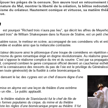
déjouer les pièges de la censure. Son œuvre tout en retournement 
 nature du Mal, montrer la liberté de la création, la bêtise redoutab
hisme du créateur. Hautement comique et virtuose, sa matière théâ
que.
’
est pourquoi "Richard trois n’aura pas lieu", qui décrit les affres de Meyer
hard trois" de William Shakespeare dans la Russie de Staline, est un petit ch
atière russe, le metteur en scène, accompagné de ses comédiens vifs et enth
bridée et exaltée ainsi que la mélancolie contrastée.
tateur découvre ainsi le pittoresque d’une troupe de comédiens en répétition 
misme du genre romantique érigé en dogme révolutionnaire. Au réalisme grave
riat s’oppose le réalisme complice du rire et du sourire. C’est par sa propagat
, comprend combien le genre compassé officiel devient un cauchemar esthéti
 la connaissance des ressorts du pas de l’oie est le privilège du Générali
en toute générosité) de la fluidité à cette biomécanique-là.
e dansant le lac des cygnes est un chef d’œuvre digne d’une
e mise en abyme est une leçon de théâtre d’une extrême
e un rôle… Le public applaudit.
 théâtre réaliste de Stanislavski fut le chef de file de
ux formes populaires du cirque, du mime et du théâtre
viste les règles d’une biomécanique propre au théâtre. Il fut