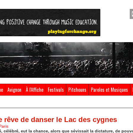
ue
Avignon
À l'Affiche
Festivals
Pitchouns
Paroles et Musiques
 rêve de danser le Lac des cygnes
Paris
 célébré, eut la chance, alors que sévissait la dictature, de pouvoi