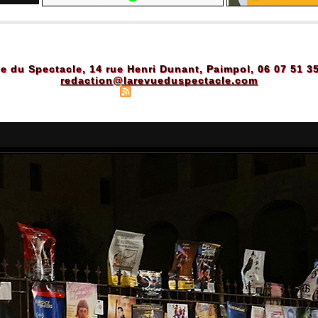
e du Spectacle, 14 rue Henri Dunant, Paimpol, 06 07 51 3
redaction@larevueduspectacle.com
Plan du site
|
Syndication
|
Powered by WM