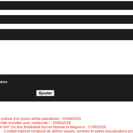
aires
a poésie d'un jeune artiste palestinien
- 03/08/2026
erdite revisitée avec modernité !
- 19/06/2026
 Nin" Un duo théâtralisé tout en finesse et élégance
- 17/06/2026
 Cocktail explosif composé de délires visuels, sonores et autres élucubrations pr