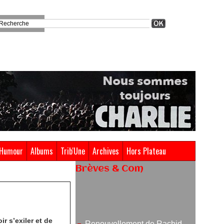
Humour
Albums
Trib'Une
Archives
Hors Plateau
Brèves & Com
Renouvellement de Rachid
Ouramdane à la tête de Chaillot-
Théâtre national de la danse
r s’exiler et de
05/08/2026