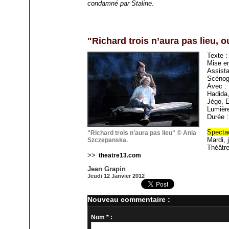
condamné par Staline
.
"Richard trois n’aura pas lieu, 
Texte :
Mise e
Assist
Scénog
Avec :
Hadida,
Jégo, E
Lumière
Durée :
Spectac
"Richard trois n’aura pas lieu" © Ania
Mardi, 
Szczepanska.
Théâtre
>>
theatre13.com
Jean Grapin
Jeudi 12 Janvier 2012
Nouveau commentaire :
Nom * :