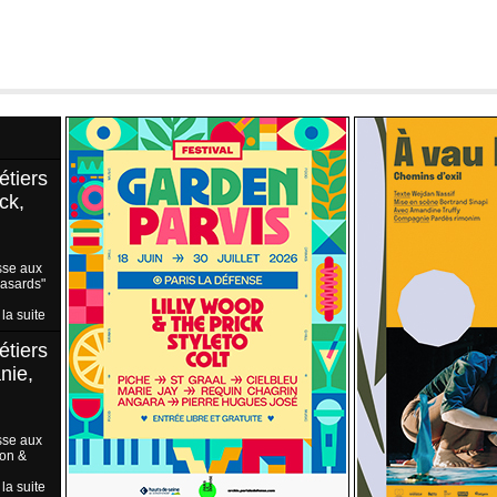
étiers
ck,
sse aux
Hasards"
 la suite
étiers
nie,
sse aux
ion &
 la suite