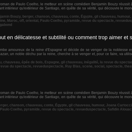
 roman de Paulo Coelho, le metteur en scène comédien Benjamin Bouzy réussit à
t intérieur qu'extérieur de Santiago, en quête de sa vérité, qui découvre le mon
jamin Bouzy
,
berger
,
chanson
,
chauveau
,
conte
,
Égypte
,
gil chauveau
,
humour
,
ine
,
Maroc
,
off
,
oriental
,
Paulo Coelho
,
pyramide
,
revue du spectacle
,
revuedus
gabond
t en délicatesse et subtilité ou comment trop aimer et s
tombe amoureux de la reine d'Espagne et décide de se venger de la noblesse e
zan, un noble déchu par la reine, cherche à se venger et, pour ce faire, va utilis
u
,
chauveau
,
épée de bois
,
Espagne
,
gil chauveau
,
inégalité
,
la revue du specta
revue du spectacle
,
revueduspectacle
,
Ruy Blas
,
scene
,
social
,
spectacle
,
thea
 roman de Paulo Coelho, le metteur en scène comédien Benjamin Bouzy réussit à
t intérieur qu'extérieur de Santiago, en quête de sa vérité, qui découvre le mon
erger
,
chanson
,
chauveau
,
conte
,
Égypte
,
gil chauveau
,
humour
,
Joana Cartocci
Paulo Coelho
,
pyramide
,
revue du spectacle
,
revueduspectacle
,
Safidin Aloua