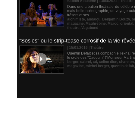
Safidin Alouache | 13/04/2022
|
Théâtre
Dans une création théâtrale du célèbre
mais belle scénographie, un voyage autan
trésors et ses...
alchimiste
,
andalou
,
Benjamin Bouzy
,
b
magazine
,
Maghrébine
,
Maroc
,
oriental
,
theatre
,
Vagabond
"Sosies" ou le strip-tease corrosif de la vie rê
| 15/01/2016
|
Théâtre
Quentin Defalt et sa compagnie Teknaï rev
le cycle des "Cadouin" ("Monsieur Martinez
berger
,
cabrel
,
cd
,
celine dion
,
chanson
magazine
,
michel berger
,
quentin defalt