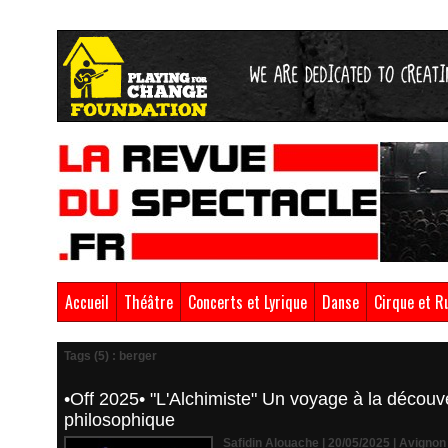
Accueil
Théâtre
Concerts et Lyrique
Danse
Cirque et R
Tags (5) : berger
•Off 2025• "L'Alchimiste" Un voyage à la décou
philosophique
Safidin Alouache | 20/05/2025
|
Avignon