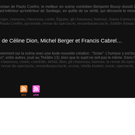
 roman de Paulo Coelho, le metteur en scène comédien Benjamin Bouzy réussit à
t intérieur qu'extérieur de Santiago, en quête de sa vérité, qui découvre le mon
erger
,
chanson
,
chauveau
,
conte
,
Égypte
,
gil chauveau
,
humour
,
Joana Cartocci
Paulo Coelho
,
pyramide
,
revue du spectacle
,
revueduspectacle
,
Safidin Aloua
vée de Céline Dion, Michel Berger et Francis Cabrel…
iennent sur la scène avec une toute nouvelle création : "Sosie". L’humour y est tou
", entre autres, joué au Théâtre 13), bien que le sujet ne soit pas le même. Dans l'e
,
chauveau
,
clown
,
comédie
,
defalt
,
dion
,
gil chauveau
,
humour
,
la revue du spec
,
revue du spectacle
,
revueduspectacle
,
scene
,
sheila louinet
,
sosie
,
spectacle
,