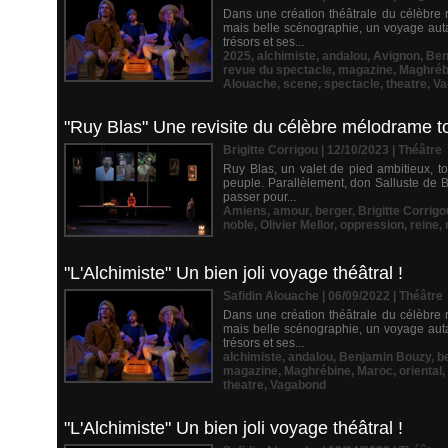
Dans une création théâtrale du célèbre
mais belle scénographie, un voyage autan
trésors et ses...
2025
,
alchimiste
,
andalou
,
Avignon
,
Ben
revue du spectacle
,
magazine
,
Maghréb
Alouache
,
scene
,
spectacle
,
theatre
,
Va
"Ruy Blas" Une revisite du célèbre mélodrame tou
Brigitte Corrigou | 12/10/2023
|
Théâtre
Ruy Blas, un valet de pied ambitieux, 
peuple. Parallèlement, don Salluste de Ba
passer pour...
Amiens
,
amour
,
berger
,
Brigitte Corrigo
noble
,
Olivier Mellor
,
oppression
,
reine
,
"L'Alchimiste" Un bien joli voyage théâtral !
Safidin Alouache | 06/09/2022
|
Théâtre
Dans une création théâtrale du célèbre
mais belle scénographie, un voyage autan
trésors et ses...
alchimiste
,
andalou
,
Benjamin Bouzy
,
b
magazine
,
Maghrébine
,
Maroc
,
oriental
,
theatre
,
Vagabond
"L'Alchimiste" Un bien joli voyage théâtral !