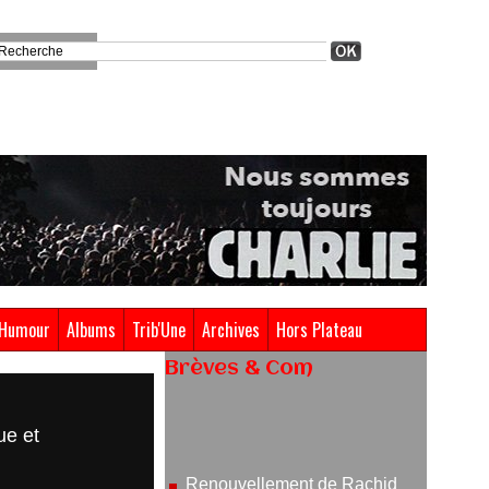
Humour
Albums
Trib'Une
Archives
Hors Plateau
Brèves & Com
Renouvellement de Rachid
Ouramdane à la tête de Chaillot-
ue et
Théâtre national de la danse
05/08/2026