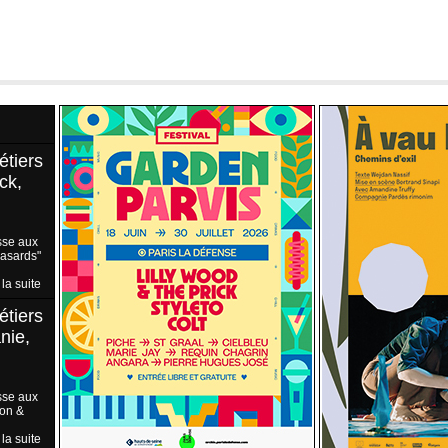
étiers
ck,
sse aux
Hasards"
 la suite
étiers
nie,
sse aux
ion &
 la suite