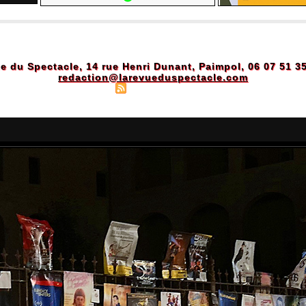
e du Spectacle, 14 rue Henri Dunant, Paimpol, 06 07 51 3
redaction@larevueduspectacle.com
Plan du site
|
Syndication
|
Powered by WM