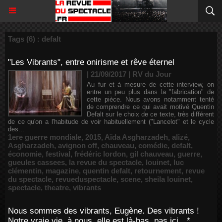
Tags (6) : defalt
"Les Vibrants", entre onirisme et rêve éternel
| 21/09/2017
|
RV du Jour
Au fur et à mesure de cette interview, on
entre un peu plus dans la "fabrication" de
cette pièce. Nous avons notamment tenté
de comprendre ce qui avait motivé Quentin
Defalt sur le choix de ce texte, très différent
de ce qu'on a l'habitude de voir habituellement ("Lancelot" et le cycle
des...
1ere guerre mondiale
,
2015
,
Aïda Asgharzadeh
,
alizé
,
Asgharzadeh
,
avignon off
,
chauveau
,
comédie
,
defalt
,
économie
,
festival
,
frédéric lordon
,
gil chauveau
,
guerre
,
gueules cassees
,
la revue du spectacle
,
louinet
,
luc
clémentin
,
magazine
,
quentin defalt
,
retournement
,
revue
du spectacle
,
revueduspectacle
,
scene
,
sheila louinet
,
spectacle
,
theatre
,
vibrants
Nous sommes des vibrants, Eugène. Des vibrants !
Notre vraie vie, à nous, elle est là-bas, pas ici…*