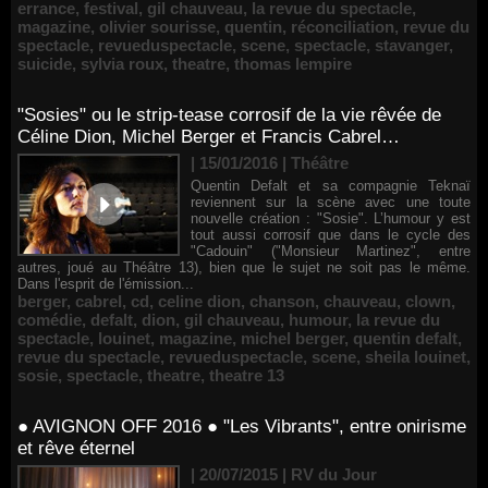
errance
,
festival
,
gil chauveau
,
la revue du spectacle
,
magazine
,
olivier sourisse
,
quentin
,
réconciliation
,
revue du
spectacle
,
revueduspectacle
,
scene
,
spectacle
,
stavanger
,
suicide
,
sylvia roux
,
theatre
,
thomas lempire
"Sosies" ou le strip-tease corrosif de la vie rêvée de
Céline Dion, Michel Berger et Francis Cabrel…
| 15/01/2016
|
Théâtre
Quentin Defalt et sa compagnie Teknaï
reviennent sur la scène avec une toute
nouvelle création : "Sosie". L’humour y est
tout aussi corrosif que dans le cycle des
"Cadouin" ("Monsieur Martinez", entre
autres, joué au Théâtre 13), bien que le sujet ne soit pas le même.
Dans l'esprit de l'émission...
berger
,
cabrel
,
cd
,
celine dion
,
chanson
,
chauveau
,
clown
,
comédie
,
defalt
,
dion
,
gil chauveau
,
humour
,
la revue du
spectacle
,
louinet
,
magazine
,
michel berger
,
quentin defalt
,
revue du spectacle
,
revueduspectacle
,
scene
,
sheila louinet
,
sosie
,
spectacle
,
theatre
,
theatre 13
● AVIGNON OFF 2016 ● "Les Vibrants", entre onirisme
et rêve éternel
| 20/07/2015
|
RV du Jour