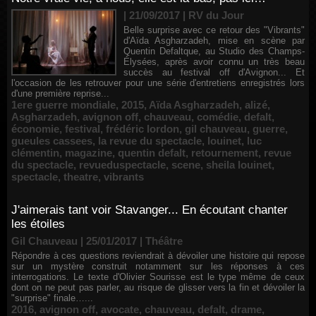
| 21/09/2017
|
RV du Jour
Belle surprise avec ce retour des "Vibrants"
d'Aïda Asgharzadeh, mise en scène par
Quentin Defaltque, au Studio des Champs-
Élysées, après avoir connu un très beau
succès au festival off d'Avignon... Et
l'occasion de les retrouver pour une série d'entretiens enregistrés lors
d'une première reprise...
1ere guerre mondiale
,
2015
,
Aïda Asgharzadeh
,
alizé
,
Asgharzadeh
,
avignon off
,
chauveau
,
comédie
,
defalt
,
économie
,
festival
,
frédéric lordon
,
gil chauveau
,
guerre
,
gueules cassees
,
la revue du spectacle
,
louinet
,
luc
clémentin
,
magazine
,
quentin defalt
,
retournement
,
revue
du spectacle
,
revueduspectacle
,
scene
,
sheila louinet
,
spectacle
,
theatre
,
vibrants
J'aimerais tant voir Stavanger... En écoutant chanter
les étoiles
Gil Chauveau | 25/01/2017
|
Théâtre
Répondre à ces questions reviendrait à dévoiler une histoire qui repose
sur un mystère construit notamment sur les réponses à ces
interrogations. Le texte d'Olivier Sourisse est le type même de ceux
dont on ne peut pas parler, au risque de glisser vers la fin et dévoiler la
"surprise" finale…...
2016
,
avignon off
,
avocate
,
chauveau
,
defalt
,
drame
,