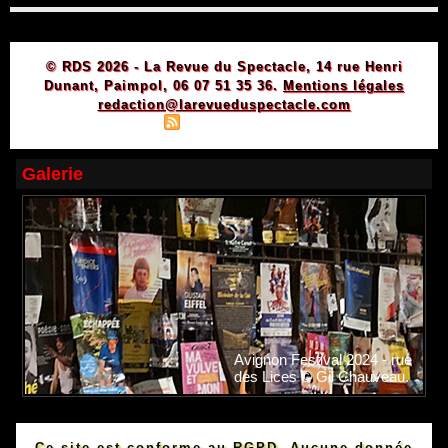
© RDS 2026 - La Revue du Spectacle, 14 rue Henri
Dunant, Paimpol, 06 07 51 35 36.
Mentions légales
redaction@larevueduspectacle.com
|
|
Plan du site
Syndication
Powered by WM
Galerie
Avignon Festival 2024 - rue
des Lices © Gil Chauveau.
Ce site est conforme au RGPD. Aucune donnée