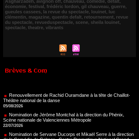
Asgharzadeh
,
avignon off
,
chauveau
,
comédie
,
defalt
,
économie
,
festival
,
frédéric lordon
,
gil chauveau
,
guerre
,
gueules cassees
,
la revue du spectacle
,
louinet
,
luc
clémentin
,
magazine
,
quentin defalt
,
retournement
,
revue
du spectacle
,
revueduspectacle
,
scene
,
sheila louinet
,
spectacle
,
theatre
,
vibrants
Brèves & Com
Renouvellement de Rachid Ouramdane à la tête de Chaillot-
Théâtre national de la danse
05/08/2026
Nomination de Jérôme Montchal à la direction du Phénix,
Scène nationale de Valenciennes Métropole
22/07/2026
Nomination de Servane Ducorps et Mikaël Serre à la direction
de la Comédie de Colmar - Centre Dramatique National Grand
Est Alsace
07/07/2026