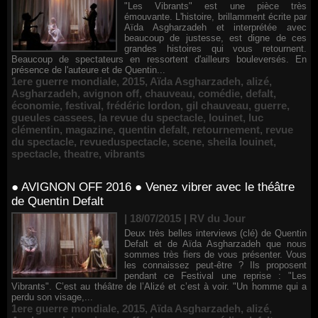
"Les Vibrants" est une pièce très
émouvante. L'histoire, brillamment écrite par
Aïda Asgharzadeh et interprétée avec
beaucoup de justesse, est digne de ces
grandes histoires qui vous retournent.
Beaucoup de spectateurs en ressortent d'ailleurs bouleversés. En
présence de l'auteure et de Quentin...
1ere guerre mondiale
,
2015
,
Aïda Asgharzadeh
,
alizé
,
Asgharzadeh
,
avignon off
,
chauveau
,
comédie
,
defalt
,
économie
,
festival
,
frédéric lordon
,
gil chauveau
,
guerre
,
gueules cassees
,
la revue du spectacle
,
louinet
,
luc
clémentin
,
magazine
,
quentin defalt
,
retournement
,
revue
du spectacle
,
revueduspectacle
,
scene
,
sheila louinet
,
spectacle
,
theatre
,
vibrants
● AVIGNON OFF 2016 ● Venez vibrer avec le théâtre
de Quentin Defalt
| 18/07/2015
|
RV du Jour
Deux très belles interviews (clé) de Quentin
Defalt et de Aïda Asgharzadeh que nous
sommes très fiers de vous présenter. Vous
les connaissez peut-être ? Ils proposent
pendant ce Festival une reprise : "Les
Vibrants". C’est au théâtre de l’Alizé et c’est à voir. "Un homme qui a
perdu son visage,...
1ere guerre mondiale
,
2015
,
Aïda Asgharzadeh
,
alizé
,