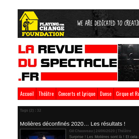
Accueil
Théâtre
Concerts et Lyrique
Danse
Cirque et R
Tags (2) : 32
Molières déconfinés 2020… Les résultats !
Gil Chauveau | 24/06/2020
|
Théâtre
Surprise ! Les Molières sont là ! Et ce