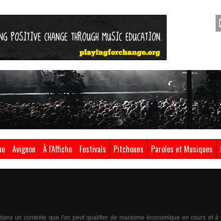
ue
Avignon
À l'Affiche
Festivals
Pitchouns
Paroles et Musiques
la dans un contexte que l'on peut qualifier de marasme économique en cours et à 