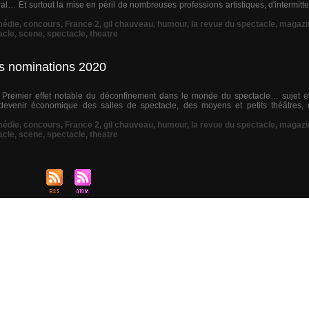
ral… Et surtout la mise en péril de nombreuses professions artistiques, d'intermit
édie
,
concours
,
France 2
,
gil chauveau
,
humour
,
la revue du spectacle
,
magazi
acle
,
scene
,
spectacle
,
theatre
es nominations 2020
r ! Premier effet notable du déconfinement dans le monde du spectacle… sujet
 devenir économique des salles de spectacle, des moyens et petits théâtres
édie
,
concours
,
France 2
,
gil chauveau
,
humour
,
la revue du spectacle
,
magazi
acle
,
scene
,
spectacle
,
theatre