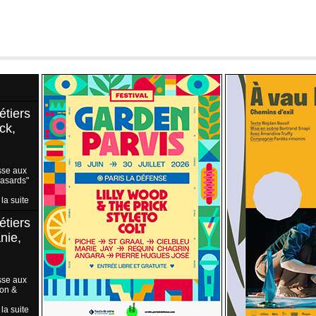
étiers
ck,
sse aux
Hasards"
 la suite
étiers
nie,
sse aux
ion &
 la suite