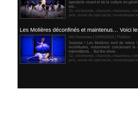
spectacle vivant et de la culture en géné
est...
32
,
cérémonie
,
chanson
,
chauveau
,
com
prix
,
revue du spectacle
,
revueduspect
Les Molières déconfinés et maintenus… Voici l
Gil Chauveau | 18/05/2020
|
Théâtre
Surprise ! Les Molières sont de retou
incertitudes, notamment concernant le
intermittents… But the show...
32
,
cérémonie
,
chanson
,
chauveau
,
com
prix
,
revue du spectacle
,
revueduspect