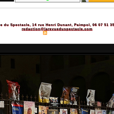
e du Spectacle, 14 rue Henri Dunant, Paimpol, 06 07 51 3
redaction@larevueduspectacle.com
Plan du site
|
Syndication
|
Powered by WM