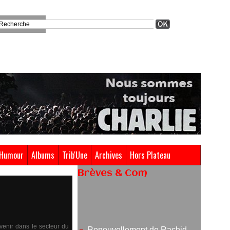
Humour
Albums
Trib'Une
Archives
Hors Plateau
Brèves & Com
Renouvellement de Rachid
Ouramdane à la tête de Chaillot-
Théâtre national de la danse
05/08/2026
venir dans le secteur du