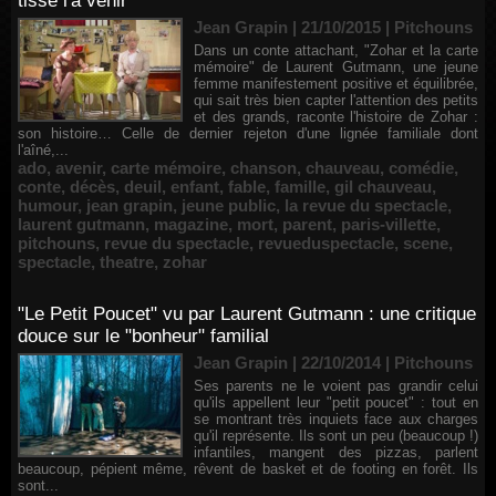
tisse l'à venir
Jean Grapin | 21/10/2015
|
Pitchouns
Dans un conte attachant, "Zohar et la carte
mémoire" de Laurent Gutmann, une jeune
femme manifestement positive et équilibrée,
qui sait très bien capter l'attention des petits
et des grands, raconte l'histoire de Zohar :
son histoire… Celle de dernier rejeton d'une lignée familiale dont
l'aîné,...
ado
,
avenir
,
carte mémoire
,
chanson
,
chauveau
,
comédie
,
conte
,
décès
,
deuil
,
enfant
,
fable
,
famille
,
gil chauveau
,
humour
,
jean grapin
,
jeune public
,
la revue du spectacle
,
laurent gutmann
,
magazine
,
mort
,
parent
,
paris-villette
,
pitchouns
,
revue du spectacle
,
revueduspectacle
,
scene
,
spectacle
,
theatre
,
zohar
"Le Petit Poucet" vu par Laurent Gutmann : une critique
douce sur le "bonheur" familial
Jean Grapin | 22/10/2014
|
Pitchouns
Ses parents ne le voient pas grandir celui
qu'ils appellent leur "petit poucet" : tout en
se montrant très inquiets face aux charges
qu'il représente. Ils sont un peu (beaucoup !)
infantiles, mangent des pizzas, parlent
beaucoup, pépient même, rêvent de basket et de footing en forêt. Ils
sont...