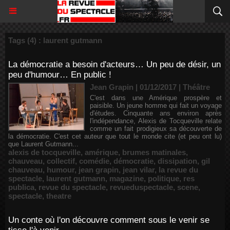
Tags (4) : laurent gutmann
La démocratie a besoin d'acteurs… Un peu de désir, un
peu d'humour… En public !
Jean Grapin | 01/12/2017
|
Théâtre
C'est dans une Amérique prospère et
paisible. Un jeune homme qui fait un voyage
d'études. Cinquante ans environ après
l'indépendance, Alexis de Tocqueville relate
comme un fait prodigieux sa découverte de
la démocratie. C'est cet auteur que tout le monde cite (et peu ont lu)
que Laurent Gutmann...
alexis de tocqueville
,
amérique
,
brumes matinales
,
chauveau
,
collectif
,
comédie
,
démocratie
,
dissipation
,
gil
chauveau
,
humour
,
jean grapin
,
jean vilar
,
la revue du
spectacle
,
laurent gutmann
,
magazine
,
politique
,
res
publica
,
revue du spectacle
,
revueduspectacle
,
scene
,
spectacle
,
theatre
Un conte où l'on découvre comment sous le venir se