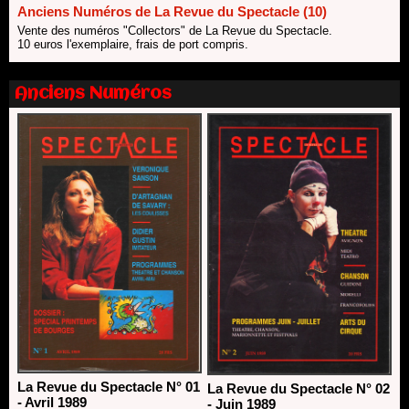
18/06/2026
Anciens Numéros de La Revue du Spectacle (10)
Vente des numéros "Collectors" de La Revue du Spectacle.
Les 10 lauréats du Fonds Grandes Formes Théâtre 2026
10 euros l'exemplaire, frais de port compris.
SACD
13/06/2026
Nomination de Nathalie Garraud et Olivier Saccomano à la
Anciens Numéros
direction du Théâtre de Gennevilliers - CDN
13/06/2026
Dispositif SACD Auteurs d'espaces : les lauréats 2026
18/03/2026
La Revue du Spectacle N° 01
La Revue du Spectacle N° 02
- Avril 1989
- Juin 1989