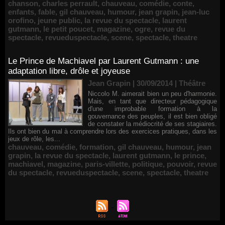
chanson
,
charles perrault
,
chauveau
,
comédie
,
conte
,
enfants
,
fable
,
gil chauveau
,
humour
,
jean grapin
,
jean-luc
orofino
,
jeune public
,
la revue du spectacle
,
laurent
gutmann
,
le petit poucet
,
magazine
,
ogre
,
revue du
spectacle
,
revueduspectacle
,
scene
,
spectacle
,
theatre
Le Prince de Machiavel par Laurent Gutmann : une
adaptation libre, drôle et joyeuse
Jean Grapin | 30/09/2014
|
Théâtre
Niccolo M. aimerait bien un peu d'harmonie.
Mais, en tant que directeur pédagogique
d'une improbable formation à la
gouvernance des peuples, il est bien obligé
de constater la médiocrité de ses stagiaires.
Ils ont bien du mal à comprendre lors des exercices pratiques, dans les
jeux de rôle, les...
chauveau
,
comédie
,
formation
,
gil chauveau
,
humour
,
jean
grapin
,
la revue du spectacle
,
laurent gutmann
,
le prince
,
machiavel
,
magazine
,
paris-villette
,
politique
,
pouvoir
,
revue
du spectacle
,
revueduspectacle
,
scene
,
spectacle
,
theatre