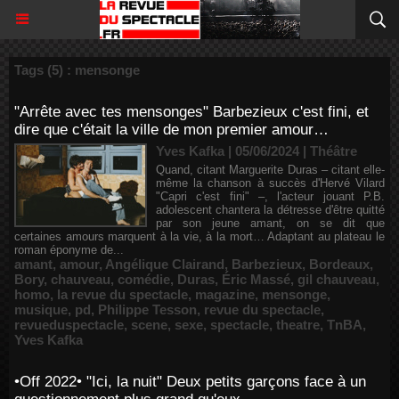
Tags (5) : mensonge
"Arrête avec tes mensonges" Barbezieux c'est fini, et
dire que c'était la ville de mon premier amour…
Yves Kafka | 05/06/2024
|
Théâtre
Quand, citant Marguerite Duras – citant elle-
même la chanson à succès d'Hervé Vilard
"Capri c'est fini" –, l'acteur jouant P.B.
adolescent chantera la détresse d'être quitté
par son jeune amant, on se dit que
certaines amours marquent à la vie, à la mort… Adaptant au plateau le
roman éponyme de...
amant
,
amour
,
Angélique Clairand
,
Barbezieux
,
Bordeaux
,
Bory
,
chauveau
,
comédie
,
Duras
,
Éric Massé
,
gil chauveau
,
homo
,
la revue du spectacle
,
magazine
,
mensonge
,
musique
,
pd
,
Philippe Tesson
,
revue du spectacle
,
revueduspectacle
,
scene
,
sexe
,
spectacle
,
theatre
,
TnBA
,
Yves Kafka
•Off 2022• "Ici, la nuit" Deux petits garçons face à un