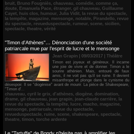
bruit
,
Bruno Fougniès
,
chauveau
,
comédie
,
comme ça
,
doute
,
Emanuela Pace
,
étranger
,
gil chauveau
,
Guillaume
Cayet
,
huis clos
,
humour
,
Julia Vidit
,
la revue du spectacle
,
la tempête
,
magazine
,
mensonge
,
notable
,
Pirandello
,
revue
du spectacle
,
revueduspectacle
,
rumeur
,
scene
,
sicilien
,
spectacle
,
theatre
,
vérité
"Timon d’Athènes"… Dénonciation d'une société
patriarcale mue par l'esprit de lucre et le mensonge
Jean Grapin | 09/03/2017
|
Théâtre
Timon est joyeux et généreux. Il incarne
une joie de vivre et de donner. Timon a le
sourire athénien. Mais, entouré de faux
amis, il ne voit pas qu'il se ruine. Il devient
misanthrope et plonge dans le cynisme du
désespoir. Il se "diogénise" avant de mourir. La pièce de Shakespeare,
"Timon d'...
chauveau
,
cyril le grix
,
d'athènes
,
diogène
,
domination
,
drame
,
gil chauveau
,
jean grapin
,
jean-claude carrière
,
la
revue du spectacle
,
la tempête
,
lucre
,
macho
,
magazine
,
mensonge
,
patriarcale
,
revue du spectacle
,
revueduspectacle
,
ruine
,
scene
,
shakespeare
,
spectacle
,
theatre
,
timon
,
torche ardente
Le "Tartuffe" de Bondy n'hésite pas à amplifier les