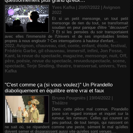
questionnement plus grand qu'eux…
Yves Kafka | 20/07/2022
|
Avignon
2022
Et si un petit mensonge, un tout petit
mensonge de rien du tout, se transformait
soudain en peur panique d'être "découvert"
? Et si les pensées du soir transportaient
avec elles l'immensité de l'Univers et de ses improbables limites
propres à nous engloutir ? Ces interrogations à hauteur d'enfant,...
2022
,
Avignon
,
chauveau
,
ciel
,
conte
,
enfant
,
étoile
,
festival
,
Frédéric Garbe
,
gil chauveau
,
immersif
,
infini
,
Jon Fosse
,
Kant
,
la revue du spectacle
,
magazine
,
mensonge
,
nuit
,
Off
,
père
,
poésie
,
revue du spectacle
,
revueduspectacle
,
scene
,
spectacle
,
Terje Sinding
,
theatre
,
transversal
,
univers
,
Yves
Kafka
"C'est comme ça (si vous voulez)" Un Pirandello
diaboliquement en équilibre entre vrai et faux
Bruno Fougniès | 19/04/2022
|
Théâtre
Dans cette pièce mal connue, Pirandello
pose son regard ironique et inquiet sur la
rumeur, les rumeurs. Celles qui courent un
peu partout, de tout temps, qui naissent on
ne sait où, se répandent comme une peste, sèment le mal qu'elles
doivent semer et disparaissent aussi vite qu'elles sont venues....