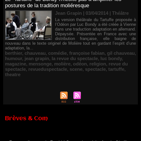
postures de la tradition moliéresque
Jean Grapin | 03/04/2014
|
Théâtre
La version théâtrale du Tartuffe proposée à
l’Odéon par Luc Bondy a été créée à Vienne
dans une traduction adaptation en allemand.
Dépaysée. Présentée en France avec une
distribution française, elle baigne de
nouveau dans le texte originel de Molière tout en gardant l’esprit d’une
adaptation, la...
berthier
,
chauveau
,
comédie
,
françoise fabian
,
gil chauveau
,
humour
,
jean grapin
,
la revue du spectacle
,
luc bondy
,
magazine
,
mensonge
,
molière
,
odéon
,
religion
,
revue du
spectacle
,
revueduspectacle
,
scene
,
spectacle
,
tartuffe
,
theatre
Brèves & Com
Renouvellement de Rachid Ouramdane à la tête de Chaillot-
Théâtre national de la danse
05/08/2026