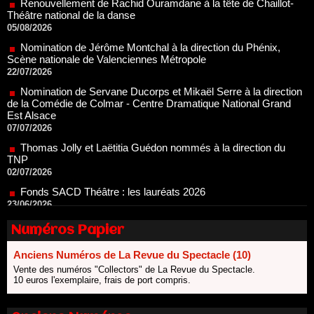
Nomination de Jérôme Montchal à la direction du Phénix,
Scène nationale de Valenciennes Métropole
22/07/2026
Nomination de Servane Ducorps et Mikaël Serre à la direction
de la Comédie de Colmar - Centre Dramatique National Grand
Est Alsace
07/07/2026
Thomas Jolly et Laëtitia Guédon nommés à la direction du
TNP
02/07/2026
Fonds SACD Théâtre : les lauréats 2026
23/06/2026
Dispositif ARTCENA Écrire pour le cirque, les lauréats 2026 !
20/06/2026
Le palmarès des prix SACD 2026
Numéros Papier
18/06/2026
Anciens Numéros de La Revue du Spectacle (10)
Les 10 lauréats du Fonds Grandes Formes Théâtre 2026
SACD
Vente des numéros "Collectors" de La Revue du Spectacle.
10 euros l'exemplaire, frais de port compris.
13/06/2026
Nomination de Nathalie Garraud et Olivier Saccomano à la
direction du Théâtre de Gennevilliers - CDN