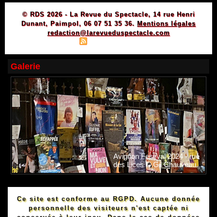
© RDS 2026 - La Revue du Spectacle, 14 rue Henri
Dunant, Paimpol, 06 07 51 35 36.
Mentions légales
redaction@larevueduspectacle.com
|
|
Plan du site
Syndication
Powered by WM
Galerie
Avignon Festival 2024 - rue
des Lices © Gil Chauveau.
Ce site est conforme au RGPD. Aucune donnée
personnelle des visiteurs n'est captée ni