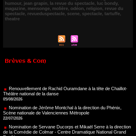
humour
,
jean grapin
,
la revue du spectacle
,
luc bondy
,
magazine
,
mensonge
,
molière
,
odéon
,
religion
,
revue du
spectacle
,
revueduspectacle
,
scene
,
spectacle
,
tartuffe
,
theatre
Brèves & Com
Renouvellement de Rachid Ouramdane à la tête de Chaillot-
Théâtre national de la danse
05/08/2026
Nomination de Jérôme Montchal à la direction du Phénix,
Scène nationale de Valenciennes Métropole
22/07/2026
Nomination de Servane Ducorps et Mikaël Serre à la direction
de la Comédie de Colmar - Centre Dramatique National Grand
Est Alsace
07/07/2026