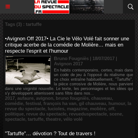
Tags (3) : tartuffe
•Avignon Off 2017• La Cie le Vélo Volé fait sonner une
critique acerbe de la comédie de Molière… mais en
respecte l'esprit et l'humour
Bruno Fougniès | 18/07/2017
|
Avignon 2017
En habits contemporains, certes, mais dans
un code de jeu à l'opposé du réalisme que
ce choix entraîne habituellement, "Tartuffe",
la pièce corrosive de Molière, nous parvient
dans une virginité nouvelle. Le texte, les personnages et les idées qui
s'y développent atterrissent sans filtre dans nos...
2017
,
aufaure
,
avignon
,
bruno fougniès
,
chauveau
,
comédie
,
festival
,
françois ha van
,
gil chauveau
,
humour
,
la
revue du spectacle
,
lucioles
,
magazine
,
molière
,
off
,
politique
,
revue du spectacle
,
revueduspectacle
,
scene
,
spectacle
,
tartuffe
,
theatre
,
vélo volé
"Tartuffe"… dévotion ? Tout de travers !