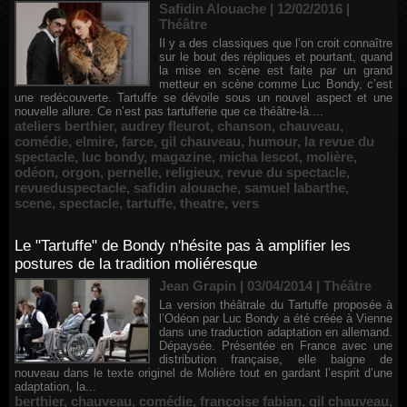
Safidin Alouache | 12/02/2016
|
Théâtre
Il y a des classiques que l’on croit connaître
sur le bout des répliques et pourtant, quand
la mise en scène est faite par un grand
metteur en scène comme Luc Bondy, c’est
une redécouverte. Tartuffe se dévoile sous un nouvel aspect et une
nouvelle allure. Ce n’est pas tartufferie que ce théâtre-là....
ateliers berthier
,
audrey fleurot
,
chanson
,
chauveau
,
comédie
,
elmire
,
farce
,
gil chauveau
,
humour
,
la revue du
spectacle
,
luc bondy
,
magazine
,
micha lescot
,
molière
,
odéon
,
orgon
,
pernelle
,
religieux
,
revue du spectacle
,
revueduspectacle
,
safidin alouache
,
samuel labarthe
,
scene
,
spectacle
,
tartuffe
,
theatre
,
vers
Le "Tartuffe" de Bondy n'hésite pas à amplifier les
postures de la tradition moliéresque
Jean Grapin | 03/04/2014
|
Théâtre
La version théâtrale du Tartuffe proposée à
l’Odéon par Luc Bondy a été créée à Vienne
dans une traduction adaptation en allemand.
Dépaysée. Présentée en France avec une
distribution française, elle baigne de
nouveau dans le texte originel de Molière tout en gardant l’esprit d’une
adaptation, la...
berthier
,
chauveau
,
comédie
,
françoise fabian
,
gil chauveau
,