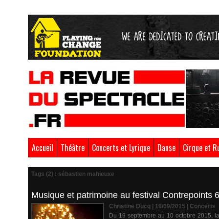
Accueil
Théâtre
Concerts et Lyrique
Danse
Cirque et R
Tags (2) : sébastien mahieuxe
Musique et patrimoine au festival Contrepoints 
Christine Ducq | 19/09/2015
|
Concerts
Du 19 septembre au 10 octobre 2015, la 