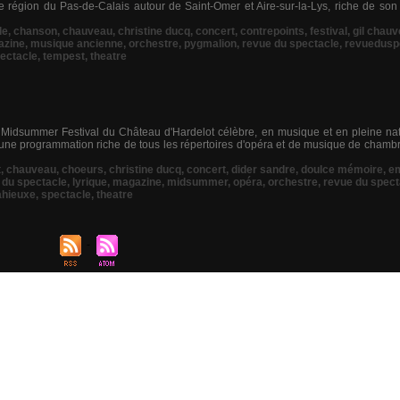
région du Pas-de-Calais autour de Saint-Omer et Aire-sur-la-Lys, riche de son 
le
,
chanson
,
chauveau
,
christine ducq
,
concert
,
contrepoints
,
festival
,
gil chau
azine
,
musique ancienne
,
orchestre
,
pygmalion
,
revue du spectacle
,
revuedusp
ectacle
,
tempest
,
theatre
 le Midsummer Festival du Château d'Hardelot célèbre, en musique et en pleine na
une programmation riche de tous les répertoires d'opéra et de musique de chambre. 
t
,
chauveau
,
choeurs
,
christine ducq
,
concert
,
dider sandre
,
doulce mémoire
,
e
 du spectacle
,
lyrique
,
magazine
,
midsummer
,
opéra
,
orchestre
,
revue du spect
ahieuxe
,
spectacle
,
theatre