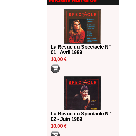
Anciens Numéros
Les 10 lauréats du Fonds
Grandes Formes Théâtre 2026
SACD
13/06/2026
Nomination de Nathalie
Garraud et Olivier Saccomano à
la direction du Théâtre de
La Revue du Spectacle N°
Gennevilliers - CDN
01 - Avril 1989
13/06/2026
10,00 €
Dispositif SACD Auteurs
d'espaces : les lauréats 2026
18/03/2026
La Revue du Spectacle N°
02 - Juin 1989
10,00 €