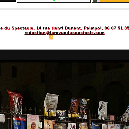
e du Spectacle, 14 rue Henri Dunant, Paimpol, 06 07 51 3
redaction@larevueduspectacle.com
Plan du site
|
Syndication
|
Powered by WM