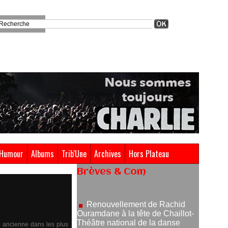
Humour
Albums
Trib'Une
Archives
Hors Plateau
Renouvellement de Rachid
Brèves & Com
Ouramdane à la tête de Chaillot-
Théâtre national de la danse
05/08/2026
Nomination de Jérôme
Montchal à la direction du Phénix,
e ancienne dans les plus