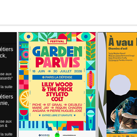
étiers
ck,
sse aux
Hasards"
 la suite
étiers
nie,
sse aux
ion &
 la suite