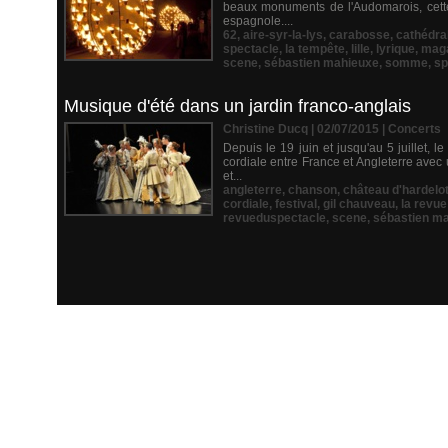
beaux monuments de l'Audomarois, cette 
espagnole....
62
,
aire-syr-la-lys
,
carabosse
,
cathédra
spectacle
,
la tempête
,
lille
,
lyrique
,
mag
scene
,
sébastien mahieuxe
,
somme
,
sp
Musique d'été dans un jardin franco-anglais
Christine Ducq | 02/07/2015
|
Concerts
Depuis le 19 juin et jusqu'au 5 juillet,
cordiale entre France et Angleterre avec 
et...
angleterre
,
chanson
,
château d'hardelo
cordiale
,
festival
,
gil chauveau
,
la revue
revueduspectacle
,
scene
,
sébastien m