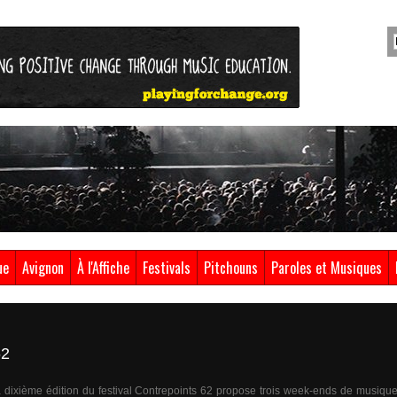
ue
Avignon
À l'Affiche
Festivals
Pitchouns
Paroles et Musiques
62
dixième édition du festival Contrepoints 62 propose trois week-ends de musiqu