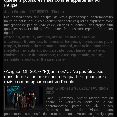
quartiers populaires mais comme appartenant au
Peuple
Jean Grapin | 15/10/2017
|
Théâtre
Les comédiennes ont sculpté de vrais personnages contemporains
hauts en couleur qu'elles évoquent sans fard et qu'elles expriment avec
une grande de joie de vivre et ce, en dépit du contenu des propos d'un
quotidien souvent difficile. Ces jeunes femmes sont typées, à certains
égards...
africains
,
afrique
,
antilles
,
arabe
,
banlieue
,
caraïbe
,
chauveau
,
f(l)ammes
,
féminisme
,
femme
,
gil chauveau
,
jean
grapin
,
la revue du spectacle
,
madani
,
magazine
,
maghreb
,
métallos
,
musulman
,
noir
,
peuple
,
populaires
,
quartiers
,
racisme
,
revue du spectacle
,
revueduspectacle
,
scene
,
sensible
,
spectacle
,
theatre
,
zone
•Avignon Off 2017• "F(l)ammes"… Ne pas être pas
considérées comme issues des quartiers populaires
mais comme appartenant au Peuple
Jean Grapin | 27/07/2017
|
Avignon
2017
Dans "F(l)ammes", Ahmed Madani met en
scène les véridiques récits de la vie
contemporaine portés par dix jeunes
femmes, fruits de l'Histoire des
peuplements successifs du territoire français. Autant de témoignages