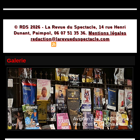
© RDS 2026 - La Revue du Spectacle, 14 rue Henri
Dunant, Paimpol, 06 07 51 35 36.
Mentions légales
redaction@larevueduspectacle.com
|
|
Plan du site
Syndication
Powered by WM
Galerie
Avignon Festival 2024 - rue
des Lices © Gil Chauveau.