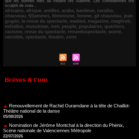
que les bonnes fées du théâtre ont sublimé. Les comédiennes ont
sculpté de vrais...
africains
,
afrique
,
antilles
,
arabe
,
banlieue
,
caraïbe
,
chauveau
,
f(l)ammes
,
féminisme
,
femme
,
gil chauveau
,
jean
grapin
,
la revue du spectacle
,
madani
,
magazine
,
maghreb
,
métallos
,
musulman
,
noir
,
peuple
,
populaires
,
quartiers
,
racisme
,
revue du spectacle
,
revueduspectacle
,
scene
,
sensible
,
spectacle
,
theatre
,
zone
Brèves & Com
Renouvellement de Rachid Ouramdane à la tête de Chaillot-
Théâtre national de la danse
05/08/2026
Nomination de Jérôme Montchal à la direction du Phénix,
Scène nationale de Valenciennes Métropole
22/07/2026
Nomination de Servane Ducorps et Mikaël Serre à la direction
de la Comédie de Colmar - Centre Dramatique National Grand