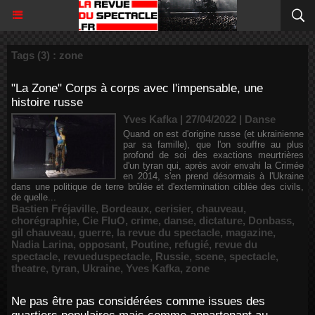
Tags (3) : zone
"La Zone" Corps à corps avec l'impensable, une
histoire russe
Yves Kafka | 27/04/2022
|
Danse
Quand on est d'origine russe (et ukrainienne
par sa famille), que l'on souffre au plus
profond de soi des exactions meurtrières
d'un tyran qui, après avoir envahi la Crimée
en 2014, s'en prend désormais à l'Ukraine
dans une politique de terre brûlée et d'extermination ciblée des civils,
de quelle...
Bastien Fréjaville
,
Bordeaux
,
cerisier
,
chauveau
,
chorégraphie
,
Cie FluO
,
crime
,
danse
,
dictature
,
Donbass
,
gil chauveau
,
guerre
,
la revue du spectacle
,
magazine
,
Nadia Larina
,
opposant
,
Poutine
,
refugié
,
revue du
spectacle
,
revueduspectacle
,
Russie
,
scene
,
spectacle
,
theatre
,
tyran
,
Ukraine
,
Yves Kafka
,
zone
Ne pas être pas considérées comme issues des