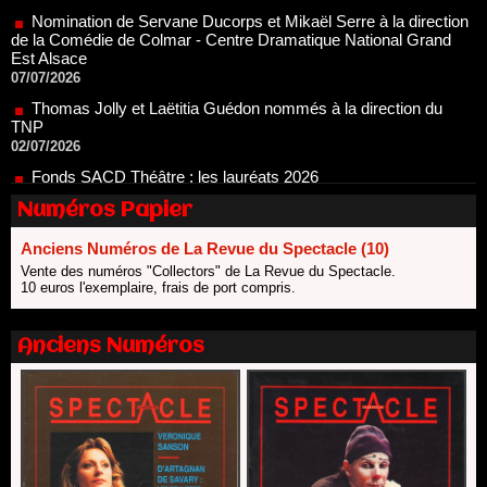
Est Alsace
07/07/2026
Thomas Jolly et Laëtitia Guédon nommés à la direction du
TNP
02/07/2026
Fonds SACD Théâtre : les lauréats 2026
23/06/2026
Dispositif ARTCENA Écrire pour le cirque, les lauréats 2026 !
20/06/2026
Numéros Papier
Le palmarès des prix SACD 2026
Anciens Numéros de La Revue du Spectacle (10)
18/06/2026
Vente des numéros "Collectors" de La Revue du Spectacle.
Les 10 lauréats du Fonds Grandes Formes Théâtre 2026
10 euros l'exemplaire, frais de port compris.
SACD
13/06/2026
Anciens Numéros
Nomination de Nathalie Garraud et Olivier Saccomano à la
direction du Théâtre de Gennevilliers - CDN
13/06/2026
Dispositif SACD Auteurs d'espaces : les lauréats 2026
18/03/2026