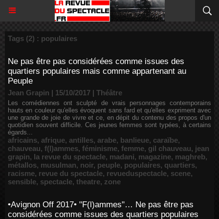
Tags (2) : populaires
Ne pas être pas considérées comme issues des
quartiers populaires mais comme appartenant au
Peuple
Jean Grapin | 15/10/2017
|
Théâtre
Les comédiennes ont sculpté de vrais personnages contemporains
hauts en couleur qu'elles évoquent sans fard et qu'elles expriment avec
une grande de joie de vivre et ce, en dépit du contenu des propos d'un
quotidien souvent difficile. Ces jeunes femmes sont typées, à certains
égards...
africains
,
afrique
,
antilles
,
arabe
,
banlieue
,
caraïbe
,
chauveau
,
f(l)ammes
,
féminisme
,
femme
,
gil chauveau
,
jean
grapin
,
la revue du spectacle
,
madani
,
magazine
,
maghreb
,
métallos
,
musulman
,
noir
,
peuple
,
populaires
,
quartiers
,
racisme
,
revue du spectacle
,
revueduspectacle
,
scene
,
sensible
,
spectacle
,
theatre
,
zone
•Avignon Off 2017• "F(l)ammes"… Ne pas être pas
considérées comme issues des quartiers populaires