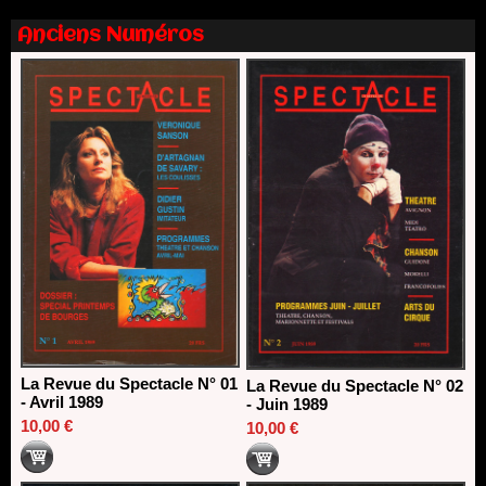
13/06/2026
Anciens Numéros
Nomination de Nathalie Garraud et Olivier Saccomano à la
direction du Théâtre de Gennevilliers - CDN
13/06/2026
Dispositif SACD Auteurs d'espaces : les lauréats 2026
18/03/2026
La Revue du Spectacle N° 01
La Revue du Spectacle N° 02
- Avril 1989
- Juin 1989
10,00 €
10,00 €