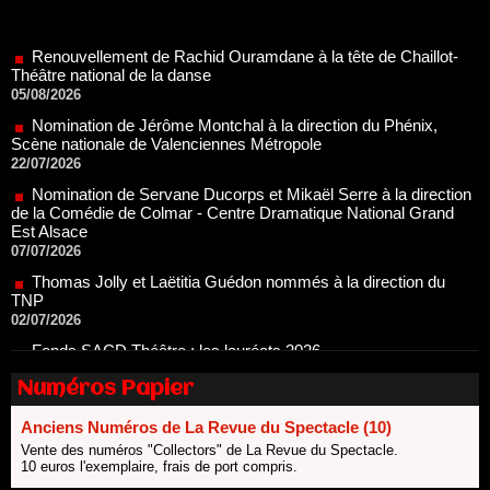
Renouvellement de Rachid Ouramdane à la tête de Chaillot-
Théâtre national de la danse
05/08/2026
Nomination de Jérôme Montchal à la direction du Phénix,
Scène nationale de Valenciennes Métropole
22/07/2026
Nomination de Servane Ducorps et Mikaël Serre à la direction
de la Comédie de Colmar - Centre Dramatique National Grand
Est Alsace
07/07/2026
Thomas Jolly et Laëtitia Guédon nommés à la direction du
TNP
02/07/2026
Fonds SACD Théâtre : les lauréats 2026
23/06/2026
Dispositif ARTCENA Écrire pour le cirque, les lauréats 2026 !
20/06/2026
Numéros Papier
Le palmarès des prix SACD 2026
Anciens Numéros de La Revue du Spectacle (10)
18/06/2026
Vente des numéros "Collectors" de La Revue du Spectacle.
Les 10 lauréats du Fonds Grandes Formes Théâtre 2026
10 euros l'exemplaire, frais de port compris.
SACD