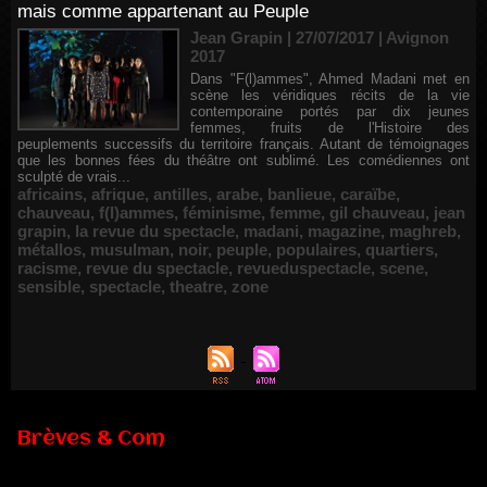
mais comme appartenant au Peuple
Jean Grapin | 27/07/2017
|
Avignon
2017
Dans "F(l)ammes", Ahmed Madani met en
scène les véridiques récits de la vie
contemporaine portés par dix jeunes
femmes, fruits de l'Histoire des
peuplements successifs du territoire français. Autant de témoignages
que les bonnes fées du théâtre ont sublimé. Les comédiennes ont
sculpté de vrais...
africains
,
afrique
,
antilles
,
arabe
,
banlieue
,
caraïbe
,
chauveau
,
f(l)ammes
,
féminisme
,
femme
,
gil chauveau
,
jean
grapin
,
la revue du spectacle
,
madani
,
magazine
,
maghreb
,
métallos
,
musulman
,
noir
,
peuple
,
populaires
,
quartiers
,
racisme
,
revue du spectacle
,
revueduspectacle
,
scene
,
sensible
,
spectacle
,
theatre
,
zone
Brèves & Com