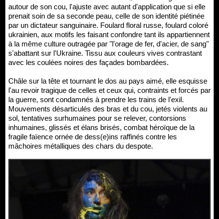
autour de son cou, l'ajuste avec autant d'application que si elle
prenait soin de sa seconde peau, celle de son identité piétinée
par un dictateur sanguinaire. Foulard floral russe, foulard coloré
ukrainien, aux motifs les faisant confondre tant ils appartiennent
à la même culture outragée par "l'orage de fer, d'acier, de sang"
s'abattant sur l'Ukraine. Tissu aux couleurs vives contrastant
avec les coulées noires des façades bombardées.
Châle sur la tête et tournant le dos au pays aimé, elle esquisse
l'au revoir tragique de celles et ceux qui, contraints et forcés par
la guerre, sont condamnés à prendre les trains de l'exil.
Mouvements désarticulés des bras et du cou, jetés violents au
sol, tentatives surhumaines pour se relever, contorsions
inhumaines, glissés et élans brisés, combat héroïque de la
fragile faïence ornée de dess(e)ins raffinés contre les
mâchoires métalliques des chars du despote.