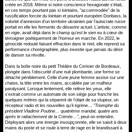
créée en 2018. Même si notre conscience hexagonale s'était,
en ces temps pourtant pas si lointains, "accommodée" de la
russification forcée du lointain et pourtant européen Donbass, la
volonté d'annexion d'un territoire ukrainien par l'autocrate russe
portait en elle les ferments du désastre actuel. L'artiste, comme
en vigie, avait déjà dans le champ qu'est le sien eu à cœur de
témoigner poétiquement de l'horreur en marche. En 2022, le
génocide redouté faisant effraction dans le réel, elle reprend sa
performance chorégraphiée, plus investie que jamais du désir
de danser sa révolte.
Dans la boîte noire du petit Théâtre du Cerisier de Bordeaux,
plongée dans l'obscurité d'une nuit plombante, une forme se
détache péniblement. Celle d'une jeune femme assise sur une
chaise, la tête entre les mains, accablée par un malheur
paralysant. Lorsque lentement, elle relève les yeux, elle
s'extrait comme un automate de son siège pour franchir les
quelques mètres qui la séparent de l'objet de sa stupeur, un
récepteur radio et les nouvelles qu'il égrène…
"Triomphe du
président Vladimir Poutine… quatrième mandat, quatre ans
après le rattachement de la Crimée…"
, peut-on entendre.
Déployant alors une énergie insoupçonnée, elle se saisit à deux
mains du poste et se roule à terre de rage en le brandissant à