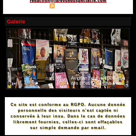
redaction@larevueduspectacle.com
|
|
Plan du site
Syndication
Powered by WM
Galerie
Avignon Festival 2024 - rue
des Lices © Gil Chauveau.
Ce site est conforme au RGPD. Aucune donnée
personnelle des visiteurs n'est captée ni
conservée à leur insu. Dans le cas de données
librement fournies, celles-ci sont effaçables
sur simple demande par email.