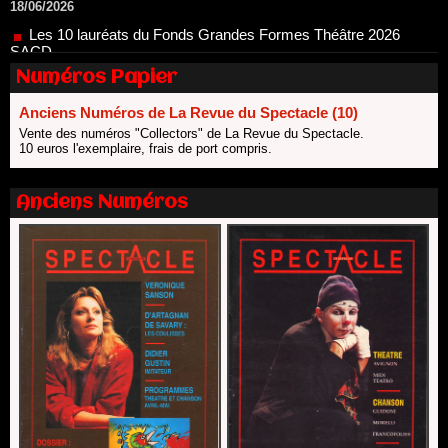
Nomination de Nathalie Garraud et Olivier Saccomano à la
direction du Théâtre de Gennevilliers - CDN
13/06/2026
Numéros Papier
Dispositif SACD Auteurs d'espaces : les lauréats 2026
18/03/2026
Anciens Numéros de La Revue du Spectacle (10)
Vente des numéros "Collectors" de La Revue du Spectacle.
10 euros l'exemplaire, frais de port compris.
Anciens Numéros