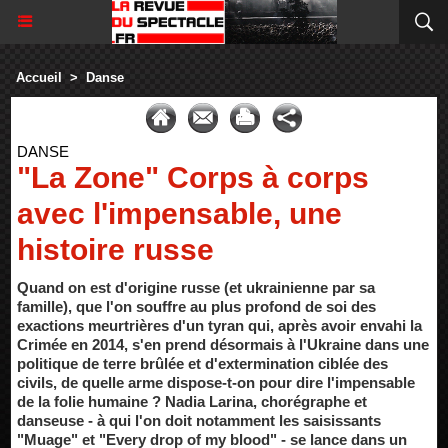
Accueil
>
Danse
DANSE
"La Zone" Corps à corps
avec l'impensable, une
histoire russe
Quand on est d'origine russe (et ukrainienne par sa
famille), que l'on souffre au plus profond de soi des
exactions meurtrières d'un tyran qui, après avoir envahi la
Crimée en 2014, s'en prend désormais à l'Ukraine dans une
politique de terre brûlée et d'extermination ciblée des
civils, de quelle arme dispose-t-on pour dire l'impensable
de la folie humaine ? Nadia Larina, chorégraphe et
danseuse - à qui l'on doit notamment les saisissants
"Muage" et "Every drop of my blood" - se lance dans un