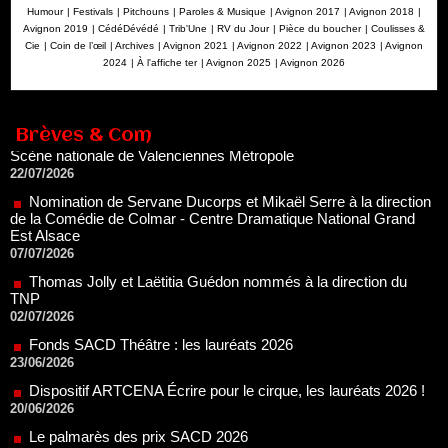
Théâtre national de la danse
Humour
|
Festivals
|
Pitchouns
|
Paroles & Musique
|
Avignon 2017
|
Avignon 2018
|
05/08/2026
Avignon 2019
|
CédéDévédé
|
Trib'Une
|
RV du Jour
|
Pièce du boucher
|
Coulisses &
Cie
|
Coin de l’œil
|
Archives
|
Avignon 2021
|
Avignon 2022
|
Avignon 2023
|
Avignon
Nomination de Jérôme Montchal à la direction du Phénix,
2024
|
À l'affiche ter
|
Avignon 2025
|
Avignon 2026
Scène nationale de Valenciennes Métropole
22/07/2026
Nomination de Servane Ducorps et Mikaël Serre à la direction
de la Comédie de Colmar - Centre Dramatique National Grand
Brèves & Com
Est Alsace
07/07/2026
Thomas Jolly et Laëtitia Guédon nommés à la direction du
TNP
02/07/2026
Fonds SACD Théâtre : les lauréats 2026
23/06/2026
Dispositif ARTCENA Écrire pour le cirque, les lauréats 2026 !
20/06/2026
Le palmarès des prix SACD 2026
18/06/2026
Les 10 lauréats du Fonds Grandes Formes Théâtre 2026
SACD
13/06/2026