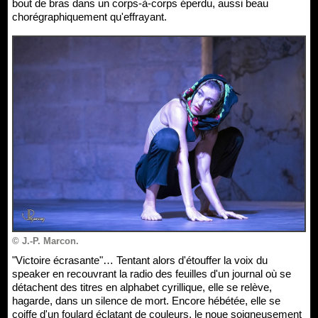
bout de bras dans un corps-à-corps éperdu, aussi beau
chorégraphiquement qu'effrayant.
© J.-P. Marcon.
"Victoire écrasante"… Tentant alors d'étouffer la voix du
speaker en recouvrant la radio des feuilles d'un journal où se
détachent des titres en alphabet cyrillique, elle se relève,
hagarde, dans un silence de mort. Encore hébétée, elle se
coiffe d'un foulard éclatant de couleurs, le noue soigneusement