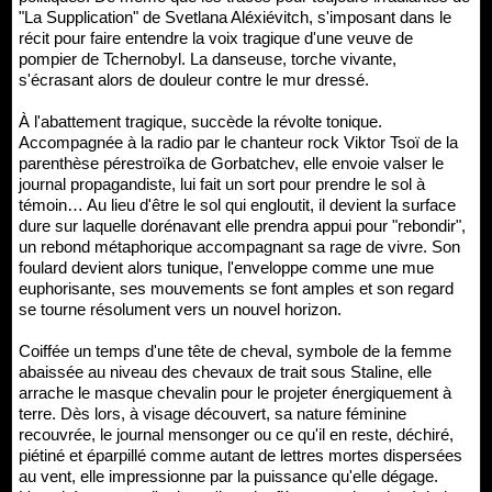
"La Supplication" de Svetlana Aléxiévitch, s'imposant dans le
récit pour faire entendre la voix tragique d'une veuve de
pompier de Tchernobyl. La danseuse, torche vivante,
s'écrasant alors de douleur contre le mur dressé.
À l'abattement tragique, succède la révolte tonique.
Accompagnée à la radio par le chanteur rock Viktor Tsoï de la
parenthèse pérestroïka de Gorbatchev, elle envoie valser le
journal propagandiste, lui fait un sort pour prendre le sol à
témoin… Au lieu d'être le sol qui engloutit, il devient la surface
dure sur laquelle dorénavant elle prendra appui pour "rebondir",
un rebond métaphorique accompagnant sa rage de vivre. Son
foulard devient alors tunique, l'enveloppe comme une mue
euphorisante, ses mouvements se font amples et son regard
se tourne résolument vers un nouvel horizon.
Coiffée un temps d'une tête de cheval, symbole de la femme
abaissée au niveau des chevaux de trait sous Staline, elle
arrache le masque chevalin pour le projeter énergiquement à
terre. Dès lors, à visage découvert, sa nature féminine
recouvrée, le journal mensonger ou ce qu'il en reste, déchiré,
piétiné et éparpillé comme autant de lettres mortes dispersées
au vent, elle impressionne par la puissance qu'elle dégage.