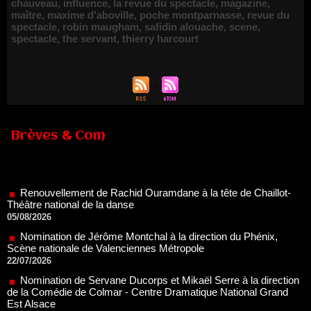
chauveau
,
influence
,
la revue du spectacle
,
magazine
,
maître
,
maxime d'aboville
,
poche montparnasse
,
revue du
spectacle
,
robin maugham
,
safidin alouache
,
scene
,
spectacle
,
the servant
,
thierry harcourt
Brèves & Com
Renouvellement de Rachid Ouramdane à la tête de Chaillot-
Théâtre national de la danse
05/08/2026
Nomination de Jérôme Montchal à la direction du Phénix,
Scène nationale de Valenciennes Métropole
22/07/2026
Nomination de Servane Ducorps et Mikaël Serre à la direction
de la Comédie de Colmar - Centre Dramatique National Grand
Est Alsace
07/07/2026
Thomas Jolly et Laëtitia Guédon nommés à la direction du