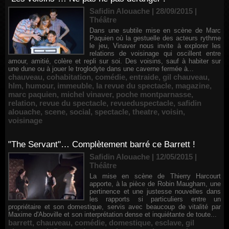
Safidin Alouache | 28/09/2015
|
Théâtre
Dans une subtile mise en scène de Marc
Paquien où la gestuelle des acteurs rythme
le jeu, Vinaver nous invite à explorer les
relations de voisinage qui oscillent entre
amour, amitié, colère et repli sur soi. Des voisins, sauf à habiter sur
une dune ou à jouer le troglodyte dans une caverne fermée à...
chauveau
,
cohabitation
,
comédie
,
entraide
,
gil chauveau
,
hlm
,
humour
,
immeuble
,
la revue du spectacle
,
magazine
,
marc paquien
,
michel vinaver
,
poche montparnasse
,
relation
,
revue du spectacle
,
revueduspectacle
,
safidin
alouache
,
scene
,
social
,
spectacle
,
theatre
,
voisin
,
voisinage
"The Servant"… Complètement barré ce Barrett !
Safidin Alouache | 12/05/2015
|
Théâtre
La mise en scène de Thierry Harcourt
apporte, à la pièce de Robin Maugham, une
pertinence et une justesse nouvelles dans
les rapports si particuliers entre un
propriétaire et son domestique, servis avec beaucoup de vitalité par
Maxime d'Aboville et son interprétation dense et inquiétante de toute...
barrett
,
chauveau
,
comédie
,
domestique
,
esclave
,
gil