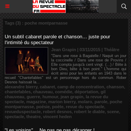
Tags (3) : poche montparnasse
Un subtil cabaret parole et chanson… juste pour
l'intimité du spectateur
Jean Grapin | 03/11/2015
|
Théâtre
"Dans une rose à Bagatelle / Naquit un jour
la coccinelle / Dans une rose de Provins /
Elle compta jusqu'à cent vingt. (…) / Bête à
bon Dieu, bête à bon point." L'homme qui
écrit ainsi pour les enfants en 1943 dans le
recueil "Chantefables" est un personnage hors du commun. Rober
Desnos haïssait la...
alexandre bierry
,
cabaret
,
camp de concentration
,
chanson
,
chantefables
,
chauveau
,
comédie
,
déportation
,
gil
chauveau
,
guerre
,
humour
,
jean grapin
,
la revue du
spectacle
,
magazine
,
marion bierry
,
molaro
,
parole
,
poche
montparnasse
,
poésie
,
poète
,
revue du spectacle
,
revueduspectacle
,
robert desnos
,
robert le diable
,
scene
,
spectacle
,
theatre
,
vincent heden
"Les voisins"… Ne pas ne pas déranger !