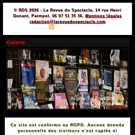
© RDS 2026 - La Revue du Spectacle, 14 rue Henri
Dunant, Paimpol, 06 07 51 35 36.
Mentions légales
redaction@larevueduspectacle.com
|
|
Plan du site
Syndication
Powered by WM
Galerie
Avignon Festival 2024 - rue
des Lices © Gil Chauveau.
Ce site est conforme au RGPD. Aucune donnée
personnelle des visiteurs n'est captée ni