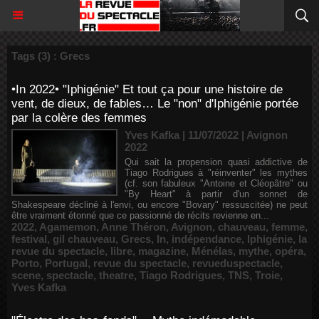
Tags (3) : Grecs
•In 2022• "Iphigénie" Et tout ça pour une histoire de
vent, de dieux, de fables… Le "non" d'Iphigénie portée
par la colère des femmes
Yves Kafka | 11/07/2022
|
Avignon
2022
Qui sait la propension quasi addictive de
Tiago Rodrigues à "réinventer" les mythes
(cf. son fabuleux "Antoine et Cléopâtre" ou
"By Heart" à partir d'un sonnet de
Shakespeare décliné à l'envi, ou encore "Bovary" ressuscitée) ne peut
être vraiment étonné que ce passionné de récits revienne en...
2022
,
Agamemon
,
Anne Théron
,
Avignon
,
chauveau
,
femme
,
festival
,
gil chauveau
,
Grecs
,
In
,
indépendance
,
Iphigénie
,
la
revue du spectacle
,
libre
,
magazine
,
Ménélas
,
mythe
,
opéra
,
Porto
,
Portugal
,
revue du spectacle
,
revueduspectacle
,
scene
,
spectacle
,
theatre
,
Tiago Rodrigues
,
TNS
,
Troie
,
Yves Kafka