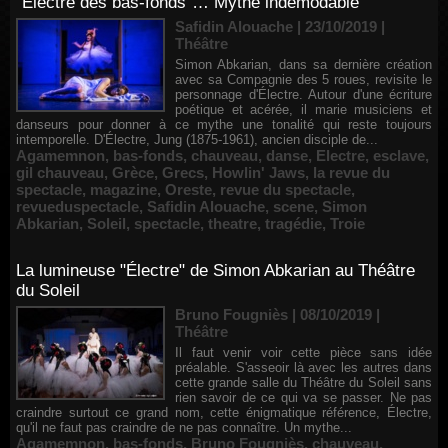
"Électre des bas-fonds"… Mythe indémodable
Safidin Alouache | 23/10/2019
|
Théâtre
Simon Abkarian, dans sa dernière création
avec sa Compagnie des 5 roues, revisite le
personnage d'Électre. Autour d'une écriture
poétique et acérée, il marie musiciens et
danseurs pour donner à ce mythe une tonalité qui reste toujours
intemporelle. D'Électre, Jung (1875-1961), ancien disciple de...
Agamemnon
,
bas-fonds
,
chauveau
,
danse
,
Electre
,
esclave
,
gil chauveau
,
Grèce
,
Grecs
,
Howlin' Jaws
,
la revue du
spectacle
,
magazine
,
Oreste
,
revue du spectacle
,
revueduspectacle
,
Safidin Alouache
,
scene
,
Simon
Abkarian
,
Soleil
,
spectacle
,
theatre
,
tragédie
,
Troie
La lumineuse "Électre" de Simon Abkarian au Théâtre
du Soleil
Bruno Fougniès | 08/10/2019
|
Théâtre
Il faut venir voir cette pièce sans idée
préalable. S'asseoir là avec les autres dans
cette grande salle du Théâtre du Soleil sans
rien savoir de ce qui va se passer. Ne pas
craindre surtout ce grand nom, cette énigmatique référence, Électre,
qu'il ne faut pas craindre de ne pas connaître. Un mythe...
Agamemnon
,
bas-fonds
,
Bruno Fougniès
,
chauveau
,