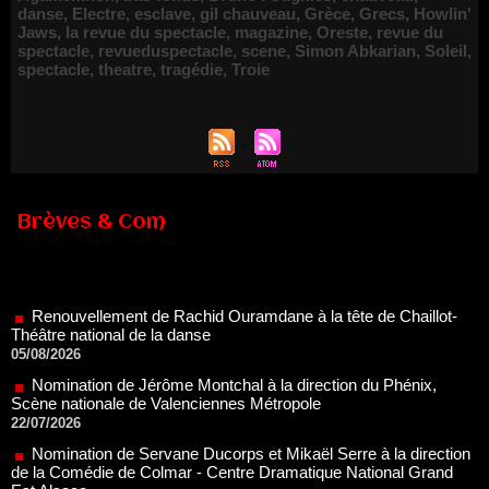
danse
,
Electre
,
esclave
,
gil chauveau
,
Grèce
,
Grecs
,
Howlin'
Jaws
,
la revue du spectacle
,
magazine
,
Oreste
,
revue du
spectacle
,
revueduspectacle
,
scene
,
Simon Abkarian
,
Soleil
,
spectacle
,
theatre
,
tragédie
,
Troie
Brèves & Com
Renouvellement de Rachid Ouramdane à la tête de Chaillot-
Théâtre national de la danse
05/08/2026
Nomination de Jérôme Montchal à la direction du Phénix,
Scène nationale de Valenciennes Métropole
22/07/2026
Nomination de Servane Ducorps et Mikaël Serre à la direction
de la Comédie de Colmar - Centre Dramatique National Grand
Est Alsace
07/07/2026