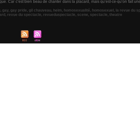
que. Car c’est bien beau de chanter dans la placard, mais qu’est-ce-qu’on fait une 
u
,
gay
,
gay pride
,
gil chauveau
,
heim
,
homosexualité
,
homosexuel
,
la revue du s
ard
,
revue du spectacle
,
revueduspectacle
,
scene
,
spectacle
,
theatre