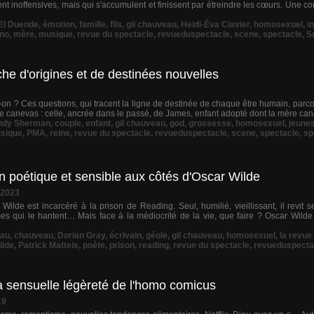
ent inoffensives, mais qui s'accumulent et finissent par étreindre les cœurs. Une
El Duende
,
émotion
,
famille
,
fils
,
gil chauveau
,
Heidi-Éva Clavier
,
homosexuel
,
i
ino
,
mère
,
musique
,
revue du spectacle
,
revueduspectacle
,
scene
,
spectacle
,
S
he d'origines et de destinées nouvelles
-t-on ? Ces questions, qui tracent la ligne de destinée de chaque être humain, parco
 le canevas : celle, ancrée dans le passé, de James, enfant adopté dont la mère can
ndy Sherman
,
couple
,
enfant
,
gil chauveau
,
god
,
grossesse
,
homosexuel
,
jeune
sique
,
PMA
,
reine
,
revue du spectacle
,
revueduspectacle
,
scene
,
spectacle
,
sp
n poétique et sensible aux côtés d'Oscar Wilde
 2023
ilde est incarcéré à la prison de Reading. Seul, humilié, vieillissant, il revit 
s qui le hantent… Mais face à la médiocrité de la vie, que faire ? Oscar Wilde
au
,
chauveau
,
Dorian Gray
,
écrivain
,
géole
,
gil chauveau
,
homosexuel
,
la revue
ilde
,
Patrick Matteis
,
poète
,
prison
,
reading
,
revue du spectacle
,
revueduspecta
 sensuelle légèreté de l'homo comicus
19