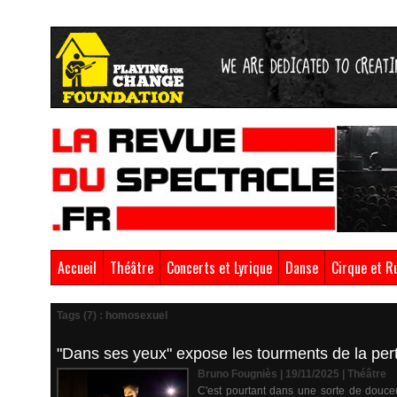
Accueil
Théâtre
Concerts et Lyrique
Danse
Cirque et R
Tags (7) : homosexuel
"Dans ses yeux" expose les tourments de la perte
Bruno Fougniès | 19/11/2025
|
Théâtre
C'est pourtant dans une sorte de douce