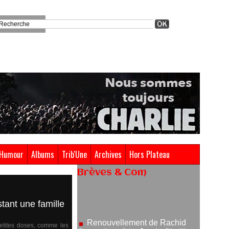
Humour
Albums
Trib'Une
Archives
Hors Plateau
Brèves & Com
Renouvellement de Rachid
Ouramdane à la tête de Chaillot-
tant une famille
Théâtre national de la danse
05/08/2026
petites doses, comme les