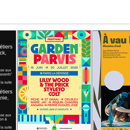
étiers
ck,
sse aux
Hasards"
 la suite
étiers
nie,
sse aux
ion &
 la suite