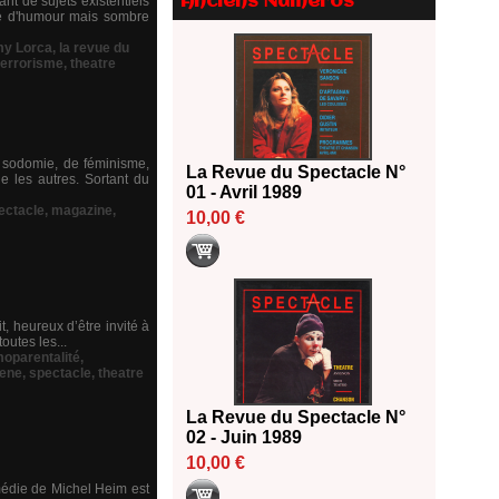
Anciens Numéros
t de sujets existentiels
2026
ré d'humour mais sombre
18/06/2026
my Lorca
,
la revue du
terrorisme
,
theatre
Les 10 lauréats du Fonds
Grandes Formes Théâtre 2026
SACD
13/06/2026
Nomination de Nathalie
e sodomie, de féminisme,
La Revue du Spectacle N°
e les autres. Sortant du
Garraud et Olivier Saccomano à
01 - Avril 1989
la direction du Théâtre de
ectacle
,
magazine
,
10,00 €
Gennevilliers - CDN
13/06/2026
Dispositif SACD Auteurs
d'espaces : les lauréats 2026
18/03/2026
t, heureux d’être invité à
outes les...
oparentalité
,
ene
,
spectacle
,
theatre
La Revue du Spectacle N°
02 - Juin 1989
10,00 €
médie de Michel Heim est