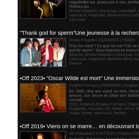
vaguelettes qui, prises une à une, sembl
chaînes qui...
Bruno Fougniès
,
chauveau
,
culpabilité
,
spectacle
,
magazine
,
Marie-Pierre Catt
viol
,
yeux
"Thank god for sperm"Une jeunesse à la recherc
Bruno Fougniès | 11/04/2024
|
Théâtre
D'où l'on vient ? Ce que l'on est ? Où va
god for sperm". Deux histoires en tissent
blanche
,
Bruno Fougniès
,
chauveau
,
Ci
spectacle
,
magazine
,
Mathilde Wind
,
mu
theatre
•Off 2023• "Oscar Wilde est mort" Une immersio
Brigitte Corrigou | 06/06/2023
|
Avignon
En 1896, cinq ans avant sa mort, Oscar W
amours, son œuvre et côtoie des fantôme
connaît...
2023
,
Avignon
,
Brigitte Corrigou
,
Chape
magazine
,
musique
,
off
,
Oldan
,
Oscar W
rouge
,
scene
,
spectacle
,
theatre
•Off 2019• Viens on se marre… en découvrant la
Gil Chauveau | 17/07/2019
|
Avignon 20