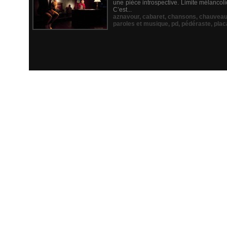
une pièce introspective. Limite mélancoli
C’est...
aznavour
,
cabaret
,
chansons
,
chauvea
paroles et musique
,
pd
,
pédéraste
,
plac