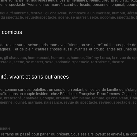
me, romantisme, nouvelles tendances alimentaires, Netflix, Dieu avec un s… Autan
me spectacle "Viens, on se marre", stand-up lucide, personnel, original, bour
ique
,
féminisme
,
festival
,
gil chauveau
,
homosexuel
,
humoriste
,
humour
,
Jéré
 du spectacle
,
revueduspectacle
,
scene
,
se marrer
,
sexe
,
sodomie
,
spectacle
,
o comicus
 de retour sur la scène parisienne avec "Viens, on se marre" où il nous parle d
ues… et de plein d'autres choses aussi vivantes et croustillantes les unes qu
me
,
gil chauveau
,
homosexuel
,
humoriste
,
humour
,
Jérémy Lorca
,
la revue du sp
ctacle
,
scene
,
se marrer
,
sexe
,
sodomie
,
spectacle
,
terrorisme
,
theatre
ité, vivant et sans outrances
ser comme sur des roulettes : un couple, un enfant, un cercle de famille qui s’élargi
a naître dans un couple lesbien : chez Béatrice et Françoise. Deux femmes. Objet de t
se
,
bretesché
,
chauveau
,
couple
,
drouelle
,
féminisme
,
femme
,
gil chauveau
,
Hom
biennne
,
louinet
,
mariage
,
naissance
,
revue du spectacle
,
revueduspectacle
,
sc
usique
efrains du passé pour parler du présent. Sous ses airs joyeux et enlevés, la co