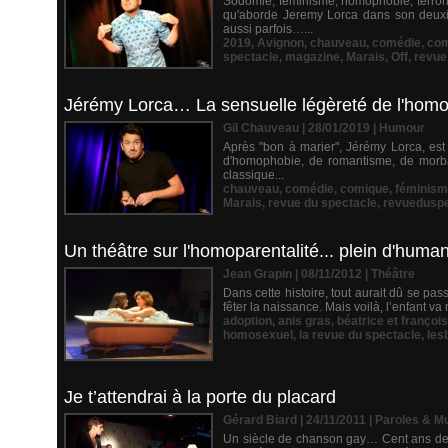
Sodomie, féminisme, homophobie, terroris
qu'aborde Jeremy Lorca dans son deuxiè
aussi parfois…...
2019
,
Avignon
,
chauveau
,
comédie
,
com
spectacle
,
magazine
,
Marais
,
Off
,
revue
Jérémy Lorca… La sensuelle légèreté de l'hom
Gil Chauveau | 28/01/2019
|
Humour
Après "bon à marier", Jérémy Lorca, est
d'homophobie, de romantisme, de morbaq
classique...
chauveau
,
comédie
,
comique
,
féminis
Marais
,
revue du spectacle
,
revueduspe
Un théâtre sur l'homoparentalité... plein d'human
Jean Grapin | 08/11/2012
|
Théâtre
Dans cette histoire, tout aurait dû se pas
fêter la naissance. Mais voilà, l’enfant v
adoption
,
anis gras
,
béatrice et françoi
homosexuel
,
la revue du spectacle
,
les
Je t’attendrai à la porte du placard
Gérard Biard | 24/11/2011
|
Paroles & M
Un siècle de chanson gay… Cent ans de r