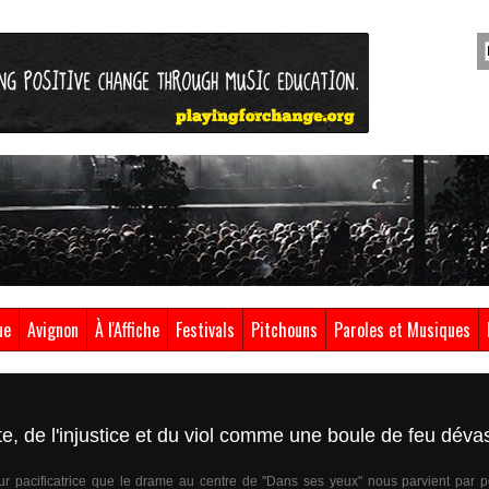
ue
Avignon
À l'Affiche
Festivals
Pitchouns
Paroles et Musiques
, de l'injustice et du viol comme une boule de feu dévas
ur pacificatrice que le drame au centre de "Dans ses yeux" nous parvient par 