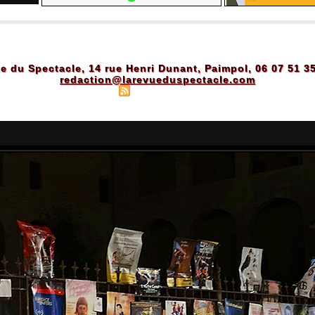
e du Spectacle, 14 rue Henri Dunant, Paimpol, 06 07 51 3
redaction@larevueduspectacle.com
Plan du site
|
Syndication
|
Powered by WM