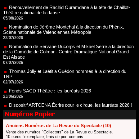
05/08/2026
Nomination de Jérôme Montchal à la direction du Phénix,
Scène nationale de Valenciennes Métropole
22/07/2026
Nomination de Servane Ducorps et Mikaël Serre à la direction
de la Comédie de Colmar - Centre Dramatique National Grand
Est Alsace
07/07/2026
Thomas Jolly et Laëtitia Guédon nommés à la direction du
TNP
02/07/2026
Fonds SACD Théâtre : les lauréats 2026
23/06/2026
Dispositif ARTCENA Écrire pour le cirque, les lauréats 2026 !
20/06/2026
Le palmarès des prix SACD 2026
18/06/2026
Numéros Papier
Les 10 lauréats du Fonds Grandes Formes Théâtre 2026
SACD
Anciens Numéros de La Revue du Spectacle (10)
13/06/2026
Vente des numéros "Collectors" de La Revue du Spectacle.
Nomination de Nathalie Garraud et Olivier Saccomano à la
10 euros l'exemplaire, frais de port compris.