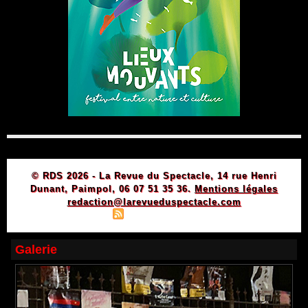
© RDS 2026 - La Revue du Spectacle, 14 rue Henri
Dunant, Paimpol, 06 07 51 35 36.
Mentions légales
redaction@larevueduspectacle.com
|
|
Plan du site
Syndication
Powered by WM
Galerie