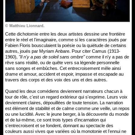
© Matthieu Lionnard.
Cette dichotomie entre les deux artistes dessine une frontière
entre le réel et l'imaginaire, comme si les caractères joués par
Fabien Floris bousculaient la poésie ou la quiétude de certains
autres, joués par Myriam Anbare. Pour citer Camus (1913-
1960),
"Il n'y a pas de soleil sans ombre"
comme il n'y a pas de
rêve sans réalité, ou de quête vers sa légende personnelle
sans songes et embûches. Cet entrecroisement mêle ainsi
drame et amour, accident et espoir, impasse et escapade au
travers des corps et des voix des uns et des autres.
Quand les deux comédiens deviennent narrateurs chacun à
tour de rôle, c'est un regard extérieur qui s'exprime. Leurs voix
deviennent claires, dépouillées de toute tension. La narration
est élément de stabilité et de calme comme une veille, un repos
ou une lucidité. Avec le jeune berger, à la découverte du monde
et de lui-même, ce sont trois types d'incarnation qui
s'entrecroisent et se fondent, donnant au spectacle des
couleurs aussi vives que variées où la monotonie et l'ennui ne