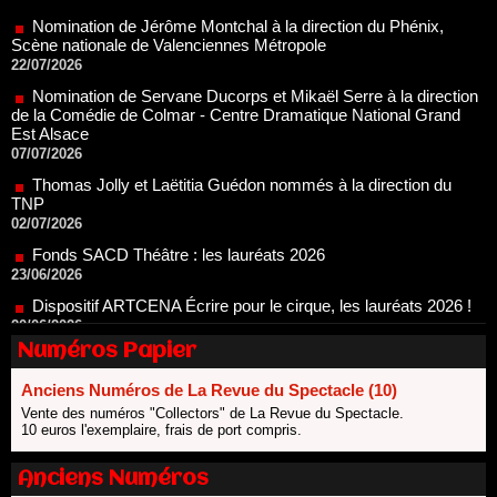
Nomination de Servane Ducorps et Mikaël Serre à la direction
de la Comédie de Colmar - Centre Dramatique National Grand
Est Alsace
07/07/2026
Thomas Jolly et Laëtitia Guédon nommés à la direction du
TNP
02/07/2026
Fonds SACD Théâtre : les lauréats 2026
23/06/2026
Dispositif ARTCENA Écrire pour le cirque, les lauréats 2026 !
20/06/2026
Le palmarès des prix SACD 2026
18/06/2026
Les 10 lauréats du Fonds Grandes Formes Théâtre 2026
Numéros Papier
SACD
13/06/2026
Anciens Numéros de La Revue du Spectacle (10)
Nomination de Nathalie Garraud et Olivier Saccomano à la
Vente des numéros "Collectors" de La Revue du Spectacle.
direction du Théâtre de Gennevilliers - CDN
10 euros l'exemplaire, frais de port compris.
13/06/2026
Dispositif SACD Auteurs d'espaces : les lauréats 2026
Anciens Numéros
18/03/2026