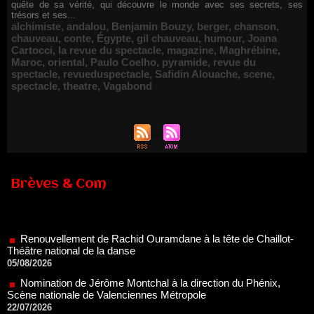
quête de sa vérité, qui découvre le monde avec ses secrets, ses
trésors et ses...
alchimiste
,
andalou
,
Benjamin Bouzy
,
berger
,
chanson
,
chauveau
,
conte
,
Égypte
,
gil chauveau
,
humour
,
Joana
Cartocci
,
la revue du spectacle
,
magazine
,
Maghrébine
,
Maroc
,
oriental
,
Paulo Coelho
,
pyramide
,
revue du
spectacle
,
revueduspectacle
,
Safidin Alouache
,
scene
,
spectacle
,
theatre
,
Vagabond
Brèves & Com
Renouvellement de Rachid Ouramdane à la tête de Chaillot-
Théâtre national de la danse
05/08/2026
Nomination de Jérôme Montchal à la direction du Phénix,
Scène nationale de Valenciennes Métropole
22/07/2026
Nomination de Servane Ducorps et Mikaël Serre à la direction
de la Comédie de Colmar - Centre Dramatique National Grand