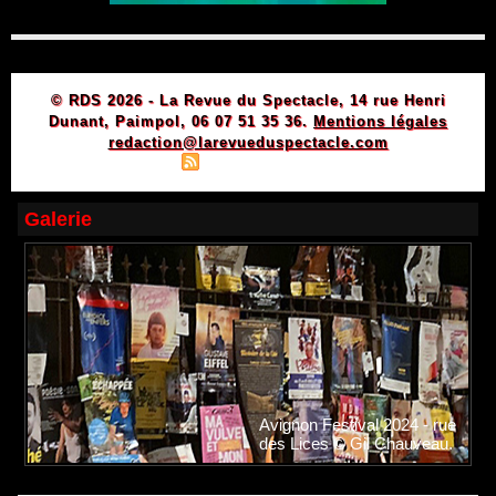
© RDS 2026 - La Revue du Spectacle, 14 rue Henri
Dunant, Paimpol, 06 07 51 35 36.
Mentions légales
redaction@larevueduspectacle.com
|
|
Plan du site
Syndication
Powered by WM
Galerie
Avignon Festival 2024 - rue
des Lices © Gil Chauveau.