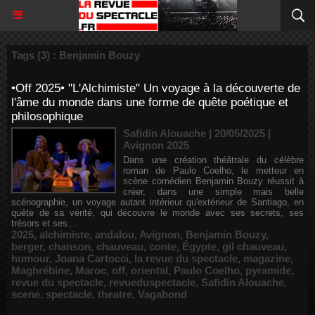
Tags (3) : Benjamin Bouzy
•Off 2025• "L'Alchimiste" Un voyage à la découverte de
l'âme du monde dans une forme de quête poétique et
philosophique
Safidin Alouache | 20/05/2025
|
Avignon 2025
Dans une création théâtrale du célèbre
roman de Paulo Coelho, le metteur en
scène comédien Benjamin Bouzy réussit à
créer, dans une simple mais belle
scénographie, un voyage autant intérieur qu'extérieur de Santiago, en
quête de sa vérité, qui découvre le monde avec ses secrets, ses
trésors et ses...
2025
,
alchimiste
,
andalou
,
Avignon
,
Benjamin Bouzy
,
berger
,
chanson
,
chauveau
,
conte
,
Égypte
,
gil chauveau
,
humour
,
Joana Cartocci
,
la revue du spectacle
,
magazine
,
Maghrébine
,
Maroc
,
off
,
oriental
,
Paulo Coelho
,
pyramide
,
revue du spectacle
,
revueduspectacle
,
Safidin Alouache
,
scene
,
spectacle
,
theatre
,
Vagabond