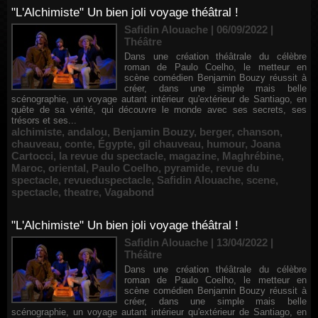
"L'Alchimiste" Un bien joli voyage théâtral !
Safidin Alouache | 06/09/2022
|
Théâtre
Dans une création théâtrale du célèbre
roman de Paulo Coelho, le metteur en
scène comédien Benjamin Bouzy réussit à
créer, dans une simple mais belle
scénographie, un voyage autant intérieur qu'extérieur de Santiago, en
quête de sa vérité, qui découvre le monde avec ses secrets, ses
trésors et ses...
alchimiste
,
andalou
,
Benjamin Bouzy
,
berger
,
chanson
,
chauveau
,
conte
,
Égypte
,
gil chauveau
,
humour
,
Joana
Cartocci
,
la revue du spectacle
,
magazine
,
Maghrébine
,
Maroc
,
oriental
,
Paulo Coelho
,
pyramide
,
revue du
spectacle
,
revueduspectacle
,
Safidin Alouache
,
scene
,
spectacle
,
theatre
,
Vagabond
"L'Alchimiste" Un bien joli voyage théâtral !
Safidin Alouache | 13/04/2022
|
Théâtre
Dans une création théâtrale du célèbre
roman de Paulo Coelho, le metteur en
scène comédien Benjamin Bouzy réussit à
créer, dans une simple mais belle
scénographie, un voyage autant intérieur qu'extérieur de Santiago, en