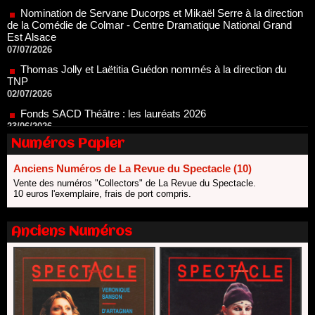
Est Alsace
07/07/2026
Thomas Jolly et Laëtitia Guédon nommés à la direction du
TNP
02/07/2026
Fonds SACD Théâtre : les lauréats 2026
23/06/2026
Dispositif ARTCENA Écrire pour le cirque, les lauréats 2026 !
20/06/2026
Numéros Papier
Le palmarès des prix SACD 2026
18/06/2026
Anciens Numéros de La Revue du Spectacle (10)
Les 10 lauréats du Fonds Grandes Formes Théâtre 2026
Vente des numéros "Collectors" de La Revue du Spectacle.
SACD
10 euros l'exemplaire, frais de port compris.
13/06/2026
Nomination de Nathalie Garraud et Olivier Saccomano à la
Anciens Numéros
direction du Théâtre de Gennevilliers - CDN
13/06/2026
Dispositif SACD Auteurs d'espaces : les lauréats 2026
18/03/2026