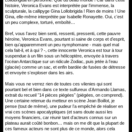
histoire, Veronica Evans est interprétée par l'immense, la
sculpturale, la callipyge Gina Lollobrigida ! Rien de moins ! Une
Gina, elle-même interprétée par Isabelle Ronayette. Oui, c'est
un peu complexe, torturé, emboîté…
Bref, vous l'avez bien senti, ressenti, pressenti, cette pauvre
héroïne, Veronica Evans, pourtant si saine de corps et d'esprit,
bien qu'apparemment un peu nymphomane - mais quel mal
cela fait-il, et à qui ? -, cette innocente Veronica est tour à tour
suspendue à un filin sous un hélicoptère, envoyée à travers
l'océan Antarctique sur un ridicule Zodiac, puis jetée à l'eau
(glacée) comme un sac, et enfin bardée de fusées de détresse
et envoyée s'exploser dans les airs.
Mais vous ne verrez rien de toutes ces vilenies qui sont
pourtant bel et bien dans ce texte sulfureux d'Armando Llamas,
extrait du recueil "14 pièces piégées" (piégées, on comprend).
Une certaine retenue du metteur en scène Jean Boillot, je
pense (tout de même), une pudeur l'a empêché de réaliser en
vrai ces scènes apocalyptiques (et sans doute aussi les
moyens financiers, car réunir tant d'acteurs connus sur un
plateau aurait coûté bonbon… mais on me dit que la plupart de
ces fameux acteurs ne sont plus de ce monde, alors cela