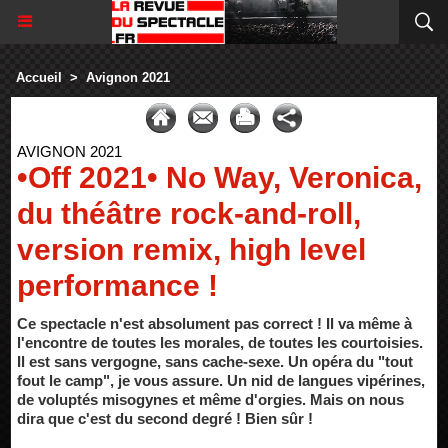
Accueil
>
Avignon 2021
AVIGNON 2021
•Off 2021• No Way, Veronica,
du théâtre rock-and-roll,
version remix, high level
performance !
Ce spectacle n'est absolument pas correct ! Il va même à
l'encontre de toutes les morales, de toutes les courtoisies.
Il est sans vergogne, sans cache-sexe. Un opéra du "tout
fout le camp", je vous assure. Un nid de langues vipérines,
de voluptés misogynes et même d'orgies. Mais on nous
dira que c'est du second degré ! Bien sûr !