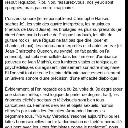
résout l'équation, Rip). Non, rassurez-vous, nos yeux sont
épargnés, mais pas notre imaginaire.
L'univers sonore (le responsable est Christophe Hauser,
sachez-le), les voix des quatre interprètes, les musiques
(méfaits de David Jisse), les bruitages les plus surprenants (en
direct émis par la bouche de Philippe Lardaud), les riffs de
guitare rock (Hervé Rigaud ne fait pas que dire, jouer et
chanter, eh oui), les morceaux interprétés et chantés en live (et
Jean-Christophe Quenon, au synthé, en fait partie, on l'a
entendu), tout cela emmailloté dans les lumières d'ambiance
(œuvres de Ivan Mathis), des lumières vitales et toniques, et
psychédéliques qui agissent intensément sur notre imaginaire.
Et l'on voit tout de cette histoire délirante avec essentiellement
un univers sonore d'une précision, d'une efficacité diabolique !
Évidemment, si l'on regarde cela du 2e, voire du 3e degré (pour
une station météo, c'est logique de parler de degrés, ha !), les
énormes clichés sociaux et télévisuels sont bien tous
caricaturés ici. Femmes serviles et objets sexuels, homos
effrayés par toutes les féminités, Armando Llamas les
dégomme tous. "No way Véronica" résonne aujourd'hui où les
luttes homosexuelles contre la domination de l'hétéro-normalité
voisinent avec les luttes féministes contre le patriarcat", nous