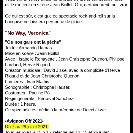
dit le metteur en scène Jean Boillot. Oui, certainement, oui, vrai.
Ce qui est sûr, c'est que ce spectacle rock-and-roll sur la
banquise ne laissera personne de glace.
"No Way, Veronica"
"Ou nos gars ont la pêche"
Texte : Armando Llamas.
Mise en scène : Jean Boillot.
Avec : Isabelle Ronayette , Jean-Christophe Quenon, Philippe
Lardaud, Hervé Rigaud.
Création musicale : David Jisse, avec la complicité d'Hervé
Rigaud et de Jean-Christophe Quenon.
Lumières : Ivan Mathis.
Sonographie : Christophe Hauser.
Costumes : Pauline Pô.
Régie générale : Perceval Sanchez.
Durée : 1 heure.
Ce spectacle est dédié à la mémoire de David Jisse.
•Avignon Off 2021•
Du 7 au 29 juillet 2021.
Tous les jours à 15 h 15, relâche les 12, 19 et 26 juillet.