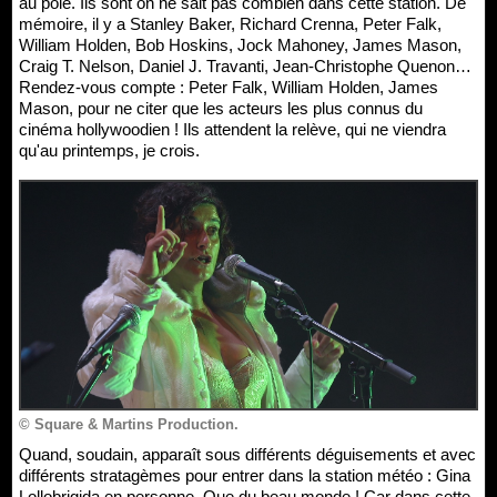
au pôle. Ils sont on ne sait pas combien dans cette station. De
mémoire, il y a Stanley Baker, Richard Crenna, Peter Falk,
William Holden, Bob Hoskins, Jock Mahoney, James Mason,
Craig T. Nelson, Daniel J. Travanti, Jean-Christophe Quenon…
Rendez-vous compte : Peter Falk, William Holden, James
Mason, pour ne citer que les acteurs les plus connus du
cinéma hollywoodien ! Ils attendent la relève, qui ne viendra
qu'au printemps, je crois.
© Square & Martins Production.
Quand, soudain, apparaît sous différents déguisements et avec
différents stratagèmes pour entrer dans la station météo : Gina
Lollobrigida en personne. Que du beau monde ! Car dans cette