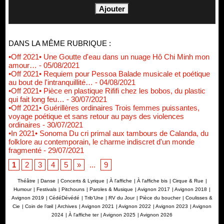
DANS LA MÊME RUBRIQUE :
•Off 2021• Une Goutte d'eau dans un nuage Hô Chi Minh mon
amour…
- 05/08/2021
•Off 2021• Requiem pour Pessoa Balade musicale et poétique
au bout de l'intranquillité…
- 04/08/2021
•Off 2021• Pièce en plastique Rififi chez les bobos, du plastic
qui fait long feu…
- 30/07/2021
•Off 2021• Guérillères ordinaires Trois femmes puissantes,
voyage poétique et sans retour au pays des violences
ordinaires
- 30/07/2021
•In 2021• Sonoma Du cri primal aux tambours de Calanda, du
folklore au contemporain, le charme indiscret d'un monde
fragmenté
- 29/07/2021
1
2
3
4
5
»
...
9
Théâtre
|
Danse
|
Concerts & Lyrique
|
À l'affiche
|
À l'affiche bis
|
Cirque & Rue
|
Humour
|
Festivals
|
Pitchouns
|
Paroles & Musique
|
Avignon 2017
|
Avignon 2018
|
Avignon 2019
|
CédéDévédé
|
Trib'Une
|
RV du Jour
|
Pièce du boucher
|
Coulisses &
Cie
|
Coin de l’œil
|
Archives
|
Avignon 2021
|
Avignon 2022
|
Avignon 2023
|
Avignon
2024
|
À l'affiche ter
|
Avignon 2025
|
Avignon 2026