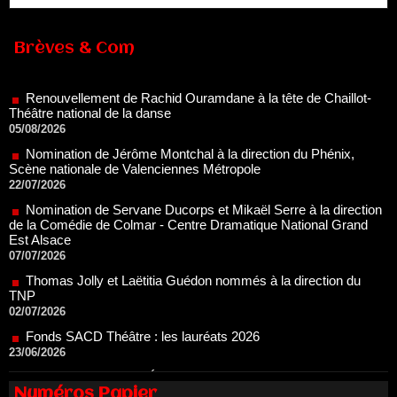
Renouvellement de Rachid Ouramdane à la tête de Chaillot-
Brèves & Com
Théâtre national de la danse
05/08/2026
Nomination de Jérôme Montchal à la direction du Phénix,
Scène nationale de Valenciennes Métropole
22/07/2026
Nomination de Servane Ducorps et Mikaël Serre à la direction
de la Comédie de Colmar - Centre Dramatique National Grand
Est Alsace
07/07/2026
Thomas Jolly et Laëtitia Guédon nommés à la direction du
TNP
02/07/2026
Fonds SACD Théâtre : les lauréats 2026
23/06/2026
Dispositif ARTCENA Écrire pour le cirque, les lauréats 2026 !
20/06/2026
Le palmarès des prix SACD 2026
18/06/2026
Numéros Papier