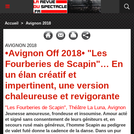
Accueil
>
Avignon 2018
AVIGNON 2018
•Avignon Off 2018• "Les
Fourberies de Scapin"… En
un élan créatif et
impertinent, une version
chaleureuse et revigorante
"Les Fourberies de Scapin", Théâtre La Luna, Avignon
Jeunesse amoureuse, frondeuse et insoumise. Amour acté
et signé sans consentement de leurs géniteurs et, en
secours rusé mais généreux, l'homme Scapin au pedigree
de valet futé donne la cadence de la danse. Dans un pur