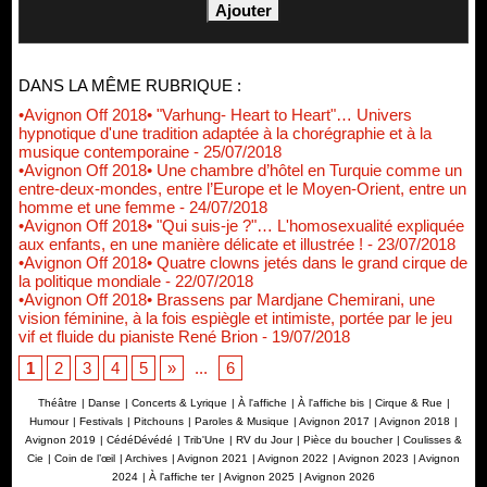
DANS LA MÊME RUBRIQUE :
•Avignon Off 2018• "Varhung- Heart to Heart"… Univers
hypnotique d'une tradition adaptée à la chorégraphie et à la
musique contemporaine
- 25/07/2018
•Avignon Off 2018• Une chambre d’hôtel en Turquie comme un
entre-deux-mondes, entre l’Europe et le Moyen-Orient, entre un
homme et une femme
- 24/07/2018
•Avignon Off 2018• "Qui suis-je ?"… L'homosexualité expliquée
aux enfants, en une manière délicate et illustrée !
- 23/07/2018
•Avignon Off 2018• Quatre clowns jetés dans le grand cirque de
la politique mondiale
- 22/07/2018
•Avignon Off 2018• Brassens par Mardjane Chemirani, une
vision féminine, à la fois espiègle et intimiste, portée par le jeu
vif et fluide du pianiste René Brion
- 19/07/2018
1
2
3
4
5
»
...
6
Théâtre
|
Danse
|
Concerts & Lyrique
|
À l'affiche
|
À l'affiche bis
|
Cirque & Rue
|
Humour
|
Festivals
|
Pitchouns
|
Paroles & Musique
|
Avignon 2017
|
Avignon 2018
|
Avignon 2019
|
CédéDévédé
|
Trib'Une
|
RV du Jour
|
Pièce du boucher
|
Coulisses &
Cie
|
Coin de l’œil
|
Archives
|
Avignon 2021
|
Avignon 2022
|
Avignon 2023
|
Avignon
2024
|
À l'affiche ter
|
Avignon 2025
|
Avignon 2026