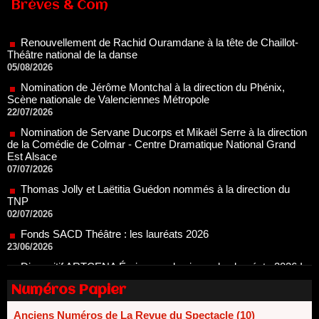
Renouvellement de Rachid Ouramdane à la tête de Chaillot-
Brèves & Com
Théâtre national de la danse
05/08/2026
Nomination de Jérôme Montchal à la direction du Phénix,
Scène nationale de Valenciennes Métropole
22/07/2026
Nomination de Servane Ducorps et Mikaël Serre à la direction
de la Comédie de Colmar - Centre Dramatique National Grand
Est Alsace
07/07/2026
Thomas Jolly et Laëtitia Guédon nommés à la direction du
TNP
02/07/2026
Fonds SACD Théâtre : les lauréats 2026
23/06/2026
Dispositif ARTCENA Écrire pour le cirque, les lauréats 2026 !
20/06/2026
Le palmarès des prix SACD 2026
18/06/2026
Numéros Papier
Les 10 lauréats du Fonds Grandes Formes Théâtre 2026
SACD
Anciens Numéros de La Revue du Spectacle (10)
13/06/2026