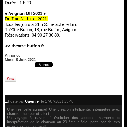
Durée : 1 h 20.
● Avignon Off 2021 ●
Du 7 au 31 Juillet 2021.
Tous les jours à 21 h 25, relâche le lundi.
Théâtre Buffon, 18, rue Buffon, Avignon.
Réservations: 04 90 27 36 89.
>> theatre-buffon.fr
Annonce
Mardi 8 Juin 2021
1.
Posté par
Quentier
le 17/07/2021 23:48
Une très belle surprise! Une création intelligente, interprétée avec
charme , humour et talent.
Un voyage à travers l' évolution des accords, harmonie et
interprétation de la chanson au 20 ème siècle, porté par de très
jolies voix qui touchent!