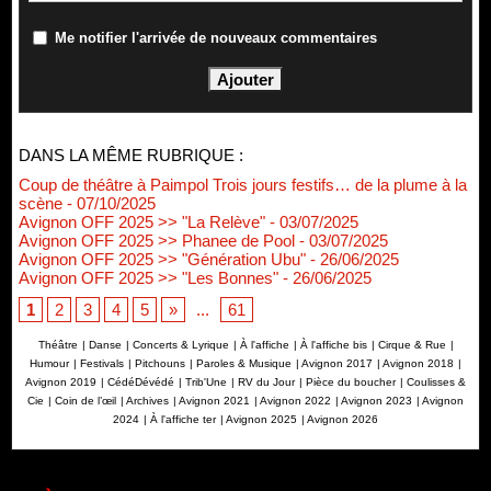
Me notifier l'arrivée de nouveaux commentaires
DANS LA MÊME RUBRIQUE :
Coup de théâtre à Paimpol Trois jours festifs… de la plume à la
scène
- 07/10/2025
Avignon OFF 2025 >> "La Relève"
- 03/07/2025
Avignon OFF 2025 >> Phanee de Pool
- 03/07/2025
Avignon OFF 2025 >> "Génération Ubu"
- 26/06/2025
Avignon OFF 2025 >> "Les Bonnes"
- 26/06/2025
1
2
3
4
5
»
...
61
Théâtre
|
Danse
|
Concerts & Lyrique
|
À l'affiche
|
À l'affiche bis
|
Cirque & Rue
|
Humour
|
Festivals
|
Pitchouns
|
Paroles & Musique
|
Avignon 2017
|
Avignon 2018
|
Avignon 2019
|
CédéDévédé
|
Trib'Une
|
RV du Jour
|
Pièce du boucher
|
Coulisses &
Cie
|
Coin de l’œil
|
Archives
|
Avignon 2021
|
Avignon 2022
|
Avignon 2023
|
Avignon
2024
|
À l'affiche ter
|
Avignon 2025
|
Avignon 2026