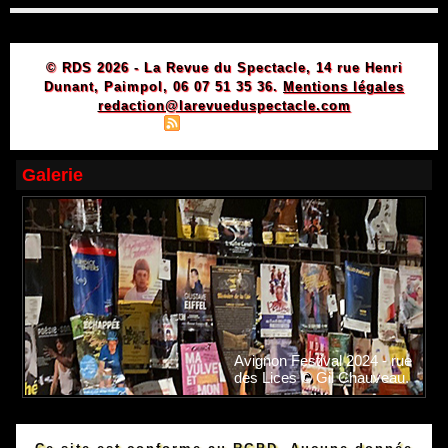
© RDS 2026 - La Revue du Spectacle, 14 rue Henri
Dunant, Paimpol, 06 07 51 35 36.
Mentions légales
redaction@larevueduspectacle.com
|
|
Plan du site
Syndication
Powered by WM
Galerie
Avignon Festival 2024 - rue
des Lices © Gil Chauveau.