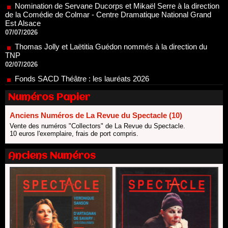
Est Alsace
07/07/2026
Thomas Jolly et Laëtitia Guédon nommés à la direction du
TNP
02/07/2026
Fonds SACD Théâtre : les lauréats 2026
23/06/2026
Dispositif ARTCENA Écrire pour le cirque, les lauréats 2026 !
20/06/2026
Numéros Papier
Le palmarès des prix SACD 2026
18/06/2026
Anciens Numéros de La Revue du Spectacle (10)
Vente des numéros "Collectors" de La Revue du Spectacle.
Les 10 lauréats du Fonds Grandes Formes Théâtre 2026
10 euros l'exemplaire, frais de port compris.
SACD
13/06/2026
Anciens Numéros
Nomination de Nathalie Garraud et Olivier Saccomano à la
direction du Théâtre de Gennevilliers - CDN
13/06/2026
Dispositif SACD Auteurs d'espaces : les lauréats 2026
18/03/2026