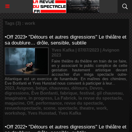
Tags (3) : work
•Off 2023• "Détours et autres digressions" Le théâtre et
sa doublure… drôle, sensible, subtile
Yves Kafka | 07/07/2023
|
Avignon
2023
Faire théâtre du théâtre en train de se faire,
en y associant le public complice de cette
gestation hautement artistique devant
accoucher d'un méga spectacle outre-
Atlantique est un exercice de funambule. En maîtres des chimères,
Ève Bonfanti et Yves Hunstad nous convient à participer à leur...
2023
,
Avignon
,
belge
,
chauveau
,
détours
,
Devos
,
digressions
,
Ève Bonfanti
,
fabrique
,
festival
,
gil chauveau
,
imaginaire
,
in progress
,
La Fabrick
,
la revue du spectacle
,
magazine
,
Off
,
performance
,
revue du spectacle
,
revueduspectacle
,
scene
,
spectacle
,
theatre
,
work
,
workshop
,
Yves Hunstad
,
Yves Kafka
•Off 2022• "Détours et autres digressions" Le théâtre et