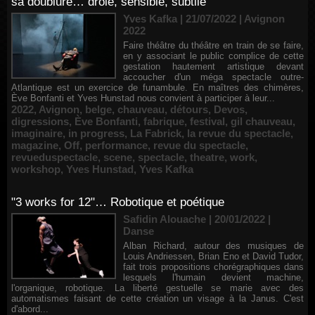
sa doublure… drôle, sensible, subtile
Yves Kafka | 21/07/2022
|
Avignon
2022
Faire théâtre du théâtre en train de se faire,
en y associant le public complice de cette
gestation hautement artistique devant
accoucher d'un méga spectacle outre-
Atlantique est un exercice de funambule. En maîtres des chimères,
Ève Bonfanti et Yves Hunstad nous convient à participer à leur...
2022
,
Avignon
,
belge
,
chauveau
,
détours
,
Devos
,
digressions
,
Ève Bonfanti
,
fabrique
,
festival
,
gil chauveau
,
imaginaire
,
in progress
,
La Fabrick
,
la revue du spectacle
,
magazine
,
Off
,
performance
,
revue du spectacle
,
revueduspectacle
,
scene
,
spectacle
,
theatre
,
work
,
workshop
,
Yves Hunstad
,
Yves Kafka
"3 works for 12"… Robotique et poétique
Safidin Alouache | 20/01/2022
|
Danse
Alban Richard, autour des musiques de
Louis Andriessen, Brian Eno et David Tudor,
fait trois propositions chorégraphiques dans
lesquels l'humain devient machine,
l'organique, robotique. La liberté gestuelle se marie avec des
automatismes faisant de cette création un visage à la Janus. C'est
d'abord...