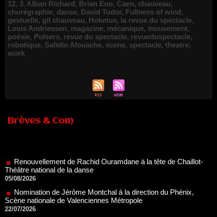
12
,
3
,
Alban Richard
,
Brian Eno
,
Caen
,
chauveau
,
chorégraphie
,
danse
,
David Tudor
,
Fullness of wind
,
gestuelle
,
gil chauveau
,
Hoketus
,
la revue du spectacle
,
Louis Andriessen
,
magazine
,
mécanique
,
mouvement
,
poésie
,
Pulsers
,
revue du spectacle
,
revueduspectacle
,
robotique
,
Safidin Alouache
,
scene
,
spectacle
,
theatre
,
work
Brèves & Com
Renouvellement de Rachid Ouramdane à la tête de Chaillot-
Théâtre national de la danse
05/08/2026
Nomination de Jérôme Montchal à la direction du Phénix,
Scène nationale de Valenciennes Métropole
22/07/2026
Nomination de Servane Ducorps et Mikaël Serre à la direction
de la Comédie de Colmar - Centre Dramatique National Grand