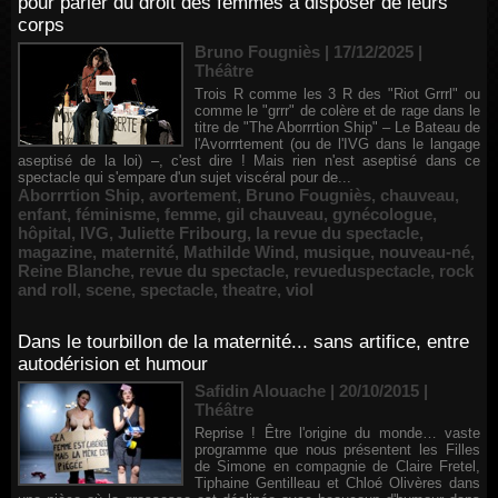
pour parler du droit des femmes à disposer de leurs
corps
Bruno Fougniès | 17/12/2025
|
Théâtre
Trois R comme les 3 R des "Riot Grrrl" ou
comme le "grrr" de colère et de rage dans le
titre de "The Aborrrtion Ship" – Le Bateau de
l'Avorrrtement (ou de l'IVG dans le langage
aseptisé de la loi) –, c'est dire ! Mais rien n'est aseptisé dans ce
spectacle qui s'empare d'un sujet viscéral pour de...
Aborrrtion Ship
,
avortement
,
Bruno Fougniès
,
chauveau
,
enfant
,
féminisme
,
femme
,
gil chauveau
,
gynécologue
,
hôpital
,
IVG
,
Juliette Fribourg
,
la revue du spectacle
,
magazine
,
maternité
,
Mathilde Wind
,
musique
,
nouveau-né
,
Reine Blanche
,
revue du spectacle
,
revueduspectacle
,
rock
and roll
,
scene
,
spectacle
,
theatre
,
viol
Dans le tourbillon de la maternité... sans artifice, entre
autodérision et humour
Safidin Alouache | 20/10/2015
|
Théâtre
Reprise ! Être l'origine du monde… vaste
programme que nous présentent les Filles
de Simone en compagnie de Claire Fretel,
Tiphaine Gentilleau et Chloé Olivères dans