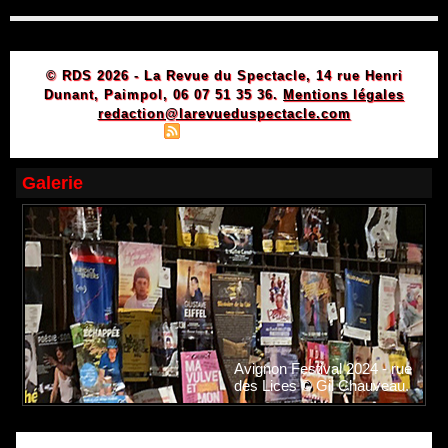
© RDS 2026 - La Revue du Spectacle, 14 rue Henri
Dunant, Paimpol, 06 07 51 35 36.
Mentions légales
redaction@larevueduspectacle.com
|
|
Plan du site
Syndication
Powered by WM
Galerie
Avignon Festival 2024 - rue
des Lices © Gil Chauveau.