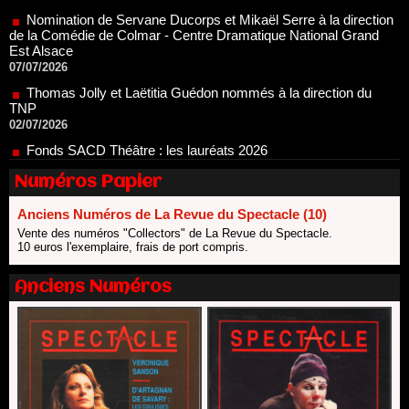
Est Alsace
07/07/2026
Thomas Jolly et Laëtitia Guédon nommés à la direction du
TNP
02/07/2026
Fonds SACD Théâtre : les lauréats 2026
23/06/2026
Dispositif ARTCENA Écrire pour le cirque, les lauréats 2026 !
20/06/2026
Numéros Papier
Le palmarès des prix SACD 2026
18/06/2026
Anciens Numéros de La Revue du Spectacle (10)
Vente des numéros "Collectors" de La Revue du Spectacle.
Les 10 lauréats du Fonds Grandes Formes Théâtre 2026
10 euros l'exemplaire, frais de port compris.
SACD
13/06/2026
Anciens Numéros
Nomination de Nathalie Garraud et Olivier Saccomano à la
direction du Théâtre de Gennevilliers - CDN
13/06/2026
Dispositif SACD Auteurs d'espaces : les lauréats 2026
18/03/2026