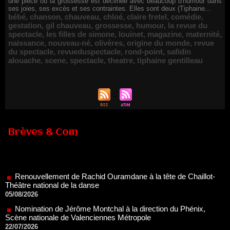
une pièce où la grossesse est déclinée avec beaucoup d'humour dans
ses joies, ses excès et ses contraintes. Elles sont deux (Tiphaine...
bébé
,
chanson
,
chauveau
,
chloé
,
claire fretel
,
comédie
,
gestation
,
gil chauveau
,
grossesse
,
humour
,
la revue du
spectacle
,
les filles de simone
,
louinet
,
magazine
,
maternité
,
naissance
,
nouveau-né
,
olivères
,
origine du monde
,
revue
du spectacle
,
revueduspectacle
,
rond-point
,
safidin
alouache
,
scene
,
spectacle
,
theatre
,
tiphaine gentilleau
Brèves & Com
Renouvellement de Rachid Ouramdane à la tête de Chaillot-
Théâtre national de la danse
05/08/2026
Nomination de Jérôme Montchal à la direction du Phénix,
Scène nationale de Valenciennes Métropole
22/07/2026
Nomination de Servane Ducorps et Mikaël Serre à la direction
de la Comédie de Colmar - Centre Dramatique National Grand