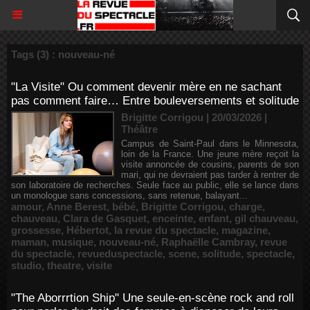
Tags (3) : nouveau-né
"La Visite" Ou comment devenir mère en ne sachant
pas comment faire… Entre bouleversements et solitude
Brigitte Corrigou | 20/03/2026
|
Théâtre
Campus de Saint-Paul dans le Minnesota,
loin de la France. Une jeune mère reçoit la
visite annoncée de cousins, parents de son
mari, qui ne devraient pas tarder à rentrer de
son laboratoire de recherches. Seule face au public, elle se lance dans
un monologue sans concessions, sans retenue, balayant...
amour
,
Anne Berest
,
bébé
,
Brigitte Corrigou
,
charge
,
chauveau
,
Clara de Gasquet
,
enceinte
,
enfant
,
gil chauveau
,
grossesse
,
Hébertot
,
la revue du spectacle
,
magazine
,
maman
,
musique
,
nouveau-né
,
Raphaëlle Cambray
,
revue
du spectacle
,
revueduspectacle
,
scene
,
solitude
,
spectacle
,
studio
,
theatre
,
visite
"The Aborrrtion Ship" Une seule-en-scène rock and roll