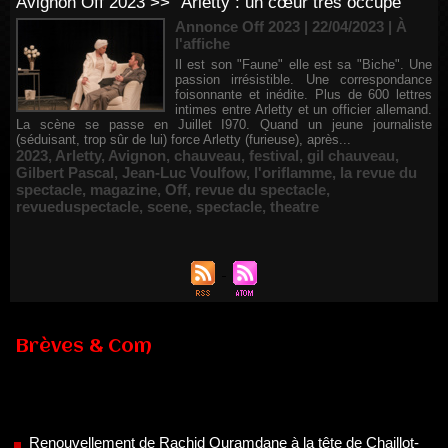
Avignon Off 2023 >> "Arletty : un cœur très occupé"
Annonce Off 2023 | 22/04/2023
|
À
l'affiche
Il est son "Faune" elle est sa "Biche". Une
passion irrésistible. Une correspondance
foisonnante et inédite. Plus de 600 lettres
intimes entre Arletty et un officier allemand.
La scène se passe en Juillet I970. Quand un jeune journaliste
(séduisant, trop sûr de lui) force Arletty (furieuse), après...
2023
,
Arletty
,
Avignon
,
chauveau
,
festival
,
gil chauveau
,
Gilbert Pascal
,
Jean-Luc Voulfow
,
l'oriflamme
,
la revue du
spectacle
,
magazine
,
Off
,
revue du spectacle
,
revueduspectacle
,
scene
,
spectacle
,
theatre
Brèves & Com
Renouvellement de Rachid Ouramdane à la tête de Chaillot-
Théâtre national de la danse
05/08/2026