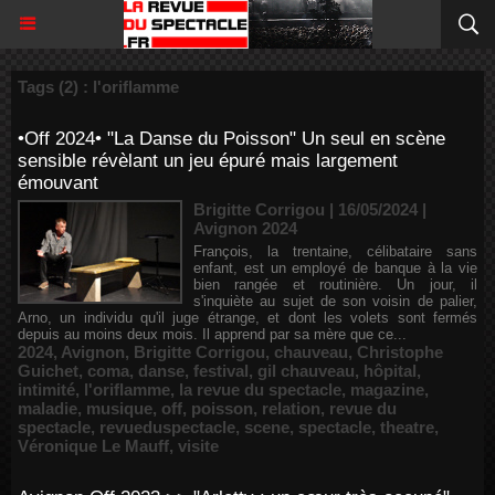
Tags (2) : l'oriflamme
•Off 2024• "La Danse du Poisson" Un seul en scène
sensible révèlant un jeu épuré mais largement
émouvant
Brigitte Corrigou | 16/05/2024
|
Avignon 2024
François, la trentaine, célibataire sans
enfant, est un employé de banque à la vie
bien rangée et routinière. Un jour, il
s'inquiète au sujet de son voisin de palier,
Arno, un individu qu'il juge étrange, et dont les volets sont fermés
depuis au moins deux mois. Il apprend par sa mère que ce...
2024
,
Avignon
,
Brigitte Corrigou
,
chauveau
,
Christophe
Guichet
,
coma
,
danse
,
festival
,
gil chauveau
,
hôpital
,
intimité
,
l'oriflamme
,
la revue du spectacle
,
magazine
,
maladie
,
musique
,
off
,
poisson
,
relation
,
revue du
spectacle
,
revueduspectacle
,
scene
,
spectacle
,
theatre
,
Véronique Le Mauff
,
visite