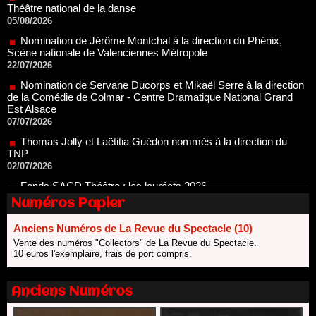
Nomination de Jérôme Montchal à la direction du Phénix,
Scène nationale de Valenciennes Métropole
22/07/2026
Nomination de Servane Ducorps et Mikaël Serre à la direction
de la Comédie de Colmar - Centre Dramatique National Grand
Est Alsace
07/07/2026
Thomas Jolly et Laëtitia Guédon nommés à la direction du
TNP
02/07/2026
Fonds SACD Théâtre : les lauréats 2026
23/06/2026
Dispositif ARTCENA Écrire pour le cirque, les lauréats 2026 !
Numéros Papier
20/06/2026
Le palmarès des prix SACD 2026
Anciens Numéros de La Revue du Spectacle (10)
18/06/2026
Vente des numéros "Collectors" de La Revue du Spectacle.
10 euros l'exemplaire, frais de port compris.
Les 10 lauréats du Fonds Grandes Formes Théâtre 2026
SACD
13/06/2026
Anciens Numéros
Nomination de Nathalie Garraud et Olivier Saccomano à la
direction du Théâtre de Gennevilliers - CDN