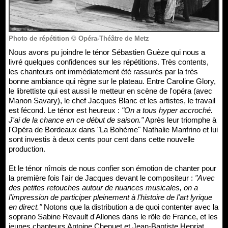
Photo de répétition © Opéra-Théâtre de Metz
Nous avons pu joindre le ténor Sébastien Guèze qui nous a
livré quelques confidences sur les répétitions. Très contents,
les chanteurs ont immédiatement été rassurés par la très
bonne ambiance qui règne sur le plateau. Entre Caroline Glory,
le librettiste qui est aussi le metteur en scène de l'opéra (avec
Manon Savary), le chef Jacques Blanc et les artistes, le travail
est fécond. Le ténor est heureux :
"On a tous hyper accroché.
J'ai de la chance en ce début de saison."
Après leur triomphe à
l'Opéra de Bordeaux dans "La Bohème" Nathalie Manfrino et lui
sont investis à deux cents pour cent dans cette nouvelle
production.
Et le ténor nîmois de nous confier son émotion de chanter pour
la première fois l'air de Jacques devant le compositeur :
"Avec
des petites retouches autour de nuances musicales, on a
l'impression de participer pleinement à l'histoire de l'art lyrique
en direct."
Notons que la distribution a de quoi contenter avec la
soprano Sabine Revault d'Allones dans le rôle de France, et les
jeunes chanteurs Antoine Chenuet et Jean-Baptiste Henriat.