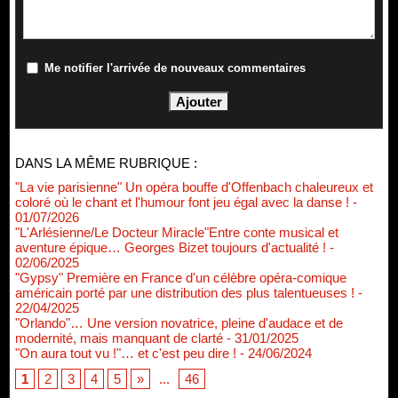
Me notifier l'arrivée de nouveaux commentaires
DANS LA MÊME RUBRIQUE :
"La vie parisienne" Un opéra bouffe d'Offenbach chaleureux et
coloré où le chant et l'humour font jeu égal avec la danse !
-
01/07/2026
"L'Arlésienne/Le Docteur Miracle"Entre conte musical et
aventure épique… Georges Bizet toujours d'actualité !
-
02/06/2025
"Gypsy" Première en France d'un célèbre opéra-comique
américain porté par une distribution des plus talentueuses !
-
22/04/2025
"Orlando"… Une version novatrice, pleine d'audace et de
modernité, mais manquant de clarté
- 31/01/2025
"On aura tout vu !"… et c'est peu dire !
- 24/06/2024
1
2
3
4
5
»
...
46