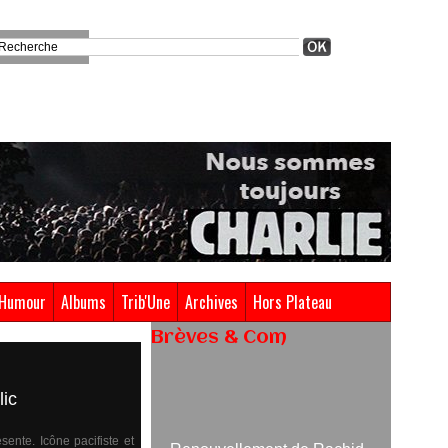
Humour
Albums
Trib'Une
Archives
Hors Plateau
Brèves & Com
Renouvellement de Rachid
lic
Ouramdane à la tête de Chaillot-
Théâtre national de la danse
05/08/2026
ente. Icône pacifiste et