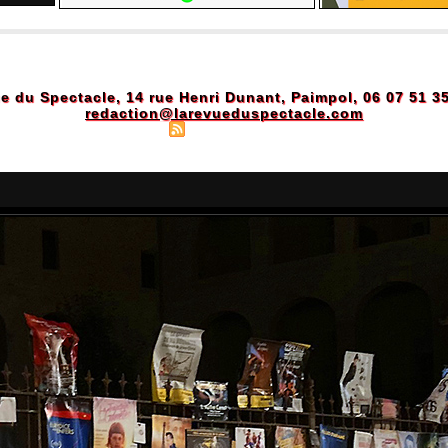
e du Spectacle, 14 rue Henri Dunant, Paimpol, 06 07 51 3
redaction@larevueduspectacle.com
Plan du site
|
Syndication
|
Powered by WM