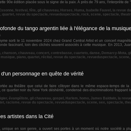
cette 90e édition placée sous le signe de la paix. À près de 79 ans, l'interprète d
Essonne
,
festival
,
fête
,
gil chauveau
,
Horses
,
Huma
,
Isabelle Fauvel
,
la revue d
é
,
quartet
,
revue du spectacle
,
revueduspectacle
,
rock
,
scene
,
spectacle
,
theat
ofonde du tango argentin liée à l'élégance de la musiq
s
yme sorti le 11 novembre 2024 chez Grand Central Artist et un concert magnéti
monde fascinant, loin des clichés souvent associés à cette musique. En 2013, Jua
u
,
chanson
,
chauveau
,
concert
,
contrebasse
,
cuarteto
,
danse
,
Demarcy-Mota
,
g
,
musique
,
piano
,
quartet
,
récital
,
revue du spectacle
,
revueduspectacle
,
scene
,
 d'un personnage en quête de vérité
portée au théâtre que celui de faire côtoyer dans le même espace-temps de la 
ce quartier noir du New York déshérité, condensé des discriminations frappant le
igier
,
évangéliste
,
gil chauveau
,
gospel
,
Harlem
,
homo
,
James Baldwin
,
la revu
tet
,
racisme
,
revue du spectacle
,
revueduspectacle
,
scene
,
sex
,
spectacle
,
the
 artistes dans la Cité
, unique en son genre, a ouvert ses portes à un moment où notre société a pl