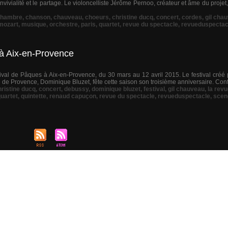
vivialité et le partage. Le violoncelliste Jérôme Pernoo, créateur et âme du projet
chambre
,
chanson
,
chauveau
,
choeurs
,
christine ducq
,
concert
,
cordes
,
gil cha
mozart
,
musique
,
orchestre
,
paris
,
quartet
,
revue du spectacle
,
revueduspectac
 à Aix-en-Provence
stival de Pâques à Aix-en-Provence, du 30 mars au 12 avril 2015. Le festival créé
de Provence, Dominique Bluzet, fête cette saison son troisième anniversaire. Confo
hristine ducq
,
concert
,
debussy
,
dominique bluzet
,
festival
,
gil chauveau
,
la rev
uartet
,
quintette
,
renaud capuçon
,
revue du spectacle
,
revueduspectacle
,
scen