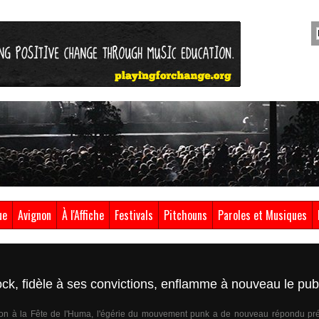
ue
Avignon
À l'Affiche
Festivals
Pitchouns
Paroles et Musiques
ock, fidèle à ses convictions, enflamme à nouveau le pub
ion à la Fête de l'Huma, l'égérie du mouvement punk a de nouveau répondu prés