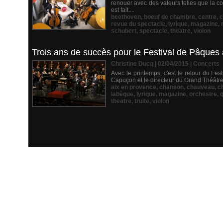
renouer avec des valeurs telles que la con
est fait....
beethoven
,
boeuf de chambre
,
centre
,
revue du spectacle
,
lyrique
,
magazine
,
schubert
,
spectacle
,
theatre
,
violon
Trois ans de succès pour le Festival de Pâques
Christine Ducq | 02/04/2015
|
Concerts
Avec le printemps, c'est le retour du Fe
Capuçon et le directeur du Grand Théâtre 
aix en provence
,
chanson
,
chauveau
,
c
labèque
,
lyrique
,
magazine
,
orchestre
,
q
theatre
,
truite
,
violon