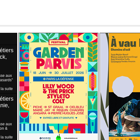
étiers
ck,
sse aux
Hasards"
 la suite
étiers
nie,
sse aux
ion &
 la suite