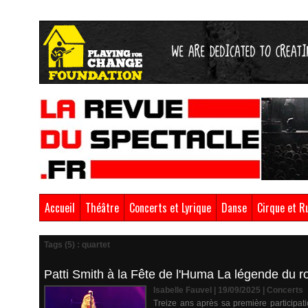
Accueil
Théâtre
Concerts et Lyrique
Danse
Cirque et R
Tags (5) : quartet
Patti Smith à la Fête de l'Huma La légende du r
Isabelle Fauvel | 19/09/2025
|
Concerts
Treize ans après sa première participat