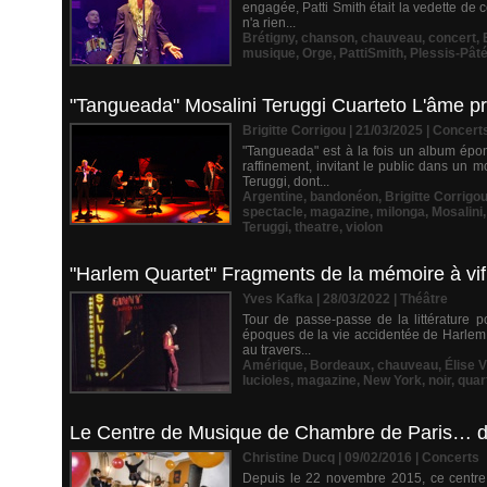
engagée, Patti Smith était la vedette de 
n'a rien...
Brétigny
,
chanson
,
chauveau
,
concert
,
musique
,
Orge
,
PattiSmith
,
Plessis-Pât
"Tangueada" Mosalini Teruggi Cuarteto L'âme pr
Brigitte Corrigou | 21/03/2025
|
Concert
"Tangueada" est à la fois un album épon
raffinement, invitant le public dans un 
Teruggi, dont...
Argentine
,
bandonéon
,
Brigitte Corrigo
spectacle
,
magazine
,
milonga
,
Mosalini
Teruggi
,
theatre
,
violon
"Harlem Quartet" Fragments de la mémoire à vif
Yves Kafka | 28/03/2022
|
Théâtre
Tour de passe-passe de la littérature 
époques de la vie accidentée de Harlem, 
au travers...
Amérique
,
Bordeaux
,
chauveau
,
Élise V
lucioles
,
magazine
,
New York
,
noir
,
quar
Le Centre de Musique de Chambre de Paris… des
Christine Ducq | 09/02/2016
|
Concerts
Depuis le 22 novembre 2015, ce centre