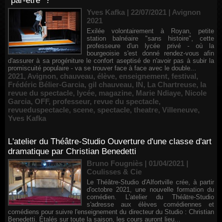
"par-être" ?
Yves Kafka | 22/07/2021
|
Avignon
2021
Exilée volontairement à Royan, petite
station balnéaire "sans histoire", cette
professeure d'un lycée privé - où la
bourgeoisie s'est donné rendez-vous afin
d'assurer à sa progéniture le confort aseptisé de n'avoir pas à subir la
promiscuité populaire - va se trouver face à face avec le double...
2021
,
Avignon
,
chauveau
,
élève
,
enseignement
,
festival
,
Frédéric Bélier-Garcia
,
gil chauveau
,
IN
,
La Chartreuse
,
la
revue du spectacle
,
lycée
,
magazine
,
Marie Ndiaye
,
Nicole
Garcia
,
OFF
,
professeur
,
revue du spectacle
,
revueduspectacle
,
scene
,
spectacle
,
theatre
,
Villeneuve
,
Yves Kafka
L'atelier du Théâtre-Studio Ouverture d'une classe d'art
dramatique par Christian Benedetti
Bruno Fougniès | 01/04/2021
|
Coulisses & Cie
Le Théâtre-Studio d'Alfortville crée, à partir
d'octobre 2021, une nouvelle formation du
comédien. L'atelier du Théâtre-Studio
s'adresse aux élèves comédiennes et
comédiens pour suivre l'enseignement du directeur du Studio : Christian
Benedetti. Étalés sur toute la saison, les cours auront lieu...