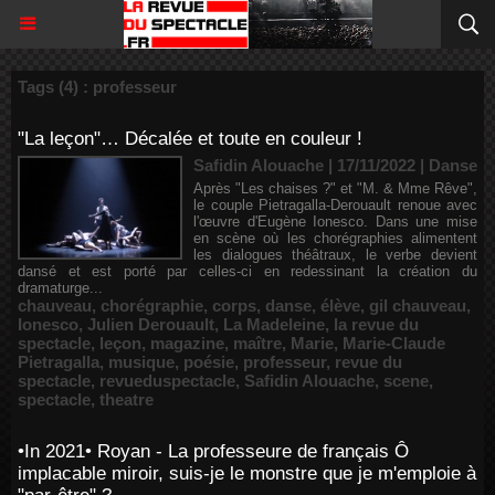
Tags (4) : professeur
"La leçon"… Décalée et toute en couleur !
Safidin Alouache | 17/11/2022
|
Danse
Après "Les chaises ?" et "M. & Mme Rêve",
le couple Pietragalla-Derouault renoue avec
l'œuvre d'Eugène Ionesco. Dans une mise
en scène où les chorégraphies alimentent
les dialogues théâtraux, le verbe devient
dansé et est porté par celles-ci en redessinant la création du
dramaturge...
chauveau
,
chorégraphie
,
corps
,
danse
,
élève
,
gil chauveau
,
Ionesco
,
Julien Derouault
,
La Madeleine
,
la revue du
spectacle
,
leçon
,
magazine
,
maître
,
Marie
,
Marie-Claude
Pietragalla
,
musique
,
poésie
,
professeur
,
revue du
spectacle
,
revueduspectacle
,
Safidin Alouache
,
scene
,
spectacle
,
theatre
•In 2021• Royan - La professeure de français Ô
implacable miroir, suis-je le monstre que je m'emploie à