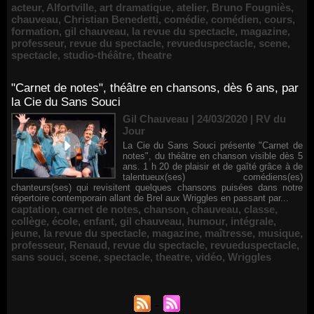
acteur
,
Alfortville
,
art dramatique
,
atelier
,
Bruno Fougniès
,
chauveau
,
Christian Benedetti
,
comédie
,
comédien
,
cours
,
formation
,
gil chauveau
,
la revue du spectacle
,
magazine
,
professeur
,
revue du spectacle
,
revueduspectacle
,
scene
,
spectacle
,
studio-théâtre
,
theatre
"Carnet de notes", théâtre en chansons, dès 6 ans, par
la Cie du Sans Souci
Gil Chauveau | 24/03/2020
|
RV du
Jour
La Cie du Sans Souci présente "Carnet de
notes", du théâtre en chanson visible dès 5
ans. 1 h 20 de plaisir et de gaîté grâce à de
talentueux(ses) comédiens(es)
chanteurs(ses) qui revisitent quelques chansons puisées dans notre
répertoire contemporain allant de Brel aux Wriggles en passant par...
captation
,
carnet de notes
,
chanson
,
chauveau
,
classe
,
collège
,
école
,
enfant
,
gil chauveau
,
humour
,
intégrale
,
jeune
,
la revue du spectacle
,
magazine
,
maîtresse
,
musique
,
professeur
,
Renaud
,
revue du spectacle
,
revueduspectacle
,
sans souci
,
scene
,
spectacle
,
theatre
,
vidéo
,
Wriggles