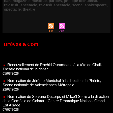
ban
,
magazine
,
musique
,
paroles
,
philippe delhumeau
,
revue du spectacle
,
revueduspectacle
,
scene
,
shakespeare
,
spectacle
,
theatre
Brèves & Com
Renouvellement de Rachid Ouramdane à la tête de Chaillot-
Théâtre national de la danse
05/08/2026
Nomination de Jérôme Montchal à la direction du Phénix,
Scène nationale de Valenciennes Métropole
22/07/2026
Nomination de Servane Ducorps et Mikaël Serre à la direction
de la Comédie de Colmar - Centre Dramatique National Grand
Est Alsace
07/07/2026
Thomas Jolly et Laëtitia Guédon nommés à la direction du
TNP