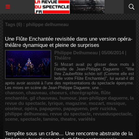
Tags (6) : philippe delhumeau
Une Flûte Enchantée revisitée dans une version opéra-
théâtre dynamique et pleine de surprises
Philippe Delhumeau | 05/06/2014
|
Théâtre
Si Mozart avait pu glisser deux mots à
l’oreille de Jean-Philippe Daguerre : "Wie
Ihre Zauberflöte schön ist! (Comme elle est
belle votre Flûte Enchantée)", lui aurait-il dit
après avoir assisté à l’une des représentations du spectacle éponyme.
Les mises en scène de Jean-Philippe Daguerre, une...
chanson
,
chauveau
,
choeurs
,
chorégraphie
,
flûte
enchantée
,
gil chauveau
,
humour
,
jean-philippe daguerre
,
la
revue du spectacle
,
lyrique
,
magazine
,
mozart
,
musique
,
oiseleur
,
opéra
,
papageno
,
papagueno
,
petr ruzicka
,
philippe delhumeau
,
revue du spectacle
,
revueduspectacle
,
scene
,
spectacle
,
tamino
,
theatre
,
variétés
Tempête sous un crâne... Une rencontre abstraite de la