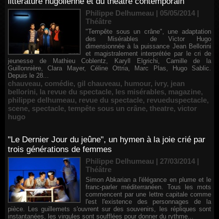
littérature hugolienne et du théâtre contemporain
Philippe Delhumeau | 05/05/2014
|
Théâtre
"Tempête sous un crâne", une adaptation
des Misérables de Victor Hugo
dimensionnée à la puissance Jean Bellorini
et magistralement interprétée par le cri de
jeunesse de Mathieu Coblentz, Karyll Elgrichi, Camille de la
Guillonnière, Clara Mayer, Céline Ottria, Marc Plas, Hugo Sablic.
Depuis le 28...
chauveau
,
comédie
,
gil chauveau
,
humour
,
ivry
,
jean
bellorini
,
la revue du spectacle
,
les misérables
,
magazine
,
philippe delhumeau
,
revue du spectacle
,
revueduspectacle
,
scene
,
spectacle
,
tempête sous un crâne
,
theatre
,
victor
hugo
"Le Dernier Jour du jeûne", un hymen à la joie crié par
trois générations de femmes
Philippe Delhumeau | 27/03/2014
|
Théâtre
Simon Abkarian a l'élégance en plume et le
franc-parler méditerranéen. Tous les mots
commencent par une lettre capitale comme
l'est l'existence des personnages de la
pièce. Les guillemets s'ouvrent sur des souvenirs, les répliques sont
instantanées, les virgules sont soufflées pour donner du rythme...