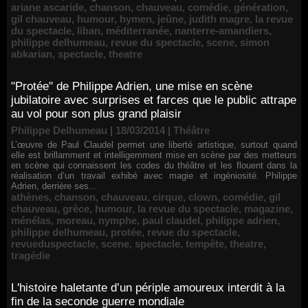
ariane ascaride
,
chanson
,
chauveau
,
comédie
,
génération
,
gil chauveau
,
humour
,
hymen
,
jeûne
,
judith magre
,
la revue
du spectacle
,
liban
,
méditerranée
,
nanterre-amandiers
,
philippe delhumeau
,
revue du spectacle
,
scene
,
simon
abkarian
,
spectacle
,
theatre
"Protée" de Philippe Adrien, une mise en scène
jubilatoire avec surprises et farces que le public attrape
au vol pour son plus grand plaisir
Philippe Delhumeau | 18/03/2014
|
Théâtre
L’œuvre de Paul Claudel permet une liberté artistique, surtout quand
elle est brillamment et intelligemment mise en scène par des metteurs
en scène qui connaissent les codes du théâtre et les flouent dans la
réalisation d’un travail exhibé avec magie et ingéniosité. Philippe
Adrien, derrière ses...
athènes
,
chanson
,
chauveau
,
cirque
,
clown
,
comédie
,
gil
chauveau
,
grèce
,
humour
,
la revue du spectacle
,
magazine
,
ménélas
,
moreau
,
nymphe
,
paul claudel
,
philippe adrien
,
philippe delhumeau
,
protée
,
revue du spectacle
,
revueduspectacle
,
scene
,
spectacle
,
tempête
,
theatre
,
tragédie
L'histoire haletante d’un périple amoureux interdit à la
fin de la seconde guerre mondiale