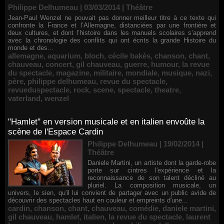
Philippe Delhumeau | 03/03/2014
|
Théâtre
Jean-Paul Wenzel ne pouvait pas donner meilleur titre à ce texte qui
confronte la France et l’Allemagne, distanciées par une frontière et
deux cultures, et dont l’histoire dans les manuels scolaires s’apprend
avec la chronologie des conflits qui ont écrits la grande Histoire du
monde et des...
allemagne
,
aquarium
,
bloch
,
cécile bakès
,
chanson
,
chant
,
chauveau
,
concert
,
gil chauveau
,
guerre
,
humour
,
la revue
du spectacle
,
magazine
,
militaire
,
mondiale
,
musique
,
nazi
,
père
,
philippe delhumeau
,
revue du spectacle
,
revueduspectacle
,
rock
,
scene
,
spectacle
,
theatre
,
vaterland
,
wenzel
"Hamlet" en version musicale et en italien envoûte la
scène de l'Espace Cardin
Philippe Delhumeau | 19/02/2014
|
Théâtre
Daniele Martini, un artiste dont la garde-robe
porte sur cintres l'expérience et la
reconnaissance de son talent décliné au
pluriel. La composition musicale, un
univers, le sien, qu'il lui convient de partager avec un public avide de
découvrir des spectacles haut en couleur et empreints d'une...
cardin
,
chanson
,
chant
,
chauveau
,
comédie
,
daniele martini
,
gil chauveau
,
hamlet
,
italien
,
la revue du spectacle
,
laurent