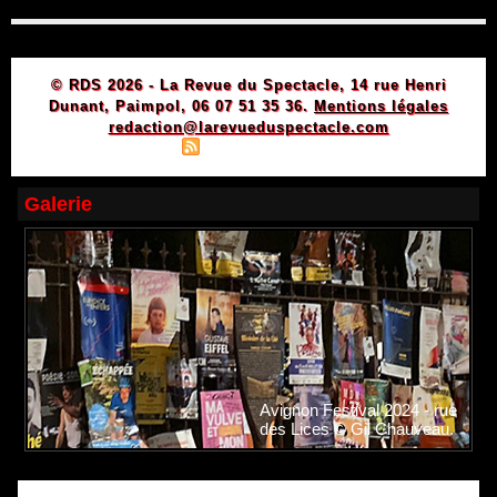
© RDS 2026 - La Revue du Spectacle, 14 rue Henri
Dunant, Paimpol, 06 07 51 35 36.
Mentions légales
redaction@larevueduspectacle.com
|
|
Plan du site
Syndication
Powered by WM
Galerie
Avignon Festival 2024 - rue
des Lices © Gil Chauveau.