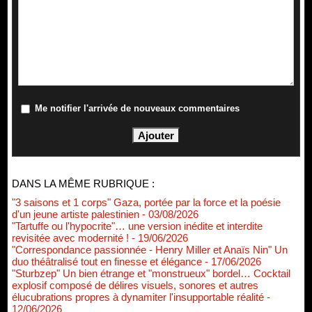
Me notifier l'arrivée de nouveaux commentaires
DANS LA MÊME RUBRIQUE :
"3 saisons et 1 corps" Gaza, portée par la force et la poésie
d'un jeune artiste palestinien
- 03/08/2026
"Tartuffe ou l'hypocrite"… une version inédite et interdite
revisitée avec modernité !
- 19/06/2026
"Correspondance passionnée - Henry Miller et Anaïs Nin" Un
duo théâtralisé tout en finesse et élégance
- 17/06/2026
"Sturbzep" Un bien étrange et "monstrueux" bordel… Cocktail
explosif composé de délires visuels, sonores et autres
élucubrations propres à dynamiter l'insupportable réalité
-
12/06/2026