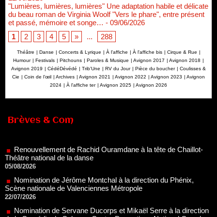
"Lumières, lumières, lumières" Une adaptation habile et délicate
du beau roman de Virginia Woolf "Vers le phare", entre présent
et passé, mémoire et songe…
- 09/06/2026
1
2
3
4
5
»
...
288
Théâtre
|
Danse
|
Concerts & Lyrique
|
À l'affiche
|
À l'affiche bis
|
Cirque & Rue
|
Humour
|
Festivals
|
Pitchouns
|
Paroles & Musique
|
Avignon 2017
|
Avignon 2018
|
Avignon 2019
|
CédéDévédé
|
Trib'Une
|
RV du Jour
|
Pièce du boucher
|
Coulisses &
Cie
|
Coin de l’œil
|
Archives
|
Avignon 2021
|
Avignon 2022
|
Avignon 2023
|
Avignon
2024
|
À l'affiche ter
|
Avignon 2025
|
Avignon 2026
Brèves & Com
Renouvellement de Rachid Ouramdane à la tête de Chaillot-
Théâtre national de la danse
05/08/2026
Nomination de Jérôme Montchal à la direction du Phénix,
Scène nationale de Valenciennes Métropole
22/07/2026
Nomination de Servane Ducorps et Mikaël Serre à la direction
de la Comédie de Colmar - Centre Dramatique National Grand
Est Alsace
07/07/2026