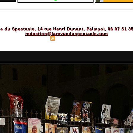
e du Spectacle, 14 rue Henri Dunant, Paimpol, 06 07 51 3
redaction@larevueduspectacle.com
Plan du site
|
Syndication
|
Powered by WM