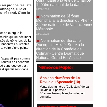
Nomination de Jérôme
Montchal à la direction du Phénix,
e au propos réaliste
onnages, Elle et
Scène nationale de Valenciennes
ui répond. C’est la
Métropole
22/07/2026
Nomination de Servane
Ducorps et Mikaël Serre à la
met en exergue le
direction de la Comédie de
xuelle qui se déclinent
Colmar - Centre Dramatique
tée de gêne lors de la
National Grand Est Alsace
 rencontres suivantes,
07/07/2026
e, voire d’une pointe
Thomas Jolly et Laëtitia
Guédon nommés à la direction du
l n’apparaît pas comme
TNP
l’auteur en l’écartant
ué sans que cela ait
02/07/2026
Numéros Papier
s disparaissent dans
Fonds SACD Théâtre : les
lauréats 2026
Anciens Numéros de La
Revue du Spectacle (10)
23/06/2026
Vente des numéros "Collectors" de La
Dispositif ARTCENA Écrire
Revue du Spectacle.
pour le cirque, les lauréats 2026 !
10 euros l'exemplaire, frais de port
compris.
20/06/2026
Le palmarès des prix SACD