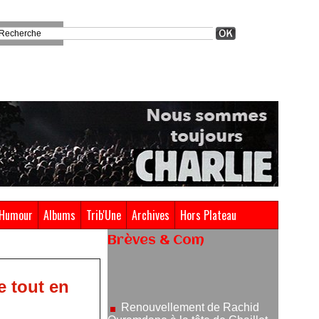
Humour
Albums
Trib'Une
Archives
Hors Plateau
Brèves & Com
Renouvellement de Rachid
Ouramdane à la tête de Chaillot-
e tout en
Théâtre national de la danse
05/08/2026