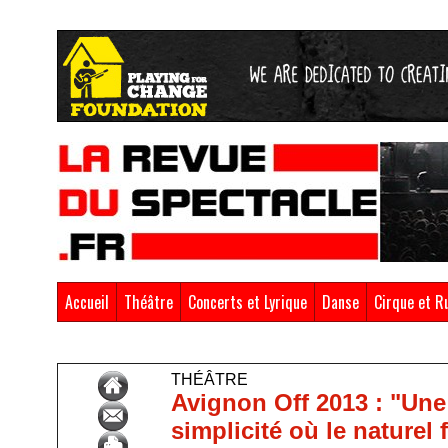
Accueil
Théâtre
Concerts et Lyrique
Danse
Cirque et R
Accueil
>
Théâtre
THÉÂTRE
Avignon Off 2013 : "Une
simplicité où le naturel