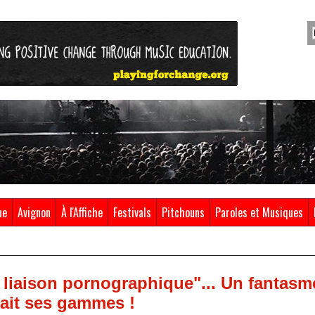
ue
Avignon
À l'Affiche
Festivals
Pitchouns
Paroles et Musiques
 liaison pornographique"... Un fantasm
 fait ses gammes !