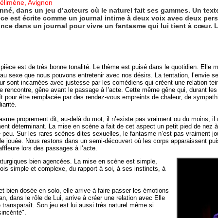
Célimène, Avignon
onné, dans un jeu d’acteurs où le naturel fait ses gammes. Un text
ce est écrite comme un journal intime à deux voix avec deux pers
nce dans un journal pour vivre un fantasme qui lui tient à cœur. L
 pièce est de très bonne tonalité. Le thème est puisé dans le quotidien. Elle 
 au sexe que nous pouvons entretenir avec nos désirs. La tentation, l’envie se
r sont incarnées avec justesse par les comédiens qui créent une relation tein
e rencontre, gêne avant le passage à l’acte. Cette même gêne qui, durant les
ît pour être remplacée par des rendez-vous empreints de chaleur, de sympathi
iarité.
asme proprement dit, au-delà du mot, il n’existe pas vraiment ou du moins, i
ent déterminant. La mise en scène a fait de cet aspect un petit pied de nez à 
 peu. Sur les rares scènes dites sexuelles, le fantasme n’est pas vraiment jo
lle jouée. Nous restons dans un semi-découvert où les corps apparaissent pui
ffleure lors des passages à l’acte.
aturgiques bien agencées. La mise en scène est simple,
 fois simple et complexe, du rapport à soi, à ses instincts, à
et bien dosée en solo, elle arrive à faire passer les émotions
an, dans le rôle de Lui, arrive à créer une relation avec Elle
é transparaît. Son jeu est lui aussi très naturel même si
incérité".