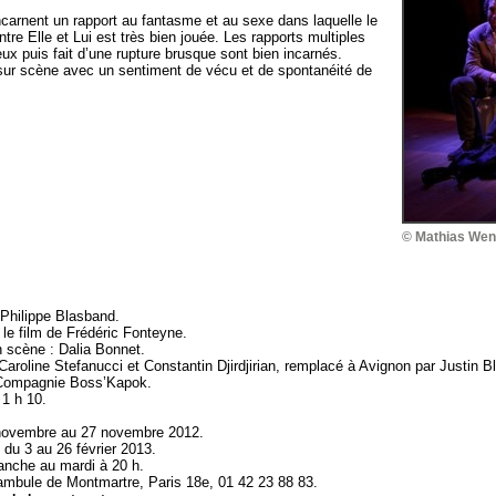
ncarnent un rapport au fantasme et au sexe dans laquelle le
ntre Elle et Lui est très bien jouée. Les rapports multiples
ux puis fait d’une rupture brusque sont bien incarnés.
te sur scène avec un sentiment de vécu et de spontanéité de
© Mathias Wen
 Philippe Blasband.
 le film de Frédéric Fonteyne.
 scène : Dalia Bonnet.
Caroline Stefanucci et Constantin Djirdjirian, remplacé à Avignon par Justin B
 Compagnie Boss’Kapok.
 1 h 10.
novembre au 27 novembre 2012.
 du 3 au 26 février 2013.
nche au mardi à 20 h.
mbule de Montmartre, Paris 18e, 01 42 23 88 83.