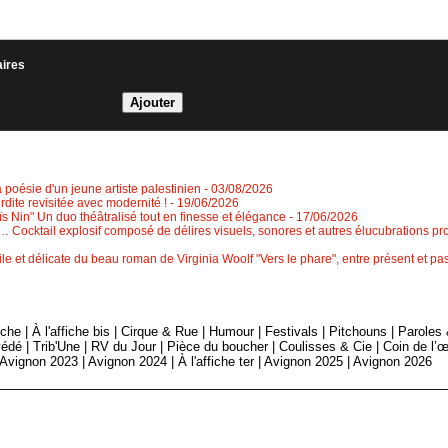
aires
a poésie d'un jeune artiste palestinien
- 03/08/2026
erdite revisitée avec modernité !
- 19/06/2026
 Nin" Un duo théâtralisé tout en finesse et élégance
- 17/06/2026
 Cocktail explosif composé de délires visuels, sonores et autres élucubrations pr
le et délicate du beau roman de Virginia Woolf "Vers le phare", entre présent et 
fiche
|
À l'affiche bis
|
Cirque & Rue
|
Humour
|
Festivals
|
Pitchouns
|
Paroles
édé
|
Trib'Une
|
RV du Jour
|
Pièce du boucher
|
Coulisses & Cie
|
Coin de l’œ
Avignon 2023
|
Avignon 2024
|
À l'affiche ter
|
Avignon 2025
|
Avignon 2026