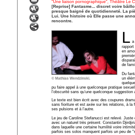
"Une liaison pornographique", Théâtre Le 
[Reprise] Fantasme... discret voire bâill
presque baigné de quotidienneté. La piè
Lui. Une histoire où Elle passe une anno
rencontre.
L
a
rapport
en amou
premièr
dispara
de famil
Du fant
un élém
© Mathias Wendzinski.
quelque
pu faire appel à une quelconque pratique sexue
l’obscurité sans qu’une quelconque suggestion a
Le texte est bien écrit avec des coupures dram
sans fioriture et est axée sur les relations, à la
ses pulsions et à l’autre.
Le jeu de Caroline Stefanucci est relevé. Juste 
avec un naturel très présent. Constantin Djirdjiri
dans laquelle une certaine humilité voire intimit
parfois ses solos manquent parfois un peu de "s