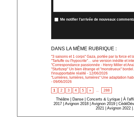
Me notifier l'arrivée de nouveaux comment
DANS LA MÊME RUBRIQUE :
"3 saisons et 1 corps" Gaza, portée par la force et l
"Tartuffe ou l'hypocrite"… une version inédite et int
"Correspondance passionnée - Henry Miller et Anaïs
"Sturbzep" Un bien étrange et "monstrueux" bordel…
l'insupportable réalité
- 12/06/2026
"Lumières, lumières, lumières" Une adaptation habi
- 09/06/2026
1
2
3
4
5
»
...
288
Théâtre
|
Danse
|
Concerts & Lyrique
|
À l'af
2017
|
Avignon 2018
|
Avignon 2019
|
CédéDév
2021
|
Avignon 2022
|