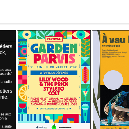
étiers
ck,
sse aux
Hasards"
 la suite
étiers
nie,
sse aux
ion &
 la suite