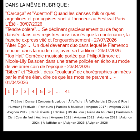
DANS LA MÊME RUBRIQUE :
"Carcaça" et "Adentro!" Quand les danses folkloriques
argentines et portugaises sont à l'honneur au Festival Paris
L'Été
- 30/07/2026
"Tendre colère"… Se déclinant gracieusement ou de façon
dansée dans des registres aussi variés que la contenance, la
franche expressivité et l’engourdissement
- 27/07/2026
"Alter Ego"… Un duel devenant duo dans lequel le Flamenco
renoue, dans la modernité, avec sa tradition
- 23/07/2026
"Top Hat" Comédie musicale portée par Philip Attmore et
Nicole-Lily Baisden dans une trame policée en écho au mode
de vie américain de l'époque
- 23/04/2026
"Biben" et "Stuck", deux "couleurs" de chorégraphies animées
par le même élan, dire ce que les mots ne peuvent…
-
01/04/2026
1
2
3
4
5
»
...
41
Théâtre
|
Danse
|
Concerts & Lyrique
|
À l'affiche
|
À l'affiche bis
|
Cirque & Rue
|
Humour
|
Festivals
|
Pitchouns
|
Paroles & Musique
|
Avignon 2017
|
Avignon 2018
|
Avignon 2019
|
CédéDévédé
|
Trib'Une
|
RV du Jour
|
Pièce du boucher
|
Coulisses &
Cie
|
Coin de l’œil
|
Archives
|
Avignon 2021
|
Avignon 2022
|
Avignon 2023
|
Avignon
2024
|
À l'affiche ter
|
Avignon 2025
|
Avignon 2026