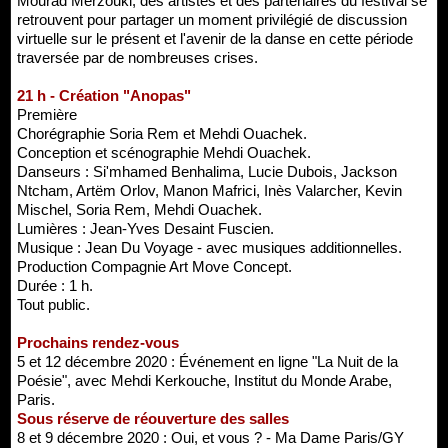
Mourad Merzouki, des artistes et des partenaires du festival se
retrouvent pour partager un moment privilégié de discussion
virtuelle sur le présent et l'avenir de la danse en cette période
traversée par de nombreuses crises.
21 h - Création "Anopas"
Première
Chorégraphie Soria Rem et Mehdi Ouachek.
Conception et scénographie Mehdi Ouachek.
Danseurs : Si'mhamed Benhalima, Lucie Dubois, Jackson
Ntcham, Artëm Orlov, Manon Mafrici, Inès Valarcher, Kevin
Mischel, Soria Rem, Mehdi Ouachek.
Lumières : Jean-Yves Desaint Fuscien.
Musique : Jean Du Voyage - avec musiques additionnelles.
Production Compagnie Art Move Concept.
Durée : 1 h.
Tout public.
Prochains rendez-vous
5 et 12 décembre 2020 : Événement en ligne "La Nuit de la
Poésie", avec Mehdi Kerkouche, Institut du Monde Arabe,
Paris.
Sous réserve de réouverture des salles
8 et 9 décembre 2020 : Oui, et vous ? - Ma Dame Paris/GY