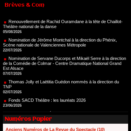
Brèves & Com
Renouvellement de Rachid Ouramdane à la tête de Chaillot-
Théâtre national de la danse
05/08/2026
Nomination de Jérôme Montchal à la direction du Phénix,
Scène nationale de Valenciennes Métropole
22/07/2026
Nomination de Servane Ducorps et Mikaël Serre à la direction
de la Comédie de Colmar - Centre Dramatique National Grand
Est Alsace
07/07/2026
Thomas Jolly et Laëtitia Guédon nommés à la direction du
TNP
02/07/2026
Fonds SACD Théâtre : les lauréats 2026
23/06/2026
Dispositif ARTCENA Écrire pour le cirque, les lauréats 2026 !
20/06/2026
Le palmarès des prix SACD 2026
18/06/2026
Numéros Papier
Les 10 lauréats du Fonds Grandes Formes Théâtre 2026
SACD
Anciens Numéros de La Revue du Spectacle (10)