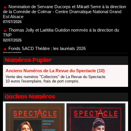
Est Alsace
07/07/2026
Thomas Jolly et Laëtitia Guédon nommés à la direction du
TNP
02/07/2026
Fonds SACD Théâtre : les lauréats 2026
23/06/2026
Dispositif ARTCENA Écrire pour le cirque, les lauréats 2026 !
20/06/2026
Numéros Papier
Le palmarès des prix SACD 2026
18/06/2026
Anciens Numéros de La Revue du Spectacle (10)
Les 10 lauréats du Fonds Grandes Formes Théâtre 2026
Vente des numéros "Collectors" de La Revue du Spectacle.
SACD
10 euros l'exemplaire, frais de port compris.
13/06/2026
Nomination de Nathalie Garraud et Olivier Saccomano à la
Anciens Numéros
direction du Théâtre de Gennevilliers - CDN
13/06/2026
Dispositif SACD Auteurs d'espaces : les lauréats 2026
18/03/2026