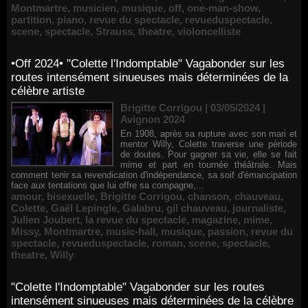
Montmartre
,
musicien
,
musique
,
off
,
one-man-show
,
partition
,
piano
,
revue du spectacle
,
revueduspectacle
,
scene
,
spectacle
,
Strauss
,
theatre
,
violoncelliste
•Off 2024• "Colette l'Indomptable" Vagabonder sur les
routes intensément sinueuses mais déterminées de la
célèbre artiste
Brigitte Corrigou | 03/05/2024
|
Avignon 2024
En 1908, après sa rupture avec son mari et
mentor Willy, Colette traverse une période
de doutes. Pour gagner sa vie, elle se fait
mime et part en tournée théâtrale. Mais
comment tenir sa revendication d'indépendance, sa soif d'émancipation
face aux tentations que lui offre sa compagne,...
amour
,
bisexuelle
,
Brigitte Corrigou
,
chanson
,
chauveau
,
Colette
,
Gaël Lepingle
,
Galabru
,
gil chauveau
,
journaliste
,
Julien Joubert
,
la revue du spectacle
,
magazine
,
mime
,
Missy
,
Montmartre
,
music-hall
,
musique
,
passion
,
revue du
spectacle
,
revueduspectacle
,
roman
,
scene
,
spectacle
,
theatre
,
Willy
"Colette l'Indomptable" Vagabonder sur les routes
intensément sinueuses mais déterminées de la célèbre