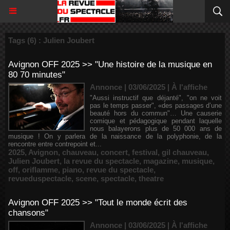
Tags (6) : Julien Joubert
Avignon OFF 2025 >> "Une histoire de la musique en
80 70 minutes"
Annonce | 03/06/2025
|
À l'affiche
"Aussi instructif que déjanté", "on ne voit
pas le temps passer", «des passages d’une
beauté hors du commun"… Une causerie
comique et pédagogique pendant laquelle
nous balayerons plus de 50 000 ans de
musique ! On y parlera de la naissance de la polyphonie, de la
rencontre entre contrepoint et...
2025
,
Avignon
,
chauveau
,
concert
,
festival
,
gil chauveau
,
Julien Joubert
,
la revue du spectacle
,
magazine
,
musique
,
off
,
oriflamme
,
piano
,
revue du spectacle
,
revueduspectacle
,
scene
,
spectacle
,
theatre
Avignon OFF 2025 >> "Tout le monde écrit des
chansons"
Annonce | 03/06/2025
|
À l'affiche