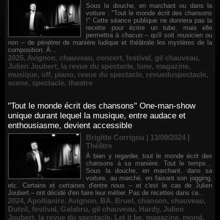
Sous la douche, en marchant ou dans la
voiture : "Tout le monde écrit des chansons
!" Cette séance publique ne donnera pas la
recette pour écrire un tube, mais elle
permettra à chacun – qu'il soit musicien ou
non – de pénétrer de manière ludique et théâtrale les mystères de la
composition. À...
2025
,
Avignon
,
chauveau
,
concert
,
festival
,
gil chauveau
,
Julien Joubert
,
la revue du spectacle
,
lune
,
magazine
,
musique
,
off
,
piano
,
revue du spectacle
,
revueduspectacle
,
scene
,
spectacle
,
theatre
"Tout le monde écrit des chansons" One-man-show
unique durant lequel la musique, entre audace et
enthousiasme, devient accessible
Brigitte Corrigou | 13/09/2024
|
Théâtre
À bien y regarder, tout le monde écrit des
chansons à sa manière. Tout le temps…
Sous la douche, en marchant, dans sa
voiture, au marché, en faisant son jogging,
etc. Certains et certaines d'entre nous – et c'est le cas de Julien
Joubert – ont décidé d'en faire leur métier. Pas de recettes dans ce...
2024
,
Apollianire
,
Avignon
,
BA
,
Bruel
,
chanson
,
chauveau
,
Duteil
,
festival
,
Galabru
,
gil chauveau
,
Hardy
,
Julien
Joubert
,
la revue du spectacle
,
Let it be
,
magazine
,
mond
,