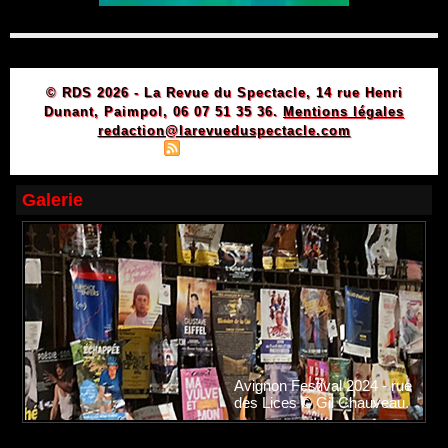
© RDS 2026 - La Revue du Spectacle, 14 rue Henri
Dunant, Paimpol, 06 07 51 35 36.
Mentions légales
redaction@larevueduspectacle.com
|
|
Plan du site
Syndication
Powered by WM
Galerie
Avignon Festival 2024 - rue
des Lices © Gil Chauveau.