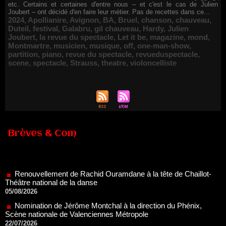
etc. Certains et certaines d'entre nous – et c'est le cas de Julien
Joubert – ont décidé d'en faire leur métier. Pas de recettes dans ce...
2024
,
Apollianire
,
Avignon
,
BA
,
Bruel
,
chanson
,
chauveau
,
Duteil
,
festival
,
Galabru
,
gil chauveau
,
Hardy
,
Julien
Joubert
,
la revue du spectacle
,
Let it be
,
magazine
,
mond
,
Montmartre
,
musicien
,
musique
,
off
,
one-man-show
,
partition
,
piano
,
revue du spectacle
,
revueduspectacle
,
scene
,
spectacle
,
Strauss
,
theatre
,
violoncelliste
Brèves & Com
Renouvellement de Rachid Ouramdane à la tête de Chaillot-
Théâtre national de la danse
05/08/2026
Nomination de Jérôme Montchal à la direction du Phénix,
Scène nationale de Valenciennes Métropole
22/07/2026
Nomination de Servane Ducorps et Mikaël Serre à la direction
de la Comédie de Colmar - Centre Dramatique National Grand