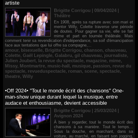
artiste
Brigitte Corrigou | 09/04/2024
|
Théâtre
En 1908, après sa rupture avec son mari et
mentor Willy, Colette traverse une période
de doutes. Pour gagner sa vie, elle se fait
mime et part en tournée théâtrale. Mais
comment tenir sa revendication d'indépendance, sa soif d'émancipation
face aux tentations que lui offre sa compagne,...
amour
,
bisexuelle
,
Brigitte Corrigou
,
chanson
,
chauveau
,
Colette
,
Gaël Lepingle
,
Galabru
,
gil chauveau
,
journaliste
,
Julien Joubert
,
la revue du spectacle
,
magazine
,
mime
,
Missy
,
Montmartre
,
music-hall
,
musique
,
passion
,
revue du
spectacle
,
revueduspectacle
,
roman
,
scene
,
spectacle
,
theatre
,
Willy
•Off 2024• "Tout le monde écrit des chansons" One-
man-show unique durant lequel la musique, entre
audace et enthousiasme, devient accessible
Brigitte Corrigou | 25/03/2024
|
Avignon 2024
À bien y regarder, tout le monde écrit des
chansons à sa manière. Tout le temps…
Sous la douche, en marchant, dans sa
voiture, au marché, en faisant son jogging,