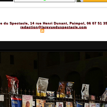
e du Spectacle, 14 rue Henri Dunant, Paimpol, 06 07 51 3
redaction@larevueduspectacle.com
Plan du site
|
Syndication
|
Powered by WM