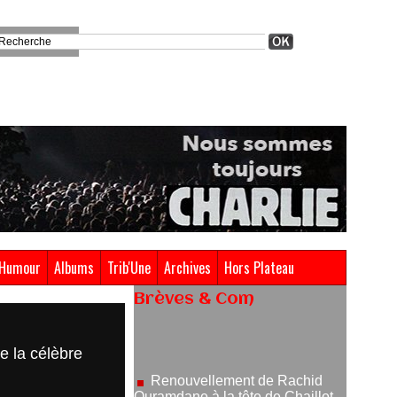
Humour
Albums
Trib'Une
Archives
Hors Plateau
Brèves & Com
Renouvellement de Rachid
Ouramdane à la tête de Chaillot-
e la célèbre
Théâtre national de la danse
05/08/2026