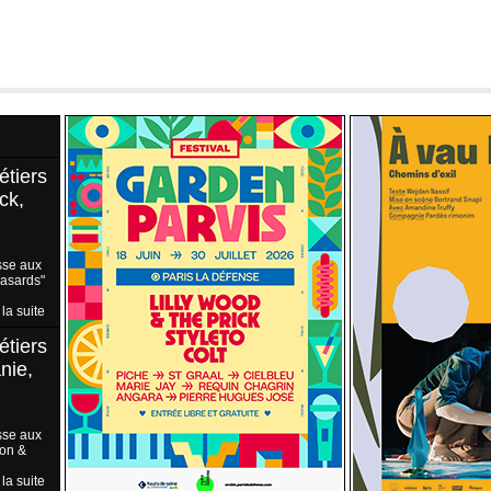
étiers
ck,
sse aux
Hasards"
 la suite
étiers
nie,
sse aux
ion &
 la suite