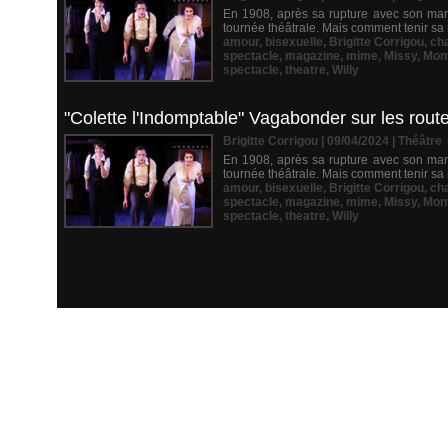
En 1908, après sa rupture avec son mari 
tournée théâtrale. Mais comment tenir sa 
amour
,
bisexuelle
,
Brigitte Corrigou
,
ch
spectacle
,
magazine
,
mime
,
Missy
,
Mon
spectacle
,
theatre
,
Willy
"Colette l'Indomptable" Vagabonder sur les rout
Brigitte Corrigou | 09/04/2024
|
Théâtre
En 1908, après sa rupture avec son mari 
tournée théâtrale. Mais comment tenir sa 
amour
,
bisexuelle
,
Brigitte Corrigou
,
ch
spectacle
,
magazine
,
mime
,
Missy
,
Mon
spectacle
,
theatre
,
Willy