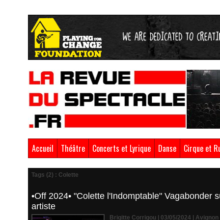
Accueil
Théâtre
Concerts et Lyrique
Danse
Cirque et R
Tags (2) : Colette
•Off 2024• "Colette l'Indomptable" Vagabonder 
artiste
Brigitte Corrigou | 03/05/2024
|
Avignon