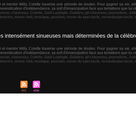
et mentor Willy, Colette traverse une période de doutes. Pour gagner sa vie, ell
revendication d'indépendance, sa soif d'émancipation face aux tentations que lui o
anson
,
chauveau
,
Colette
,
Gaël Lepingle
,
Galabru
,
gil chauveau
,
journaliste
,
Juli
tmartre
,
music-hall
,
musique
,
passion
,
revue du spectacle
,
revueduspectacle
,
es intensément sinueuses mais déterminées de la célèbre
et mentor Willy, Colette traverse une période de doutes. Pour gagner sa vie, ell
revendication d'indépendance, sa soif d'émancipation face aux tentations que lui o
anson
,
chauveau
,
Colette
,
Gaël Lepingle
,
Galabru
,
gil chauveau
,
journaliste
,
Juli
tmartre
,
music-hall
,
musique
,
passion
,
revue du spectacle
,
revueduspectacle
,