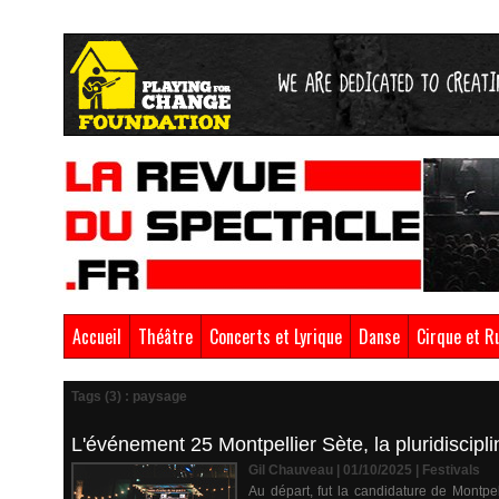
Accueil
Théâtre
Concerts et Lyrique
Danse
Cirque et R
Tags (3) : paysage
L'événement 25 Montpellier Sète, la pluridiscipl
Gil Chauveau | 01/10/2025
|
Festivals
Au départ, fut la candidature de Montpel