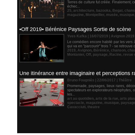
Terres de culture fut créée. Finalement,
échec...
25
,
architecture
,
bazooka
,
Begat
,
chans
magazine
,
Montpellier
,
musée
,
musique
•Off 2019• Bérénice Paysages Sortie de scène
Yves Kafka | 16/07/2019
|
Avignon 2019
Le comédien encore habité par les vers à l
qui va en "parcourir" trois ? - se retrouve
2019
,
Avignon
,
Bérénice
,
chanson
,
cha
Montanier
,
Off
,
paysage
,
Racine
,
revue 
Une itinérance entre imaginaire et perceptions r
Bruno Fougniès | 22/06/2017
|
Théâtre
Promenade, paysages, lieux rares, découv
spectateurs en explorateurs néophytes, o
les...
art au quotidien
,
arts de la rue
,
arts pla
spectacle
,
magazine
,
musique
,
paysag
Cavacciuti
,
theatre