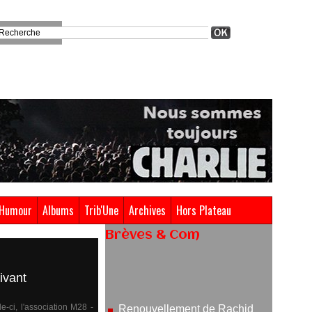
Humour
Albums
Trib'Une
Archives
Hors Plateau
Brèves & Com
Renouvellement de Rachid
Ouramdane à la tête de Chaillot-
ivant
Théâtre national de la danse
05/08/2026
-ci, l'association M28 -