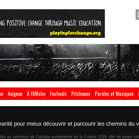
ue
Avignon
À l'Affiche
Festivals
Pitchouns
Paroles et Musiques
inarité pour mieux découvrir et parcourir les chemins du v
lier au concours de Capitale européenne de la Culture 2028. Afin de porter celle