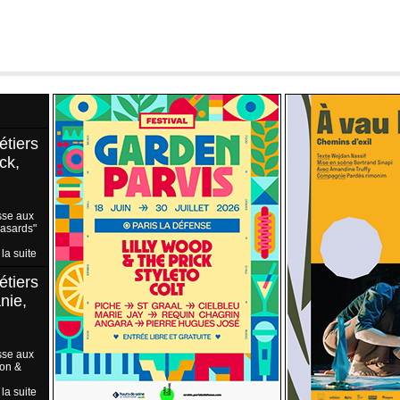
étiers
ck,
sse aux
Hasards"
 la suite
étiers
nie,
sse aux
ion &
 la suite