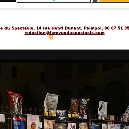
e du Spectacle, 14 rue Henri Dunant, Paimpol, 06 07 51 3
redaction@larevueduspectacle.com
Plan du site
|
Syndication
|
Powered by WM