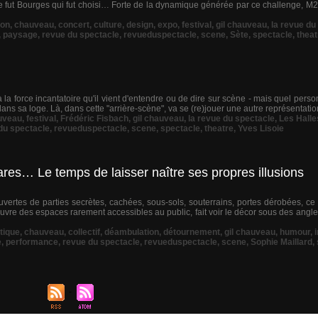
 ce fut Bourges qui fut choisi… Forte de la dynamique générée par ce challenge, M2
on
,
chauveau
,
concert
,
culture
,
design
,
expo
,
festival
,
gil chauveau
,
la revue du
,
paysage
,
revue du spectacle
,
revueduspectacle
,
scene
,
Sète
,
spectacle
,
theat
a force incantatoire qu'il vient d'entendre ou de dire sur scène - mais quel personn
 dans sa loge. Là, dans cette "arrière-scène", va se (re)jouer une autre représentation
uveau
,
festival
,
Frédéric Fisbach
,
gil chauveau
,
la revue du spectacle
,
Les Halle
du spectacle
,
revueduspectacle
,
scene
,
spectacle
,
theatre
,
Yves Lisoie
ares… Le temps de laisser naître ses propres illusions
ertes de parties secrètes, cachées, sous-sols, souterrains, portes dérobées, ce 
uvre des espaces rarement accessibles au public, fait voir le décor sous des angl
stique
,
chauveau
,
collectif
,
déambulation
,
détournement
,
gil chauveau
,
humour
,
e
,
performance
,
revue du spectacle
,
revueduspectacle
,
scene
,
Sophie Maillard
,