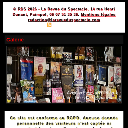
© RDS 2026 - La Revue du Spectacle, 14 rue Henri
Dunant, Paimpol, 06 07 51 35 36.
Mentions légales
redaction@larevueduspectacle.com
|
|
Plan du site
Syndication
Powered by WM
Galerie
Avignon Festival 2024 - rue
des Lices © Gil Chauveau.
Ce site est conforme au RGPD. Aucune donnée
personnelle des visiteurs n'est captée ni