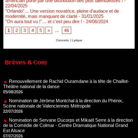
américain porté par une distribution des plus talentueuses !
-
22/04/2025
"Orlando"… Une version novatrice, pleine d'audace et de
modernité, mais manquant de clarté
- 31/01/2025
"On aura tout vu !"… et c'est peu dire !
- 24/06/2024
1
2
3
4
5
»
...
46
Concerts
|
Lyrique
Renouvellement de Rachid Ouramdane à la tête de Chaillot-
Brèves & Com
Théâtre national de la danse
05/08/2026
Nomination de Jérôme Montchal à la direction du Phénix,
Scène nationale de Valenciennes Métropole
22/07/2026
Nomination de Servane Ducorps et Mikaël Serre à la direction
de la Comédie de Colmar - Centre Dramatique National Grand
Est Alsace
07/07/2026
Thomas Jolly et Laëtitia Guédon nommés à la direction du
TNP
02/07/2026