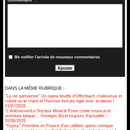
Commentaire * :
Me notifier l'arrivée de nouveaux commentaires
DANS LA MÊME RUBRIQUE :
"La vie parisienne" Un opéra bouffe d'Offenbach chaleureux et
coloré où le chant et l'humour font jeu égal avec la danse !
-
01/07/2026
"L'Arlésienne/Le Docteur Miracle"Entre conte musical et
aventure épique… Georges Bizet toujours d'actualité !
-
02/06/2025
"Gypsy" Première en France d'un célèbre opéra-comique