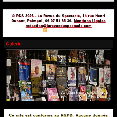
© RDS 2026 - La Revue du Spectacle, 14 rue Henri
Dunant, Paimpol, 06 07 51 35 36.
Mentions légales
redaction@larevueduspectacle.com
|
|
Plan du site
Syndication
Powered by WM
Galerie
Avignon Festival 2024 - rue
des Lices © Gil Chauveau.
Ce site est conforme au RGPD. Aucune donnée