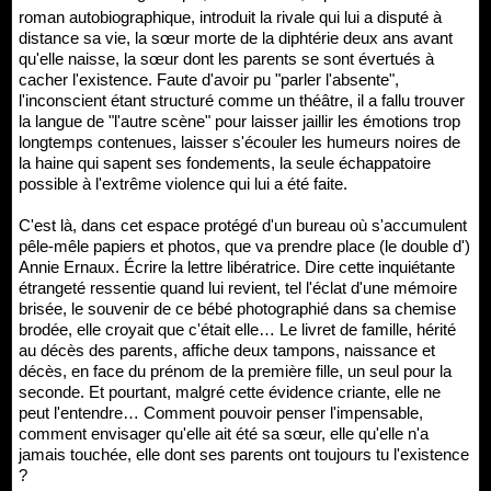
roman autobiographique, introduit la rivale qui lui a disputé à
distance sa vie, la sœur morte de la diphtérie deux ans avant
qu'elle naisse, la sœur dont les parents se sont évertués à
cacher l'existence. Faute d'avoir pu "parler l'absente",
l'inconscient étant structuré comme un théâtre, il a fallu trouver
la langue de "l'autre scène" pour laisser jaillir les émotions trop
longtemps contenues, laisser s'écouler les humeurs noires de
la haine qui sapent ses fondements, la seule échappatoire
possible à l'extrême violence qui lui a été faite.
C'est là, dans cet espace protégé d'un bureau où s'accumulent
pêle-mêle papiers et photos, que va prendre place (le double d')
Annie Ernaux. Écrire la lettre libératrice. Dire cette inquiétante
étrangeté ressentie quand lui revient, tel l'éclat d'une mémoire
brisée, le souvenir de ce bébé photographié dans sa chemise
brodée, elle croyait que c'était elle… Le livret de famille, hérité
au décès des parents, affiche deux tampons, naissance et
décès, en face du prénom de la première fille, un seul pour la
seconde. Et pourtant, malgré cette évidence criante, elle ne
peut l'entendre… Comment pouvoir penser l'impensable,
comment envisager qu'elle ait été sa sœur, elle qu'elle n'a
jamais touchée, elle dont ses parents ont toujours tu l'existence
?