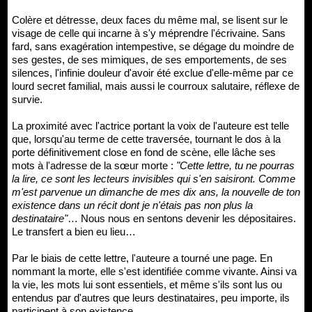
Colère et détresse, deux faces du même mal, se lisent sur le
visage de celle qui incarne à s'y méprendre l'écrivaine. Sans
fard, sans exagération intempestive, se dégage du moindre de
ses gestes, de ses mimiques, de ses emportements, de ses
silences, l'infinie douleur d'avoir été exclue d'elle-même par ce
lourd secret familial, mais aussi le courroux salutaire, réflexe de
survie.
La proximité avec l'actrice portant la voix de l'auteure est telle
que, lorsqu'au terme de cette traversée, tournant le dos à la
porte définitivement close en fond de scène, elle lâche ses
mots à l'adresse de la sœur morte :
"Cette lettre, tu ne pourras
la lire, ce sont les lecteurs invisibles qui s'en saisiront. Comme
m'est parvenue un dimanche de mes dix ans, la nouvelle de ton
existence dans un récit dont je n'étais pas non plus la
destinataire"
… Nous nous en sentons devenir les dépositaires.
Le transfert a bien eu lieu…
Par le biais de cette lettre, l'auteure a tourné une page. En
nommant la morte, elle s'est identifiée comme vivante. Ainsi va
la vie, les mots lui sont essentiels, et même s'ils sont lus ou
entendus par d'autres que leurs destinataires, peu importe, ils
participent à son existence.