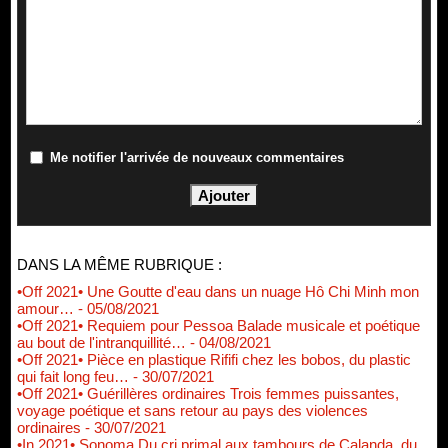
Me notifier l'arrivée de nouveaux commentaires
DANS LA MÊME RUBRIQUE :
•Off 2021• Une Goutte d'eau dans un nuage Hô Chi Minh mon
amour…
- 05/08/2021
•Off 2021• Requiem pour Pessoa Balade musicale et poétique
au bout de l'intranquillité…
- 04/08/2021
•Off 2021• Pièce en plastique Rififi chez les bobos, du plastic
qui fait long feu…
- 30/07/2021
•Off 2021• Guérillères ordinaires Trois femmes puissantes,
voyage poétique et sans retour au pays des violences
ordinaires
- 30/07/2021
•In 2021• Sonoma Du cri primal aux tambours de Calanda, du