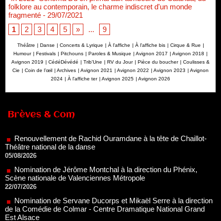
folklore au contemporain, le charme indiscret d'un monde
fragmenté
- 29/07/2021
1
2
3
4
5
»
...
9
Théâtre
|
Danse
|
Concerts & Lyrique
|
À l'affiche
|
À l'affiche bis
|
Cirque & Rue
|
Humour
|
Festivals
|
Pitchouns
|
Paroles & Musique
|
Avignon 2017
|
Avignon 2018
|
Avignon 2019
|
CédéDévédé
|
Trib'Une
|
RV du Jour
|
Pièce du boucher
|
Coulisses &
Cie
|
Coin de l’œil
|
Archives
|
Avignon 2021
|
Avignon 2022
|
Avignon 2023
|
Avignon
2024
|
À l'affiche ter
|
Avignon 2025
|
Avignon 2026
Renouvellement de Rachid Ouramdane à la tête de Chaillot-
Brèves & Com
Théâtre national de la danse
05/08/2026
Nomination de Jérôme Montchal à la direction du Phénix,
Scène nationale de Valenciennes Métropole
22/07/2026
Nomination de Servane Ducorps et Mikaël Serre à la direction
de la Comédie de Colmar - Centre Dramatique National Grand
Est Alsace
07/07/2026
Thomas Jolly et Laëtitia Guédon nommés à la direction du