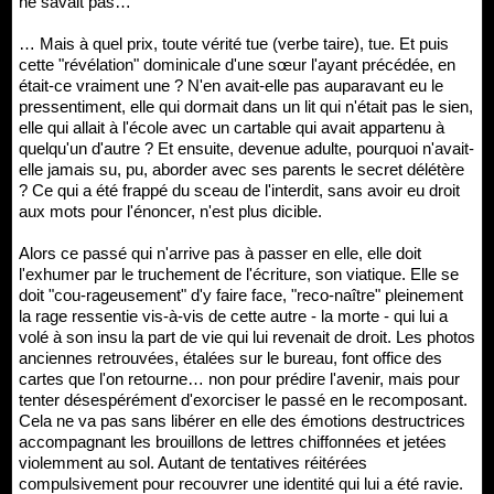
ne savait pas…
… Mais à quel prix, toute vérité tue (verbe taire), tue. Et puis
cette "révélation" dominicale d'une sœur l'ayant précédée, en
était-ce vraiment une ? N'en avait-elle pas auparavant eu le
pressentiment, elle qui dormait dans un lit qui n'était pas le sien,
elle qui allait à l'école avec un cartable qui avait appartenu à
quelqu'un d'autre ? Et ensuite, devenue adulte, pourquoi n'avait-
elle jamais su, pu, aborder avec ses parents le secret délétère
? Ce qui a été frappé du sceau de l'interdit, sans avoir eu droit
aux mots pour l'énoncer, n'est plus dicible.
Alors ce passé qui n'arrive pas à passer en elle, elle doit
l'exhumer par le truchement de l'écriture, son viatique. Elle se
doit "cou-rageusement" d'y faire face, "reco-naître" pleinement
la rage ressentie vis-à-vis de cette autre - la morte - qui lui a
volé à son insu la part de vie qui lui revenait de droit. Les photos
anciennes retrouvées, étalées sur le bureau, font office des
cartes que l'on retourne… non pour prédire l'avenir, mais pour
tenter désespérément d'exorciser le passé en le recomposant.
Cela ne va pas sans libérer en elle des émotions destructrices
accompagnant les brouillons de lettres chiffonnées et jetées
violemment au sol. Autant de tentatives réitérées
compulsivement pour recouvrer une identité qui lui a été ravie.