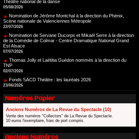
Scène nationale de Valenciennes Métropole
22/07/2026
Nomination de Servane Ducorps et Mikaël Serre à la direction
de la Comédie de Colmar - Centre Dramatique National Grand
Est Alsace
07/07/2026
Thomas Jolly et Laëtitia Guédon nommés à la direction du
TNP
02/07/2026
Fonds SACD Théâtre : les lauréats 2026
23/06/2026
Dispositif ARTCENA Écrire pour le cirque, les lauréats 2026 !
20/06/2026
Le palmarès des prix SACD 2026
18/06/2026
Numéros Papier
Les 10 lauréats du Fonds Grandes Formes Théâtre 2026
SACD
Anciens Numéros de La Revue du Spectacle (10)
13/06/2026
Vente des numéros "Collectors" de La Revue du Spectacle.
10 euros l'exemplaire, frais de port compris.
Nomination de Nathalie Garraud et Olivier Saccomano à la
direction du Théâtre de Gennevilliers - CDN
13/06/2026
Anciens Numéros