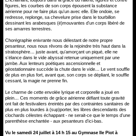
figures, les courbes de son corps épousent la substance
aérienne pour ne faire plus qu'un avec elle. Elle ondoie, se
redresse, replonge, sa chevelure prise dans le tourbillon
dessinant les arabesques (é)mouvantes d'un corps libéré de
ses amarres terrestres.
Chorégraphie enivrante nous délestant de notre propre
pesanteur, nous nous rêvons de la rejoindre très haut dans la
stratosphère… juste avant, qu'amorçant un piqué, elle ne
s'élance dans le vide abyssal retenue uniquement par une
jambe. Aux lenteurs poétiques ascensionnelle et
géostationnaire succède la chute dans le vide… Le vent souffle
de plus en plus fort, avant que, son corps se dépliant, le souffle
cessant, la magie ne prenne fin.
Le charme de cette envolée lyrique et corporelle a joué en
plein… Ces moments de grâce aérienne défiant toute gravité
ont fait de festivaliers éreintés par des contraintes sanitaires de
plus en plus lourdes à (sup)porter, les libres descendants des
clochards célestes échappant - ne serait-ce que le temps d'une
parenthèse enchantée - aux pesanteurs d'ici-bas.
Vu le samedi 24 juillet à 14 h 15 au Gymnase Ile Piot à