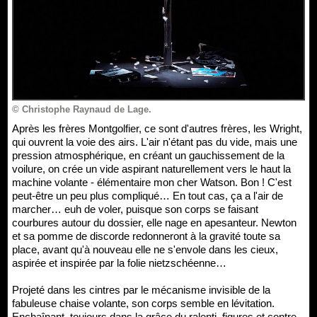
© Christophe Raynaud de Lage.
Après les frères Montgolfier, ce sont d'autres frères, les Wright,
qui ouvrent la voie des airs. L'air n'étant pas du vide, mais une
pression atmosphérique, en créant un gauchissement de la
voilure, on crée un vide aspirant naturellement vers le haut la
machine volante - élémentaire mon cher Watson. Bon ! C'est
peut-être un peu plus compliqué… En tout cas, ça a l'air de
marcher… euh de voler, puisque son corps se faisant
courbures autour du dossier, elle nage en apesanteur. Newton
et sa pomme de discorde redonneront à la gravité toute sa
place, avant qu'à nouveau elle ne s'envole dans les cieux,
aspirée et inspirée par la folie nietzschéenne…
Projeté dans les cintres par le mécanisme invisible de la
fabuleuse chaise volante, son corps semble en lévitation.
Enchaînant, toujours dans la grâce du ralenti, figures et contre