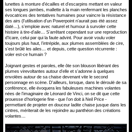
lunettes à monture d'écailles et d'escarpins mettant en valeur
ses longues jambes, mallette à la main renfermant les planches
évocatrices des tentatives humaines pour vaincre la résistance
des airs (l'utilisation d'un Powerpoint n'aurait pas été assez
daté…), s'emploie avec naturel et humour à survoler cette
histoire à tire-d'aile… S'arrêtant cependant sur une reproduction
d'Icare, celui par qui la faute advint. Pour avoir voulu voler
toujours plus haut, l'intrépide, aux plumes assemblées de cire,
s'est brûlé les ailes… et depuis, cette question récurrente :
voler est-ce humain ?
Joignant gestes et paroles, elle ôte son blouson libérant des
plumes virevoltantes autour d'elle et s'adonne à quelques
envolées autour de sa chaise devenant vite le second
personnage en scène. D'ailleurs, lorsque, dans le déroulé de sa
conférence, elle évoquera les fabuleuses machines volantes
nées de l'imaginaire de Léonard de Vinci, on se dit que cette
prouesse d'horlogerie fine - que l'on doit à Neil Price -
permettant de projeter en douceur ladite chaise jusque dans les
cintres, mériterait de les rejoindre au panthéon des créations
volantes…