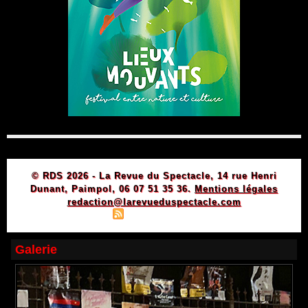
© RDS 2026 - La Revue du Spectacle, 14 rue Henri
Dunant, Paimpol, 06 07 51 35 36.
Mentions légales
redaction@larevueduspectacle.com
|
|
Plan du site
Syndication
Powered by WM
Galerie