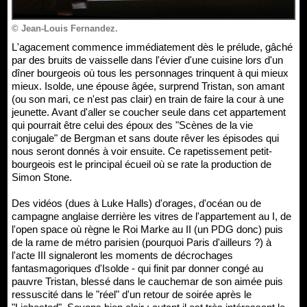
© Jean-Louis Fernandez.
L'agacement commence immédiatement dès le prélude, gâché
par des bruits de vaisselle dans l'évier d'une cuisine lors d'un
dîner bourgeois où tous les personnages trinquent à qui mieux
mieux. Isolde, une épouse âgée, surprend Tristan, son amant
(ou son mari, ce n'est pas clair) en train de faire la cour à une
jeunette. Avant d'aller se coucher seule dans cet appartement
qui pourrait être celui des époux des "Scènes de la vie
conjugale" de Bergman et sans doute rêver les épisodes qui
nous seront donnés à voir ensuite. Ce rapetissement petit-
bourgeois est le principal écueil où se rate la production de
Simon Stone.
Des vidéos (dues à Luke Halls) d'orages, d'océan ou de
campagne anglaise derrière les vitres de l'appartement au I, de
l'open space où règne le Roi Marke au II (un PDG donc) puis
de la rame de métro parisien (pourquoi Paris d'ailleurs ?) à
l'acte III signaleront les moments de décrochages
fantasmagoriques d'Isolde - qui finit par donner congé au
pauvre Tristan, blessé dans le cauchemar de son aimée puis
ressuscité dans le "réel" d'un retour de soirée après le