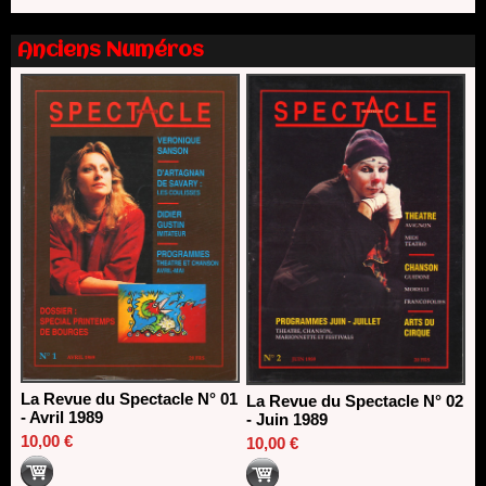
Dispositif SACD Auteurs d'espaces : les lauréats 2026
18/03/2026
Anciens Numéros
La Revue du Spectacle N° 01
La Revue du Spectacle N° 02
- Avril 1989
- Juin 1989
10,00 €
10,00 €