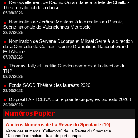
Nomination de Jérôme Montchal à la direction du Phénix,
Scène nationale de Valenciennes Métropole
22/07/2026
Nomination de Servane Ducorps et Mikaël Serre à la direction
de la Comédie de Colmar - Centre Dramatique National Grand
Est Alsace
07/07/2026
Thomas Jolly et Laëtitia Guédon nommés à la direction du
TNP
02/07/2026
Fonds SACD Théâtre : les lauréats 2026
23/06/2026
Dispositif ARTCENA Écrire pour le cirque, les lauréats 2026 !
20/06/2026
Le palmarès des prix SACD 2026
18/06/2026
Les 10 lauréats du Fonds Grandes Formes Théâtre 2026
SACD
Numéros Papier
13/06/2026
Anciens Numéros de La Revue du Spectacle (10)
Nomination de Nathalie Garraud et Olivier Saccomano à la
direction du Théâtre de Gennevilliers - CDN
Vente des numéros "Collectors" de La Revue du Spectacle.
10 euros l'exemplaire, frais de port compris.
13/06/2026