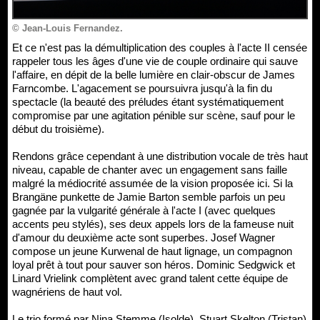
© Jean-Louis Fernandez.
Et ce n'est pas la démultiplication des couples à l'acte II censée
rappeler tous les âges d'une vie de couple ordinaire qui sauve
l'affaire, en dépit de la belle lumière en clair-obscur de James
Farncombe. L'agacement se poursuivra jusqu'à la fin du
spectacle (la beauté des préludes étant systématiquement
compromise par une agitation pénible sur scène, sauf pour le
début du troisième).
Rendons grâce cependant à une distribution vocale de très haut
niveau, capable de chanter avec un engagement sans faille
malgré la médiocrité assumée de la vision proposée ici. Si la
Brangäne punkette de Jamie Barton semble parfois un peu
gagnée par la vulgarité générale à l'acte I (avec quelques
accents peu stylés), ses deux appels lors de la fameuse nuit
d'amour du deuxième acte sont superbes. Josef Wagner
compose un jeune Kurwenal de haut lignage, un compagnon
loyal prêt à tout pour sauver son héros. Dominic Sedgwick et
Linard Vrielink complètent avec grand talent cette équipe de
wagnériens de haut vol.
Le trio formé par Nina Stemme (Isolde), Stuart Skelton (Tristan)