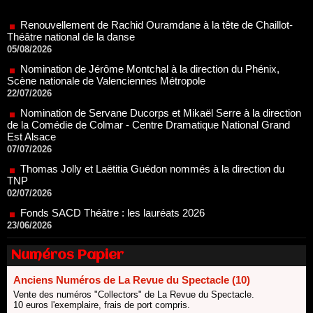
Théâtre national de la danse
05/08/2026
Nomination de Jérôme Montchal à la direction du Phénix,
Scène nationale de Valenciennes Métropole
22/07/2026
Nomination de Servane Ducorps et Mikaël Serre à la direction
de la Comédie de Colmar - Centre Dramatique National Grand
Est Alsace
07/07/2026
Thomas Jolly et Laëtitia Guédon nommés à la direction du
TNP
02/07/2026
Fonds SACD Théâtre : les lauréats 2026
23/06/2026
Dispositif ARTCENA Écrire pour le cirque, les lauréats 2026 !
20/06/2026
Le palmarès des prix SACD 2026
Numéros Papier
18/06/2026
Les 10 lauréats du Fonds Grandes Formes Théâtre 2026
Anciens Numéros de La Revue du Spectacle (10)
SACD
Vente des numéros "Collectors" de La Revue du Spectacle.
13/06/2026
10 euros l'exemplaire, frais de port compris.