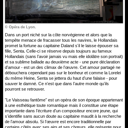
© Opéra de Lyon.
Dans un port niché sur la côte norvégienne et alors que la
tempête menace de fracasser tous les navires, le Hollandais
promet la fortune au capitaine Daland s'il le laisse épouser sa
fille, Senta. Celle-ci se réserve depuis toujours au fameux
Hollandais (sans l'avoir jamais vu mais elle idolâtre son portrait)
et sa sublime ballade au deuxième acte - une pure déclaration
d'amour - est un des climax de l'œuvre. Cet amour partagé ne
débouchera cependant pas sur le bonheur et comme la Lorelei
du même Heine, Senta se jettera du haut d'une falaise - pour
sauver le damné. Ce n'est que dans l'autre monde qu'ils
pourront se retrouver.
"Le Vaisseau fantôme" est un opéra de son époque appartenant
à une esthétique toute romantique mais il constitue une étape
importante dans l'écriture d'un compositeur encore jeune, qui
s'identifie sans aucun doute au capitaine maudit à la recherche
de l'amour absolu. Si l'œuvre est encore traditionnelle par
certains côtés avec ses airs et ses chœurs, elle présente pour