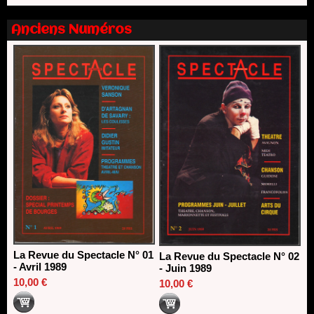
Nomination de Nathalie Garraud et Olivier Saccomano à la
direction du Théâtre de Gennevilliers - CDN
Anciens Numéros
13/06/2026
Dispositif SACD Auteurs d'espaces : les lauréats 2026
18/03/2026
La Revue du Spectacle N° 01
La Revue du Spectacle N° 02
- Avril 1989
- Juin 1989
10,00 €
10,00 €