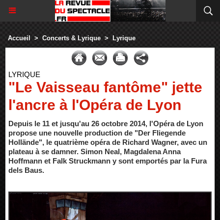
Accueil
>
Concerts & Lyrique
>
Lyrique
LYRIQUE
"Le Vaisseau fantôme" jette
l'ancre à l'Opéra de Lyon
Depuis le 11 et jusqu'au 26 octobre 2014, l'Opéra de Lyon
propose une nouvelle production de "Der Fliegende
Hollände", le quatrième opéra de Richard Wagner, avec un
plateau à se damner. Simon Neal, Magdalena Anna
Hoffmann et Falk Struckmann y sont emportés par la Fura
dels Baus.