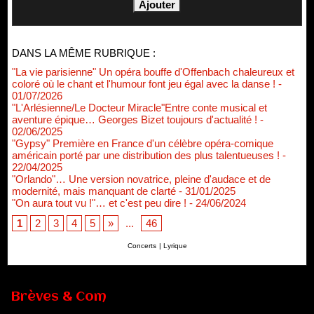
DANS LA MÊME RUBRIQUE :
"La vie parisienne" Un opéra bouffe d'Offenbach chaleureux et
coloré où le chant et l'humour font jeu égal avec la danse !
-
01/07/2026
"L'Arlésienne/Le Docteur Miracle"Entre conte musical et
aventure épique… Georges Bizet toujours d'actualité !
-
02/06/2025
"Gypsy" Première en France d'un célèbre opéra-comique
américain porté par une distribution des plus talentueuses !
-
22/04/2025
"Orlando"… Une version novatrice, pleine d'audace et de
modernité, mais manquant de clarté
- 31/01/2025
"On aura tout vu !"… et c'est peu dire !
- 24/06/2024
1
2
3
4
5
»
...
46
Concerts
|
Lyrique
Brèves & Com
Renouvellement de Rachid Ouramdane à la tête de Chaillot-