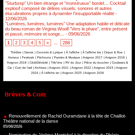
"Sturbzep" Un bien étrange et "monstrueux" bordel… Cocktail
explosif composé de délires visuels, sonores et autres
élucubrations propres à dynamiter l'insupportable réalité
-
12/06/2026
"Lumières, lumières, lumières" Une adaptation habile et délicate
du beau roman de Virginia Woolf "Vers le phare", entre présent
et passé, mémoire et songe…
- 09/06/2026
1
2
3
4
5
»
...
288
Théâtre
|
Danse
|
Concerts & Lyrique
|
À l'affiche
|
À l'affiche bis
|
Cirque & Rue
|
Humour
|
Festivals
|
Pitchouns
|
Paroles & Musique
|
Avignon 2017
|
Avignon 2018
|
Avignon 2019
|
CédéDévédé
|
Trib'Une
|
RV du Jour
|
Pièce du boucher
|
Coulisses &
Cie
|
Coin de l’œil
|
Archives
|
Avignon 2021
|
Avignon 2022
|
Avignon 2023
|
Avignon
2024
|
À l'affiche ter
|
Avignon 2025
|
Avignon 2026
Renouvellement de Rachid Ouramdane à la tête de Chaillot-
Brèves & Com
Théâtre national de la danse
05/08/2026
Nomination de Jérôme Montchal à la direction du Phénix,
Scène nationale de Valenciennes Métropole
22/07/2026
Nomination de Servane Ducorps et Mikaël Serre à la direction