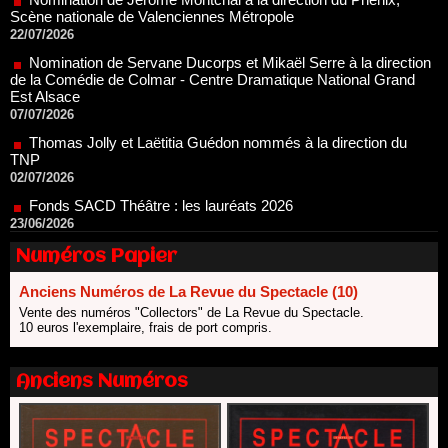
de la Comédie de Colmar - Centre Dramatique National Grand
Est Alsace
07/07/2026
Thomas Jolly et Laëtitia Guédon nommés à la direction du
TNP
02/07/2026
Fonds SACD Théâtre : les lauréats 2026
23/06/2026
Dispositif ARTCENA Écrire pour le cirque, les lauréats 2026 !
20/06/2026
Le palmarès des prix SACD 2026
18/06/2026
Numéros Papier
Les 10 lauréats du Fonds Grandes Formes Théâtre 2026
SACD
Anciens Numéros de La Revue du Spectacle (10)
13/06/2026
Vente des numéros "Collectors" de La Revue du Spectacle.
10 euros l'exemplaire, frais de port compris.
Nomination de Nathalie Garraud et Olivier Saccomano à la
direction du Théâtre de Gennevilliers - CDN
13/06/2026
Anciens Numéros
Dispositif SACD Auteurs d'espaces : les lauréats 2026
18/03/2026