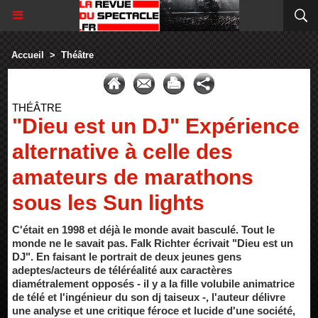
Accueil
>
Théâtre
THÉÂTRE
"Dieu est un DJ" Expérience
alternative à celle des
amateurs de marathons
sous les Sun lights
C'était en 1998 et déjà le monde avait basculé. Tout le
monde ne le savait pas. Falk Richter écrivait "Dieu est un
DJ". En faisant le portrait de deux jeunes gens
adeptes/acteurs de téléréalité aux caractères
diamétralement opposés - il y a la fille volubile animatrice
de télé et l'ingénieur du son dj taiseux -, l'auteur délivre
une analyse et une critique féroce et lucide d'une société,