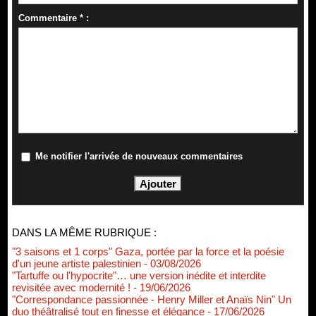
Commentaire * :
Me notifier l'arrivée de nouveaux commentaires
DANS LA MÊME RUBRIQUE :
"3 saisons et 1 corps" Gaza, portée par la force et la poésie
d'un jeune artiste palestinien
- 03/08/2026
"Tartuffe ou l'hypocrite"… une version inédite et interdite
revisitée avec modernité !
- 19/06/2026
"Correspondance passionnée - Henry Miller et Anaïs Nin" Un
duo théâtralisé tout en finesse et élégance
- 17/06/2026